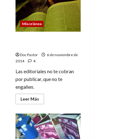
independencia
catalana
va
en
contra
Miscelánea
de
la
constitución
Si pagas, no es una
editorial
Doc Pastor
6 de noviembre de
2014
4
Las editoriales no te cobran
por publicar, que no te
engañen.
Leer
Leer Más
más
acerca
de
Si
pagas,
no
es
una
editorial