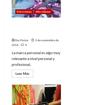
Entrevistas
Miscelánea
La importancia de la
marca personal:
Entrevista a Neus Arqués
Doc Pastor
3 de noviembre de
2014
0
La marca personal es algo muy
relevante a nivel personal y
profesional,
Leer
Leer Más
más
acerca
de
La
importancia
de
la
marca
personal: