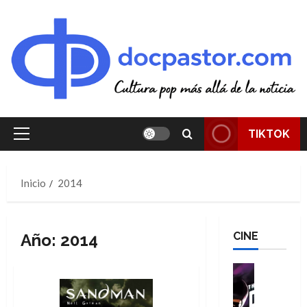
Saltar
al
contenido
TIKTOK
Menú
principal
Inicio
2014
CINE
Año:
2014
Cine
Cómic
T