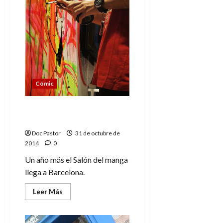
Entrevista
a
Neus
Arqués
Cómic
Salón del Manga de
Barcelona 2014
Doc Pastor
31 de octubre de
2014
0
Un año más el Salón del manga
llega a Barcelona.
Leer
Leer Más
más
acerca
de
Salón