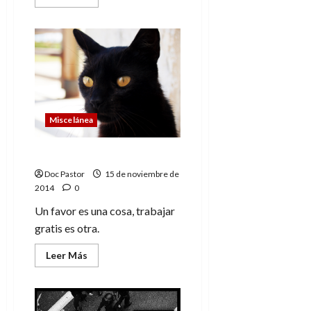
más
acerca
de
«Creo
en
mi
obra»,
Isaac
Soler,
dibujante
de
cómics
Miscelánea
Gratis no trabajo
Doc Pastor
15 de noviembre de
2014
0
Un favor es una cosa, trabajar
gratis es otra.
Leer
Leer Más
más
acerca
de
Gratis
no