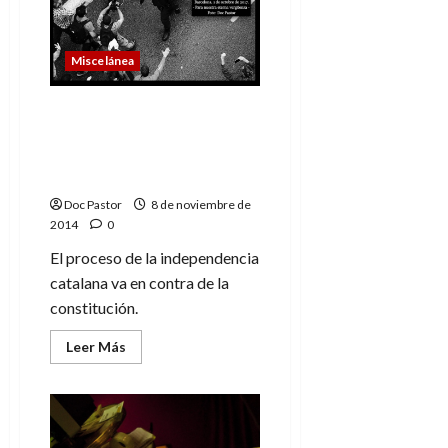
trabajo
Miscelánea
El proceso de la
independencia catalana
va en contra de la
constitución
Doc Pastor
8 de noviembre de
2014
0
El proceso de la independencia
catalana va en contra de la
constitución.
Leer
Leer Más
más
acerca
de
El
proceso
de
la