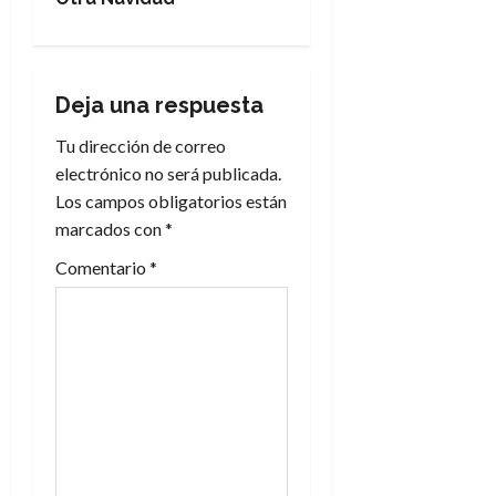
e
g
Deja una respuesta
a
Tu dirección de correo
c
electrónico no será publicada.
Los campos obligatorios están
i
marcados con
*
ó
Comentario
*
n
d
e
e