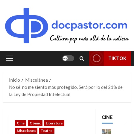
Saltar
al
contenido
TIKTOK
Menú
principal
Inicio
Miscelánea
No sé, no me siento más protegido. Será por lo del 21% de
la Ley de Propiedad Intelectual
CINE
Cine
Cómic
Literatura
Miscelánea
Teatro
Cine