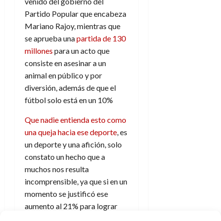
venido del gobierno del
d
e
l
0
Partido Popular que encabeza
e
t
t
Mariano Rajoy, mientras que
A
o
u
p
r
se aprueba una
partida de 130
r
o
n
millones
para un acto que
a
c
o
consiste en asesinar a un
a
animal en público y por
9
l
8
de
diversión, además de que el
i
de
julio
fútbol solo está en un 10%
p
julio
de
s
de
2026
Que nadie entienda esto como
2026
i
0
una queja hacia ese deporte
, es
s
0
un deporte y una afición, solo
constato un hecho que a
7
de
muchos nos resulta
julio
incomprensible, ya que si en un
de
momento se justificó ese
2026
aumento al 21% para lograr
0
una mayor recaudación
, sería