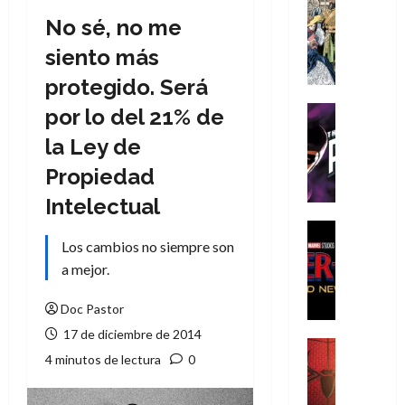
Cómic
No sé, no me
Literatura
A
siento más
m
protegido. Será
í
m
Cine
por lo del 21% de
e
Cómic
la Ley de
g
T
u
h
Propiedad
s
e
Intelectual
t
P
a
h
Cine
L
Los cambios no siempre son
a
Cómic
Crítica
a
n
a mejor.
S
L
t
p
i
o
Doc Pastor
i
g
m
17 de diciembre de 2014
d
a
,
Cine
4 minutos de lectura
0
e
Crítica
d
9
r
S
e
0
-
p
l