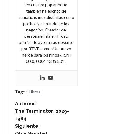
en cultura pop aunque
también ha escrito de
temáticas muy distintas como
política y el mundo de los
negocios. Creador del
personaje infantil Frost,
perrito de aventuras descrito
por RTVE como «Un nuevo
héroe para los niños». ISNI
0000 0004 4335 5012
Tags:
Libros
N
Anterior:
The Terminator: 2029-
a
1984
Siguiente:
v
Otra Navidad