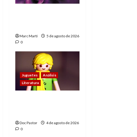
The Phantom, 90 años
del héroe que nunca
muere
Marc Martí
5 de agosto de 2026
0
Juguetes
Análisis
Literatura
El principito de
Playmobil conquista
con su sencillez
Doc Pastor
4 de agosto de 2026
0