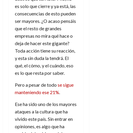
f
m
s
a
2026
29
)
a
es solo que cierre y ya está, las
i
a
d
d
de
:
0
l
n
consecuencias de esto pueden
b
e
e
julio
e
i
a
i
l
ser mayores. ¿O acaso pensáis
l
de
l
p
l
l
a
2026
a
que el resto de grandes
o
s
d
i
l
W
empresas no mira qué hace o
0
r
i
e
d
í
W
deja de hacer este gigante?
i
s
l
a
n
E
Toda acción tiene su reacción,
g
y
M
d
e
e
s
y esta sin duda la tendrá. El
u
c
a
6
n
u
qué, el cómo, y el cuándo, eso
n
o
de
y
p
d
m
es lo que resta por saber.
agosto
3
e
u
i
o
de
de
l
n
Pero a pesar de todo
se sigue
a
2026
c
agosto
d
t
l
de
o
manteniendo ese 21%
.
0
e
o
2026
n
s
d
Ese ha sido uno de los mayores
t
20
0
t
e
ataques a la cultura que ha
r
de
i
n
julio
a
vivido este país. Sin entrar en
n
o
de
c
opiniones, es algo que ha
o
r
2026
u