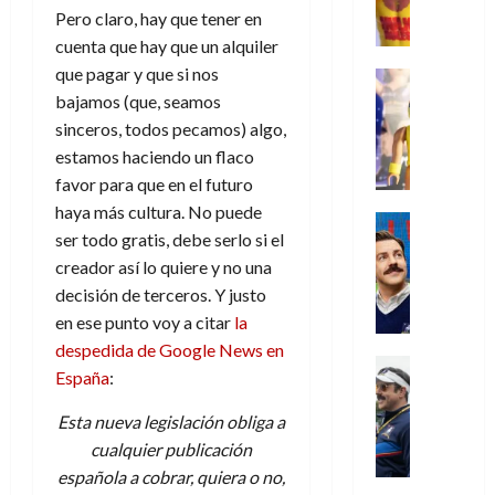
,
,
y
e
i
de
e
l
Pero claro, hay que tener en
u
e
m
a
2026
j
o
r
cuenta que hay que un alquiler
l
l
e
s
o
s
e
23
0
k
que pagar y que si nos
e
j
o
Juguetes
r
(
de
H
x
Análisis
o
bajamos (que, seamos
c
v
p
julio
5
o
Series
p
r
u
sinceros, todos pecamos) algo,
i
a
de
de
P
g
e
d
l
l
2026
r
estamos haciendo un flaco
agosto
l
a
r
e
t
l
t
de
favor para que en el futuro
a
0
n
i
l
a
2026
a
e
haya más cultura. No puede
y
e
m
o
Series
s
n
1
0
ser todo gratis, debe serlo si el
m
n
Cine
e
e
d
o
)
o
Misceláne
P
creador así lo quiere y no una
n
s
e
d
C
b
l
t
decisión de terceros. Y justo
p
l
e
7
u
i
a
o
e
a
en ese punto voy a citar
la
M
de
a
l
y
q
r
c
a
despedida de Google News en
agosto
n
y
m
Crítica
u
a
i
de
r
España
:
d
W
Series
o
e
d
e
2026
v
o
T
W
b
a
o
n
Esta nueva legislación obliga a
e
l
0
e
E
i
n
c
l
cualquier publicación
a
d
R
l
t
i
30
española a cobrar, quiera o no,
c
L
a
:
i
a
de