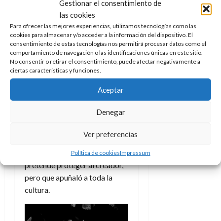
Gestionar el consentimiento de
lógico que el acto mas
las cookies
multitudinario de este país
Para ofrecer las mejores experiencias, utilizamos tecnologías como las
sufriera una subida similar
cookies para almacenar y/o acceder a la información del dispositivo. El
consentimiento de estas tecnologías nos permitirá procesar datos como el
para el mismo fin. Pero no.
comportamiento de navegación o las identificaciones únicas en este sitio.
No consentir o retirar el consentimiento, puede afectar negativamente a
Es cierto que Pedro Sánchez
ciertas características y funciones.
ha prometido que si ganan las
Aceptar
elecciones
se reducirá al 5%
,
que sea cierto o no es otro
Denegar
tema, esperemos que sí pero
mientras tanto seguimos igual,
Ver preferencias
pagando justos por pecadores
y con un gobierno que dice que
Política de cookies
Impressum
pretende proteger al creador,
pero que apuñaló a toda la
cultura.