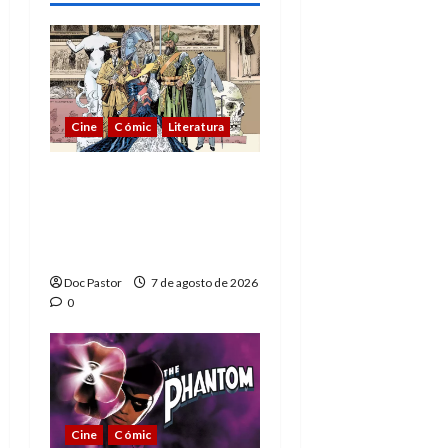
Cine
Cómic
Literatura
A mí me gusta La Liga
de los Hombres
Extraordinarios (parte
1)
Doc Pastor
7 de agosto de 2026
0
Cine
Cómic