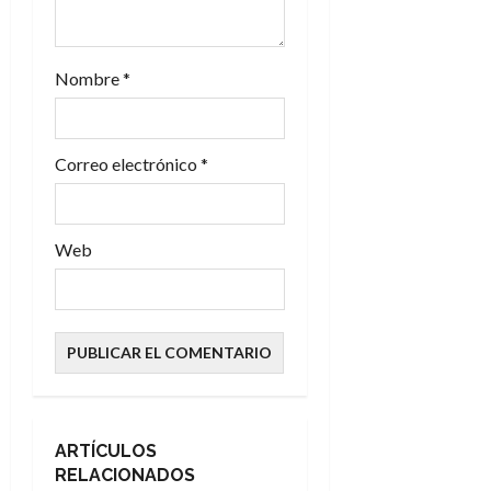
n
t
Nombre
*
r
a
Correo electrónico
*
d
a
Web
s
ARTÍCULOS
RELACIONADOS