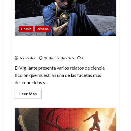
de
lo
esperado
Cómic
Reseña
El Vigilante y las joyas ocultas de la
ciencia ficción de Marvel
Doc Pastor
30 de julio de 2026
0
El Vigilante presenta varios relatos de ciencia
ficción que muestran una de las facetas más
desconocidas y...
Leer
Leer Más
más
acerca
de
El
Vigilante
y
las
joyas
ocultas