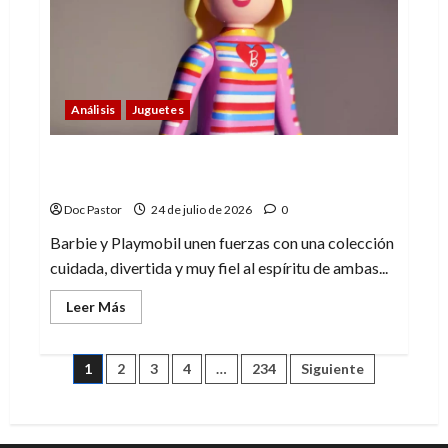
nostalgia
deja
de
emocionar
Análisis
Juguetes
Barbie y Playmobil: una alianza que encaja
a la perfección
Doc Pastor
24 de julio de 2026
0
Barbie y Playmobil unen fuerzas con una colección
cuidada, divertida y muy fiel al espíritu de ambas...
Leer
Leer Más
más
acerca
de
Barbie
Paginación
1
2
3
4
…
234
Siguiente
y
Playmobil:
una
de
alianza
que
encaja