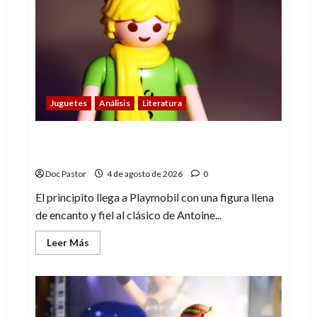
años
del
héroe
que
nunca
muere
Juguetes
Análisis
Literatura
El principito de Playmobil conquista con
su sencillez
Doc Pastor
4 de agosto de 2026
0
El principito llega a Playmobil con una figura llena
de encanto y fiel al clásico de Antoine...
Leer
Leer Más
más
acerca
de
El
principito
de
Playmobil