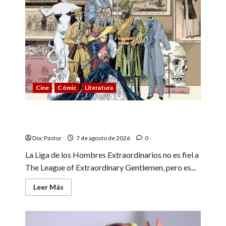
mí
me
gusta
La
Liga
de
los
Hombres
Extraordinarios
(parte
2)
Cine
Cómic
Literatura
A mí me gusta La Liga de los Hombres
Extraordinarios (parte 1)
Doc Pastor
7 de agosto de 2026
0
La Liga de los Hombres Extraordinarios no es fiel a
The League of Extraordinary Gentlemen, pero es...
Leer
Leer Más
más
acerca
de
A
mí