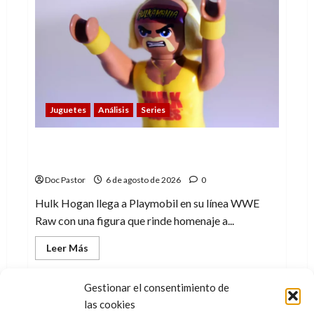
me
gusta
La
Liga
de
los
Hombres
Extraordinarios
(parte
1)
Juguetes
Análisis
Series
Hulk Hogan en Playmobil: un homenaje a
una leyenda de la WWE
Doc Pastor
6 de agosto de 2026
0
Hulk Hogan llega a Playmobil en su línea WWE
Raw con una figura que rinde homenaje a...
Leer
Leer Más
más
acerca
de
Hulk
Gestionar el consentimiento de
Hogan
las cookies
en