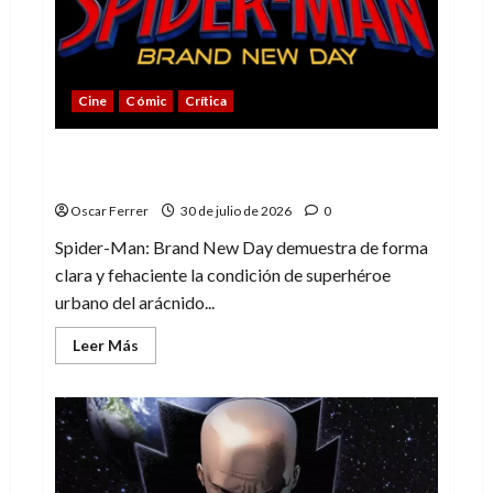
villano
de
Marvel
Cine
Cómic
Crítica
Spider-Man: Brand New Day, mejor de lo
esperado
Oscar Ferrer
30 de julio de 2026
0
Spider-Man: Brand New Day demuestra de forma
clara y fehaciente la condición de superhéroe
urbano del arácnido...
Leer
Leer Más
más
acerca
de
Spider-
Man:
Brand
New
Day,
mejor