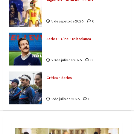
Playmobil y WWE Raw: primeras
impresiones de la línea
3 de agosto de 2026
0
Series
Cine
Miscelánea
Cuando la cultura pop
conquistó la final del Mundial
20 de julio de 2026
0
Crítica
Series
Ted Lasso: el optimismo y la
amabilidad como contracultura
9 de julio de 2026
0