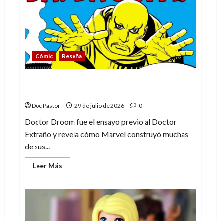
madurar
es
una
compleja
aventura
Cómic
Reseña
Doctor Droom, el experimento que
anticipó al Doctor Extraño
Doc Pastor
29 de julio de 2026
0
Doctor Droom fue el ensayo previo al Doctor
Extraño y revela cómo Marvel construyó muchas
de sus...
Leer
Leer Más
más
acerca
de
Doctor
Droom,
el
experimento
que