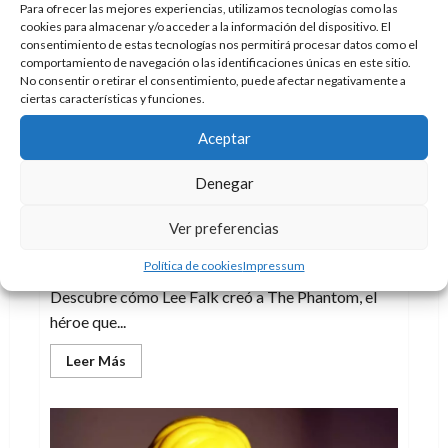
Playmobil:
Para ofrecer las mejores experiencias, utilizamos tecnologías como las
un
cookies para almacenar y/o acceder a la información del dispositivo. El
homenaje
a
consentimiento de estas tecnologías nos permitirá procesar datos como el
una
comportamiento de navegación o las identificaciones únicas en este sitio.
leyenda
No consentir o retirar el consentimiento, puede afectar negativamente a
de
ciertas características y funciones.
la
WWE
Aceptar
Cine
Cómic
Denegar
The Phantom, 90 años del héroe que
nunca muere
Ver preferencias
Marc Martí
5 de agosto de 2026
0
Política de cookies
Impressum
El Hombre Enmascarado cumple 90 años.
Descubre cómo Lee Falk creó a The Phantom, el
héroe que...
Leer
Leer Más
más
acerca
de
The
Phantom,
90