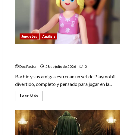
anticipó
al
Doctor
Extraño
Juguetes
Análisis
Barbie y sus amigas en la playa, un buen
set de Playmobil
Doc Pastor
28 de julio de 2026
0
Barbie y sus amigas estrenan un set de Playmobil
divertido, completo y pensado para jugar en la...
Leer
Leer Más
más
acerca
de
Barbie
y
sus
amigas
en
la