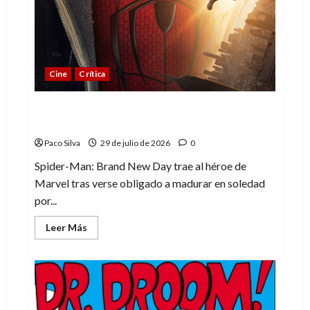
de
la
ciencia
ficción
de
Marvel
Cine
Crítica
Spider-Man: Brand New Day, madurar es
una compleja aventura
Paco Silva
29 de julio de 2026
0
Spider-Man: Brand New Day trae al héroe de
Marvel tras verse obligado a madurar en soledad
por...
Leer
Leer Más
más
acerca
de
Spider-
Man:
Brand
New
Day,