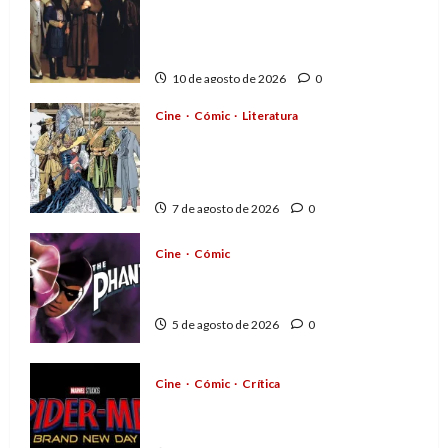
A mí me gusta La Liga de los
Hombres Extraordinarios (parte
2)
10 de agosto de 2026
0
Cine
Cómic
Literatura
A mí me gusta La Liga de los
Hombres Extraordinarios (parte
1)
7 de agosto de 2026
0
Cine
Cómic
The Phantom, 90 años del
héroe que nunca muere
5 de agosto de 2026
0
Cine
Cómic
Crítica
Spider-Man: Brand New Day,
mejor de lo esperado