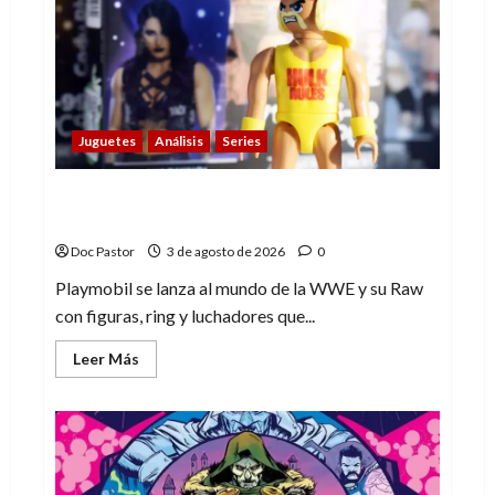
conquista
con
su
sencillez
Juguetes
Análisis
Series
Playmobil y WWE Raw: primeras
impresiones de la línea
Doc Pastor
3 de agosto de 2026
0
Playmobil se lanza al mundo de la WWE y su Raw
con figuras, ring y luchadores que...
Leer
Leer Más
más
acerca
de
Playmobil
y
WWE
Raw:
primeras