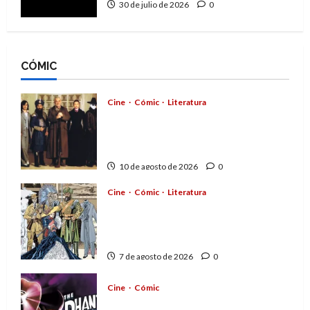
30 de julio de 2026
0
CÓMIC
Cine
Cómic
Literatura
A mí me gusta La Liga de los
Hombres Extraordinarios (parte
2)
10 de agosto de 2026
0
Cine
Cómic
Literatura
A mí me gusta La Liga de los
Hombres Extraordinarios (parte
1)
7 de agosto de 2026
0
Cine
Cómic
The Phantom, 90 años del