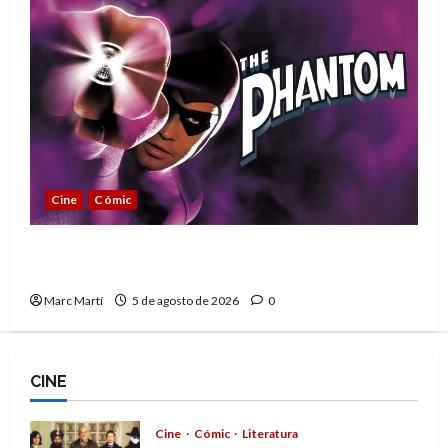
Cine
Cómic
The Phantom, 90 años del héroe que nunca
muere
Marc Martí
5 de agosto de 2026
0
CINE
Cine
Cómic
Literatura