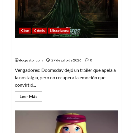
playa,
un
buen
set
de
Playmobil
Cine
Cómic
Miscelánea
Vengadores: Doomsday o cuando la
nostalgia deja de emocionar
docpastor.com
27 de julio de 2026
0
Vengadores: Doomsday dejó un tráiler que apela a
la nostalgia, pero no recupera la emoción que
convirtió...
Leer
Leer Más
más
acerca
de
Vengadores:
Doomsday
o
cuando
la