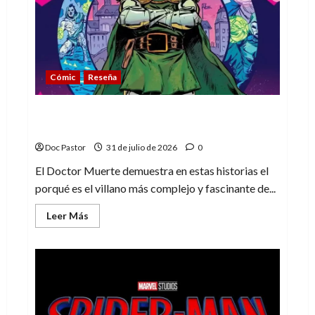
impresiones
de
la
línea
Cómic
Reseña
La tragedia del Doctor Muerte, el mejor
villano de Marvel
Doc Pastor
31 de julio de 2026
0
El Doctor Muerte demuestra en estas historias el
porqué es el villano más complejo y fascinante de...
Leer
Leer Más
más
acerca
de
La
tragedia
del
Doctor
Muerte,
el
mejor