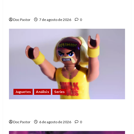
A mí me gusta La Liga de los Hombres
Extraordinarios (parte 1)
Doc Pastor
7 de agosto de 2026
0
Juguetes
Análisis
Series
Hulk Hogan en Playmobil: un homenaje a
una leyenda de la WWE
Doc Pastor
6 de agosto de 2026
0