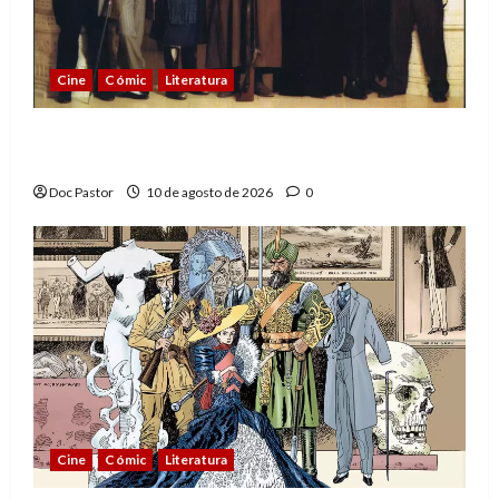
Cine
Cómic
Literatura
A mí me gusta La Liga de los Hombres
Extraordinarios (parte 2)
Doc Pastor
10 de agosto de 2026
0
Cine
Cómic
Literatura