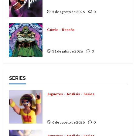
héroe que nunca muere
5 de agosto de 2026
0
Cómic
Reseña
La tragedia del Doctor Muerte,
el mejor villano de Marvel
31 de julio de 2026
0
SERIES
Juguetes
Análisis
Series
Hulk Hogan en Playmobil: un
homenaje a una leyenda de la
WWE
6 de agosto de 2026
0
Juguetes
Análisis
Series