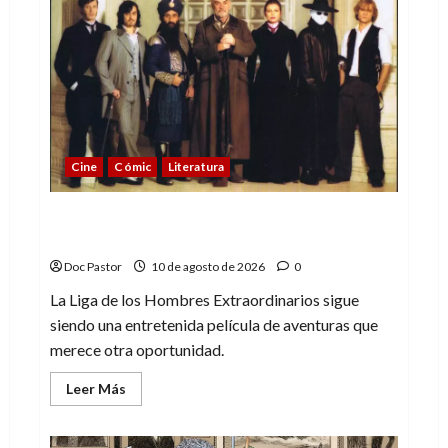
Cine
Cómic
Literatura
A mí me gusta La Liga de los Hombres
Extraordinarios (parte 2)
Doc Pastor
10 de agosto de 2026
0
La Liga de los Hombres Extraordinarios sigue
siendo una entretenida película de aventuras que
merece otra oportunidad.
Leer
Leer Más
más
acerca
de
A