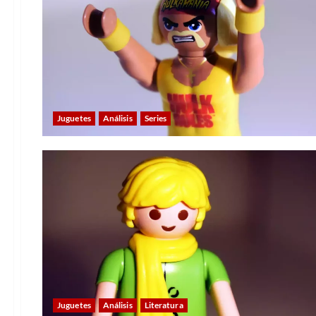
Juguetes
Análisis
Series
Juguetes
Análisis
Literatura