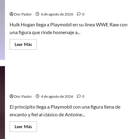
Liga
de
leyenda de la WWE
los
Hombres
Doc Pastor
6 de agosto de 2026
0
Extraordinarios
(parte
Hulk Hogan llega a Playmobil en su línea WWE Raw con
1)
una figura que rinde homenaje a...
Leer
Leer Más
más
acerca
de
Hulk
Hogan
en
Playmobil:
un
El principito de Playmobil conquista con su
homenaje
a
sencillez
una
leyenda
Doc Pastor
4 de agosto de 2026
0
de
la
El principito llega a Playmobil con una figura llena de
WWE
encanto y fiel al clásico de Antoine...
Leer
Leer Más
más
acerca