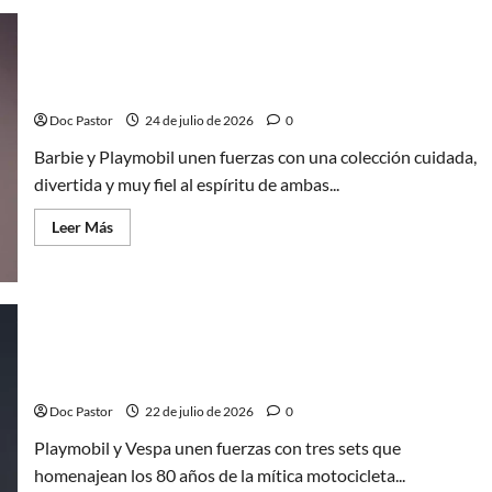
y
sus
amigas
en
Barbie y Playmobil: una alianza que encaja a la
la
playa,
perfección
un
buen
Doc Pastor
24 de julio de 2026
0
set
de
Barbie y Playmobil unen fuerzas con una colección cuidada,
Playmobil
divertida y muy fiel al espíritu de ambas...
Leer
Leer Más
más
acerca
de
Barbie
y
Playmobil:
una
alianza
Playmobil y Vespa: 80 años con tres sets de
que
encaja
colección
a
la
Doc Pastor
22 de julio de 2026
0
perfección
Playmobil y Vespa unen fuerzas con tres sets que
homenajean los 80 años de la mítica motocicleta...