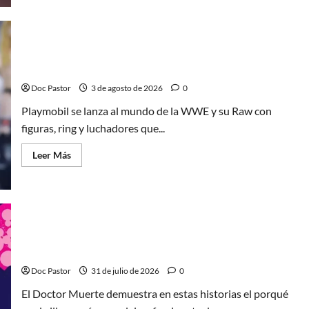
de
El
principito
de
Playmobil
conquista
Playmobil y WWE Raw: primeras impresiones de la
con
su
línea
sencillez
Doc Pastor
3 de agosto de 2026
0
Playmobil se lanza al mundo de la WWE y su Raw con
figuras, ring y luchadores que...
Leer
Leer Más
más
acerca
de
Playmobil
y
WWE
Raw:
primeras
La tragedia del Doctor Muerte, el mejor villano de
impresiones
de
Marvel
la
línea
Doc Pastor
31 de julio de 2026
0
El Doctor Muerte demuestra en estas historias el porqué