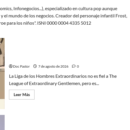
omics, Infonegocios...), especializado en cultura pop aunque
y el mundo de los negocios. Creador del personaje infantil Frost,
oe para los niños". ISNI 0000 0004 4335 5012
A mí me gusta La Liga de los Hombres
Extraordinarios (parte 1)
Doc Pastor
7 de agosto de 2026
0
La Liga de los Hombres Extraordinarios no es fiel a The
League of Extraordinary Gentlemen, pero es...
Leer
Leer Más
más
acerca
de
A
mí
me
gusta
La
Hulk Hogan en Playmobil: un homenaje a una