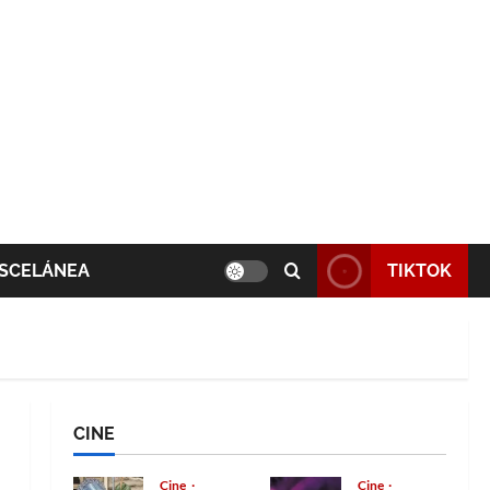
SCELÁNEA
TIKTOK
CINE
Cine
Cine