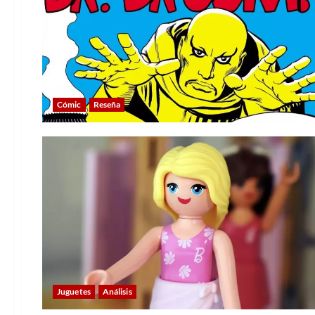
Cómic
Reseña
Juguetes
Análisis