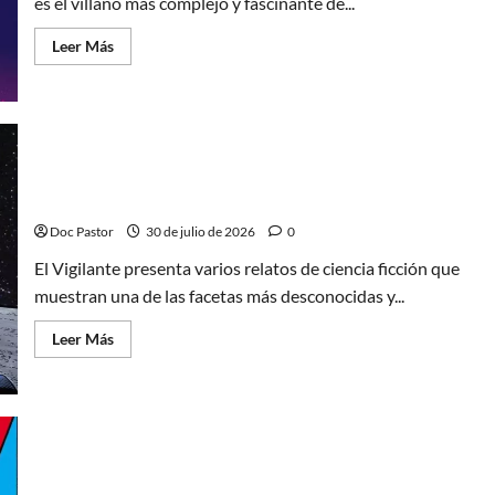
es el villano más complejo y fascinante de...
Leer
Leer Más
más
acerca
de
La
tragedia
del
Doctor
Muerte,
El Vigilante y las joyas ocultas de la ciencia ficción
el
mejor
de Marvel
villano
de
Doc Pastor
30 de julio de 2026
0
Marvel
El Vigilante presenta varios relatos de ciencia ficción que
muestran una de las facetas más desconocidas y...
Leer
Leer Más
más
acerca
de
El
Vigilante
y
las
joyas
Doctor Droom, el experimento que anticipó al
ocultas
de
Doctor Extraño