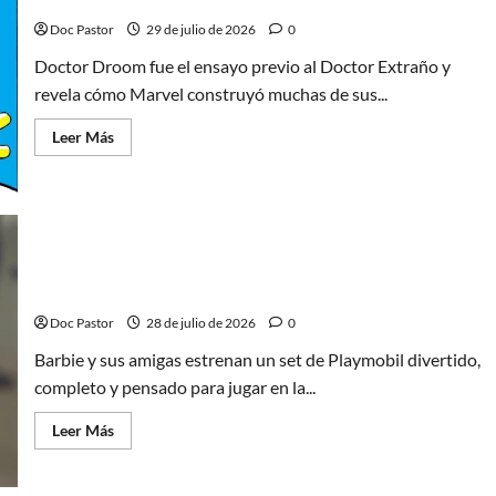
la
ciencia
Doc Pastor
29 de julio de 2026
0
ficción
de
Doctor Droom fue el ensayo previo al Doctor Extraño y
Marvel
revela cómo Marvel construyó muchas de sus...
Leer
Leer Más
más
acerca
de
Doctor
Droom,
el
experimento
que
Barbie y sus amigas en la playa, un buen set de
anticipó
al
Playmobil
Doctor
Extraño
Doc Pastor
28 de julio de 2026
0
Barbie y sus amigas estrenan un set de Playmobil divertido,
completo y pensado para jugar en la...
Leer
Leer Más
más
acerca
de
Barbie