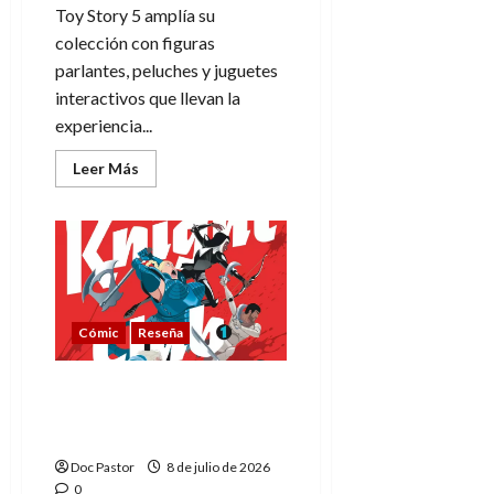
Toy Story 5 amplía su
colección con figuras
parlantes, peluches y juguetes
interactivos que llevan la
experiencia...
Leer
Leer Más
más
acerca
de
Toy
Story
5
y
sus
juguetes:
mira
Cómic
Reseña
quién
habla
ahora
Knight Club: el talento
más inesperado de
Arthur De Pins
Doc Pastor
8 de julio de 2026
0