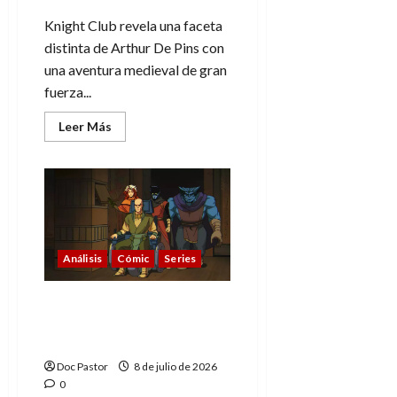
Knight Club revela una faceta
distinta de Arthur De Pins con
una aventura medieval de gran
fuerza...
Leer
Leer Más
más
acerca
de
Knight
Club:
el
talento
más
inesperado
de
Análisis
Cómic
Series
Arthur
De
Pins
X-Men ’97 (2×4):
Apocalipsis y su punto
de no retorno
Doc Pastor
8 de julio de 2026
0