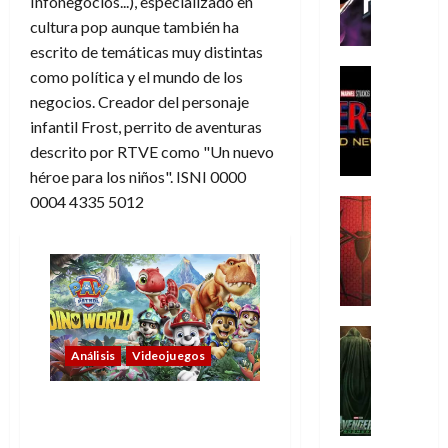
Infonegocios...), especializado en
h
cultura pop aunque también ha
e
P
escrito de temáticas muy distintas
h
Cine
como política y el mundo de los
a
Cómic
negocios. Creador del personaje
Crítica
n
infantil Frost, perrito de aventuras
S
t
descrito por RTVE como "Un nuevo
p
o
héroe para los niños". ISNI 0000
i
m
d
0004 4335 5012
,
Cine
e
Crítica
9
r
S
0
-
p
a
M
i
ñ
a
d
o
n
e
Cine
s
:
r
Cómic
Análisis
Videojuegos
d
Misceláne
B
-
e
V
r
M
l
PAW Patrol: Mundo Dino
e
a
a
h
convierte jugar en pura
n
n
n
é