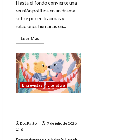
Hasta el fondo convierte una
reunión política en un drama
sobre poder, traumas y
relaciones humanas en...
Leer
Leer Más
más
acerca
de
Festival
MUTEA:
Hasta
el
fondo
y
el
Entrevistas
Literatura
drama
humano
María Leach, escritora:
“Vivimos rodeados de
estímulos»
Doc Pastor
7 de julio de 2026
0
Entrevistamos a María Leach,