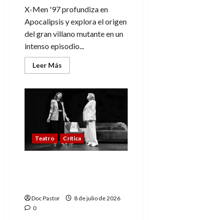
X-Men '97 profundiza en
Apocalipsis y explora el origen
del gran villano mutante en un
intenso episodio...
Leer
Leer Más
más
acerca
de
X-
Men
’97
(2×4):
Apocalipsis
y
su
Teatro
Crítica
punto
de
no
retorno
Festival MUTEA: Hasta el
fondo y el drama
humano
Doc Pastor
8 de julio de 2026
0