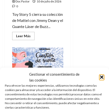
e
27
Doc Pastor
10 de julio de 2026
e
i
a
i
l
l
de
0
l
p
l
l
a
a
julio
o
Toy Story 5 cierra su colección
s
d
i
l
de
W
r
i
de Mattel con Jimmy Dean y el
e
2026
d
í
W
i
s
l
a
Guante Láser de Buzz...
n
E
0
g
y
M
d
e
e
s
Leer
Leer Más
u
c
a
6
más
n
u
n
o
acerca
de
y
de
p
d
m
agosto
3
Toy
e
u
i
Story
o
de
de
5
l
n
a
2026
c
agosto
y
d
t
sus
l
de
o
0
juguetes
e
o
2026
n
inmersivos
Cómic
Reseña
s
d
para
Gestionar el consentimiento de
t
20
0
vivir
t
e
r
la
las cookies
de
i
saga
n
Cuestión de suerte:
julio
a
Para ofrecer las mejores experiencias, utilizamos tecnologías como las
n
o
viñetas de ciencia con
de
cookies para almacenar y/o acceder a la información del dispositivo. El
c
o
r
consentimiento de estas tecnologías nos permitirá procesar datos como el
2026
humor y rigor
u
comportamiento de navegación o las identificaciones únicas en este sitio.
d
e
l
Doc Pastor
9 de julio de 2026
0
No consentir o retirar el consentimiento, puede afectar negativamente a
e
t
t
0
ciertas características y funciones.