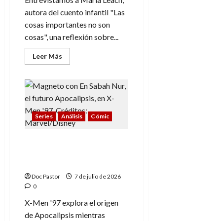
autora del cuento infantil "Las
cosas importantes no son
cosas", una reflexión sobre...
Leer
Leer Más
más
acerca
de
María
Leach,
escritora:
“Vivimos
rodeados
Series
Análisis
Cómic
de
estímulos»
X-Men ’97 (2×3): el origen
y el destino de
Apocalipsis
Doc Pastor
7 de julio de 2026
0
X-Men '97 explora el origen
de Apocalipsis mientras