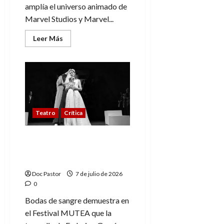
amplía el universo animado de
Marvel Studios y Marvel...
Leer
Leer Más
más
acerca
de
X-
Men
’97
(2×3):
el
origen
y
Teatro
Crítica
el
destino
de
Apocalipsis
Bodas de sangre revive
con fuerza en el Festival
MUTEA
Doc Pastor
7 de julio de 2026
0
Bodas de sangre demuestra en
el Festival MUTEA que la