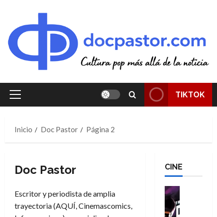
Saltar
al
contenido
TIKTOK
Menú
principal
Inicio
Doc Pastor
Página 2
CINE
Doc Pastor
Cine
Escritor y periodista de amplia
Cómic
trayectoria (AQUÍ, Cinemascomics,
T