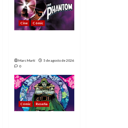
Cine
Cómic
The Phantom, 90 años
del héroe que nunca
muere
Marc Martí
5 de agosto de 2026
0
Cómic
Reseña
La tragedia del Doctor
Muerte, el mejor