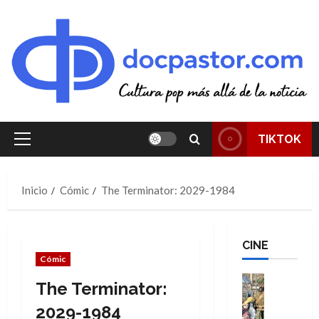
Saltar
al
contenido
TIKTOK
Menú
principal
Inicio
Cómic
The Terminator: 2029-1984
CINE
Cómic
Cine
The Terminator:
Cómic
Literatura
2029-1984