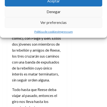
Aceptar
Kyle Reese viajará en el
tiempo, además se re
Denegar
programará a al T-800 de
Terminator 2
y Skynet creará
Ver preferencias
al T-1000 (aunque esto es algo
Política de cookies
Impressum
que excede a la trama del
cómic), con Paige y Ben. Estos
dos jóvenes son miembros de
la rebelión y amigos de Reese,
los tres cruzarán sus caminos
con una banda de expulsados
de la rebelión cuyo único
interés es matar terminators,
sin seguir orden alguna.
Todo hasta que Reese deba
viajar al pasado, entonces el
giro nos lleva hasta los