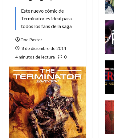
A
m
Este nuevo cómic de
í
Terminator es ideal para
m
Cine
todos los fans de la saga
e
Cómic
g
T
Doc Pastor
u
h
8 de diciembre de 2014
s
e
t
P
4 minutos de lectura
0
a
h
Cine
L
a
Cómic
Crítica
a
n
S
L
t
p
i
o
i
g
m
d
a
,
Cine
e
Crítica
d
9
r
S
e
0
-
p
l
a
M
i
o
ñ
a
d
s
o