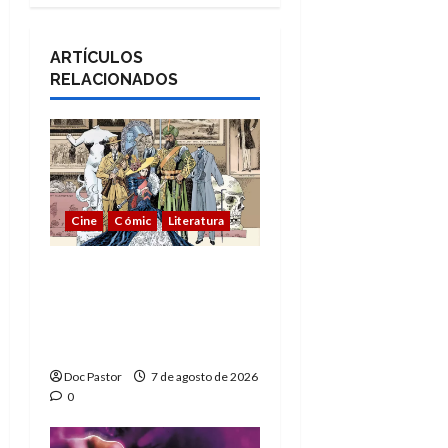
ARTÍCULOS
RELACIONADOS
Cine
Cómic
Literatura
A mí me gusta La Liga
de los Hombres
Extraordinarios (parte
1)
Doc Pastor
7 de agosto de 2026
0