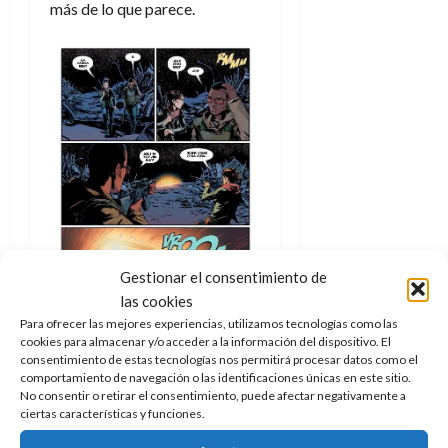
más de lo que parece.
Gestionar el consentimiento de
las cookies
Para ofrecer las mejores experiencias, utilizamos tecnologías como las
cookies para almacenar y/o acceder a la información del dispositivo. El
consentimiento de estas tecnologías nos permitirá procesar datos como el
comportamiento de navegación o las identificaciones únicas en este sitio.
La historia comienza en el año
No consentir o retirar el consentimiento, puede afectar negativamente a
2029, un momento muy
ciertas características y funciones.
importante ya que es cuando