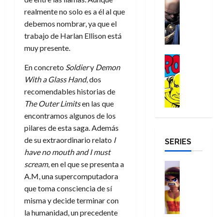
e
Reseña
e
o
d
e
p
e
realmente no solo es a él al que
r
E
l
m
e
j
e
n
debemos nombrar, ya que el
-
l
D
b
l
a
t
t
M
trabajo de Harlan Ellison está
V
o
r
h
d
i
u
a
i
muy presente.
c
e
é
e
d
r
n
g
Cómic
t
s
r
e
a
a
En concreto
Soldier
y
Demon
:
i
Reseña
o
E
o
m
p
D
B
l
With a Glass Hand
, dos
r
x
e
o
e
29
o
r
a
M
recomendables historias de
t
q
c
r
de
c
a
n
u
r
u
i
The Outer Limits
en las que
o
julio
t
n
t
e
a
e
o
f
encontramos algunos de los
de
o
d
e
r
o
n
n
u
2026
pilares de esta saga. Además
r
N
y
t
r
u
a
n
de su extraordinario relato
I
SERIES
D
0
e
l
e
d
n
r
c
have no mouth and I must
r
w
a
,
i
c
i
o
D
s
scream
, en el que se presenta a
Juguetes
e
n
a
o
27
o
a
j
Análisis
A.M, una supercomputadora
l
a
m
n
de
Series
m
y
o
m
r
u
que toma consciencia de sí
julio
a
H
,
,
y
e
i
de
e
l
misma y decide terminar con
u
e
m
a
2026
j
o
r
la humanidad, un precedente
l
l
e