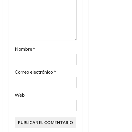
t
r
a
d
Nombre
*
a
s
Correo electrónico
*
Web