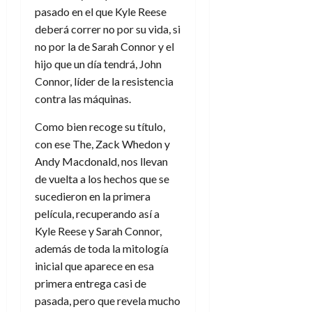
A
o
u
pasado en el que Kyle Reese
p
r
r
deberá correr no por su vida, si
o
n
a
no por la de Sarah Connor y el
c
o
hijo que un día tendrá, John
a
9
l
Connor, líder de la resistencia
8
de
i
contra las máquinas.
de
julio
p
julio
de
s
Como bien recoge su título,
de
2026
2026
i
con ese The, Zack Whedon y
0
s
Andy Macdonald, nos llevan
0
de vuelta a los hechos que se
7
sucedieron en la primera
de
película, recuperando así a
julio
Kyle Reese y Sarah Connor,
de
2026
además de toda la mitología
inicial que aparece en esa
0
primera entrega casi de
pasada, pero que revela mucho