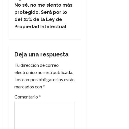
e
No sé, no me siento más
g
protegido. Será por lo
del 21% de la Ley de
a
Propiedad Intelectual
c
i
Deja una respuesta
ó
Tu dirección de correo
n
electrónico no será publicada.
Los campos obligatorios están
d
marcados con
*
e
Comentario
*
e
n