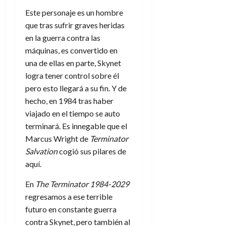
e
julio
e
i
a
i
l
l
Este personaje es un hombre
de
l
p
l
l
a
2026
a
que tras sufrir graves heridas
o
s
d
i
l
W
en la guerra contra las
0
r
i
e
d
í
W
máquinas, es convertido en
i
s
l
a
n
E
g
una de ellas en parte, Skynet
y
M
d
e
e
s
logra tener control sobre él
u
c
a
6
n
u
n
o
pero esto llegará a su fin. Y de
de
y
p
d
m
hecho, en 1984 tras haber
agosto
3
e
u
i
o
de
de
viajado en el tiempo se auto
l
n
a
2026
c
agosto
terminará. Es innegable que el
d
t
l
de
o
0
Marcus Wright de
Terminator
e
o
2026
n
s
Salvation
cogió sus pilares de
d
t
20
0
t
e
aquí.
r
de
i
n
julio
a
En
The Terminator 1984-2029
n
o
de
c
o
r
regresamos a ese terrible
2026
u
d
e
futuro en constante guerra
l
0
e
t
t
contra Skynet, pero también al