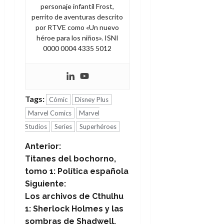
personaje infantil Frost,
perrito de aventuras descrito
por RTVE como «Un nuevo
héroe para los niños». ISNI
0000 0004 4335 5012
Tags:
Cómic
Disney Plus
Marvel Comics
Marvel
Studios
Series
Superhéroes
N
Anterior:
Titanes del bochorno,
a
tomo 1: Política española
Siguiente:
v
Los archivos de Cthulhu
e
1: Sherlock Holmes y las
sombras de Shadwell,