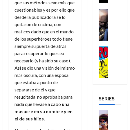
a
que sus métodos sean más que
i
a
s
o
a
r
a
d
cuestionables y es por ello que
d
H
Cómic
s
d
e
v
e
Reseña
desde la publicadora se lo
e
o
d
e
p
e
r
E
l
m
quitaron de encima, con
e
j
e
n
-
l
D
b
l
a
t
matices dado que en el mundo
t
M
V
o
r
h
d
i
de los superhéroes todo tiene
u
a
i
c
e
é
e
d
r
siempre su puerta de atrás
n
g
Cómic
t
s
r
e
a
a
para recuperar lo que sea
:
i
Reseña
o
E
o
m
p
D
necesario (y ha sido su caso).
B
l
r
x
e
o
e
29
o
r
a
Así se dio una visión del mismo
M
t
q
c
r
de
c
a
n
u
más oscura, con una esposa
r
u
i
o
julio
t
n
t
e
a
e
o
que estaba a punto de
f
de
o
d
e
r
o
n
n
u
2026
separarse de él y que,
r
N
y
t
r
u
a
n
resucitada, no aprobaba para
SERIES
D
0
e
l
e
d
n
r
c
nada que llevase a cabo
una
r
w
a
,
i
c
i
masacre en su nombre y en
o
D
s
Juguetes
e
n
a
o
27
o
a
j
Análisis
el de sus hijos.
l
a
m
n
de
Series
m
y
o
m
r
u
julio
a
H