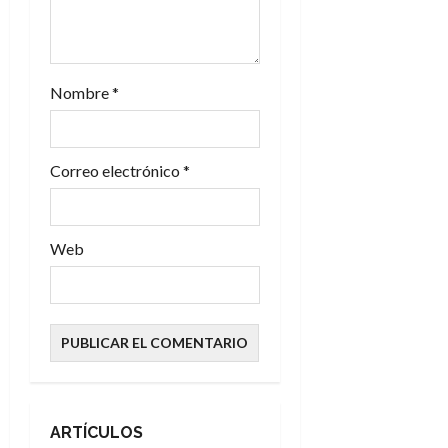
r
a
Nombre
*
d
a
Correo electrónico
*
s
Web
ARTÍCULOS