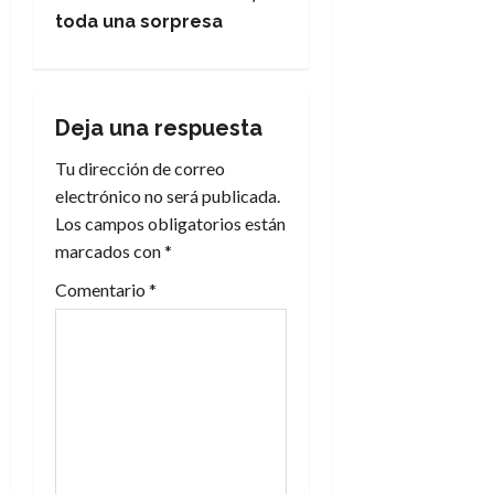
g
toda una sorpresa
a
c
Deja una respuesta
i
Tu dirección de correo
electrónico no será publicada.
ó
Los campos obligatorios están
n
marcados con
*
Comentario
*
d
e
e
n
t