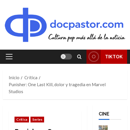
Saltar
al
contenido
TIKTOK
Menú
principal
Inicio
Crítica
Punisher: One Last Kill, dolor y tragedia en Marvel
Studios
CINE
Crítica
Series
Cine