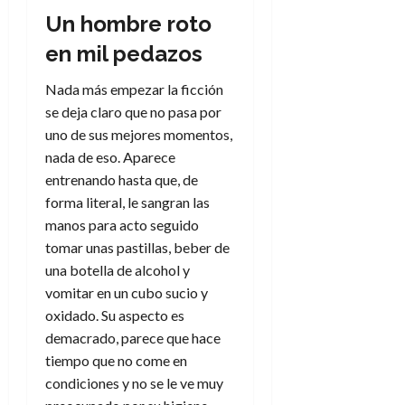
d
e
l
Un hombre roto
0
e
t
t
A
en mil pedazos
o
u
p
r
r
o
Nada más empezar la ficción
n
a
c
o
se deja claro que no pasa por
a
uno de sus mejores momentos,
9
l
8
de
nada de eso. Aparece
i
de
julio
entrenando hasta que, de
p
julio
de
forma literal, le sangran las
s
de
2026
manos para acto seguido
2026
i
0
s
tomar unas pastillas, beber de
0
una botella de alcohol y
7
vomitar en un cubo sucio y
de
oxidado. Su aspecto es
julio
demacrado, parece que hace
de
tiempo que no come en
2026
condiciones y no se le ve muy
0