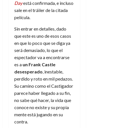
f
m
s
a
2026
Day
está confirmada, e incluso
29
)
a
i
a
d
d
de
sale en el tráiler de la citada
:
0
l
n
b
e
e
julio
película.
e
i
a
i
l
l
de
l
p
l
l
a
2026
a
Sin entrar en detalles, dado
o
s
d
i
l
W
que este es uno de esos casos
0
r
i
e
d
í
W
i
en que lo poco que se diga ya
s
l
a
n
E
g
y
será demasiado, lo que el
M
d
e
e
s
u
c
espectador va a encontrarse
a
6
n
u
n
o
es a
un Frank Castle
de
y
p
d
m
agosto
3
desesperado
, inestable,
e
u
i
o
de
de
perdido y roto en mil pedazos.
l
n
a
2026
c
agosto
Su camino como el Castigador
d
t
l
de
o
0
e
parece haber llegado a su fin,
o
2026
n
s
d
no sabe qué hacer, la vida que
t
20
0
t
e
conoce no existe y su propia
r
de
i
n
julio
a
mente está jugando en su
n
o
de
c
contra.
o
r
2026
u