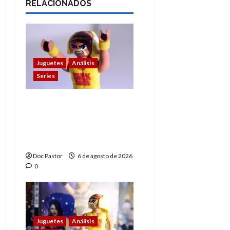
RELACIONADOS
Juguetes
Análisis
Series
Hulk Hogan en
Playmobil: un
homenaje a una
leyenda de la WWE
Doc Pastor
6 de agosto de 2026
0
Juguetes
Análisis