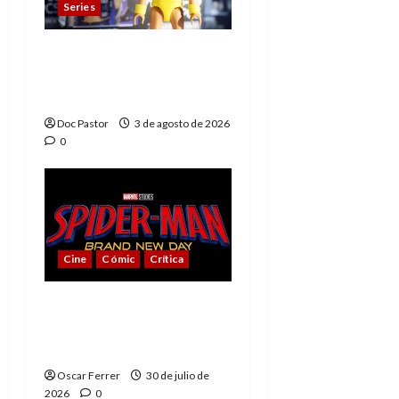
Series
Playmobil y WWE Raw:
primeras impresiones
de la línea
Doc Pastor
3 de agosto de 2026
0
Cine
Cómic
Crítica
Spider-Man: Brand New
Day, mejor de lo
esperado
Oscar Ferrer
30 de julio de
2026
0