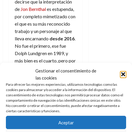
decirse que la interpretación
de
Jon Bernthal
es estupenda,
por completo mimetizado con
el que es su más reconocido
trabajo y un personaje al que
lleva encarnando
desde
2016
.
No fue el primero, ese fue
Dolph Lundgren en 1989, y
más bien es el cuarto, pero por
derecho propio se ha
Gestionar el consentimiento de
convertido en el mejor de
las cookies
todos, con todo respeto hacia
Para ofrecer las mejores experiencias, utilizamos tecnologías como las
la notable versión de Ray
cookies para almacenar y/o acceder a la información del dispositivo. El
consentimiento de estas tecnologías nos permitirá procesar datos como el
Stevenson en
Punisher 2: Zona
comportamiento de navegación o las identificaciones únicas en este sitio.
de guerra
que dirigió Lexi
No consentir o retirar el consentimiento, puede afectar negativamente a
ciertas características y funciones.
Alexander.
Aceptar
Su actuación funciona a
distintos niveles y a nivel físico