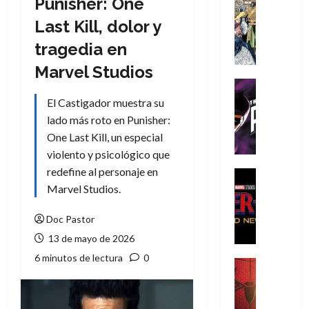
Punisher: One
Cómic
Literatura
Last Kill, dolor y
A
tragedia en
m
í
Marvel Studios
m
Cine
e
Cómic
El Castigador muestra su
g
T
lado más roto en Punisher:
u
h
One Last Kill, un especial
s
e
violento y psicológico que
t
P
redefine al personaje en
a
h
Cine
L
a
Cómic
Marvel Studios.
Crítica
a
n
S
L
t
Doc Pastor
p
i
o
13 de mayo de 2026
i
g
m
6 minutos de lectura
0
d
a
,
Cine
e
Crítica
d
9
r
S
e
0
-
p
l