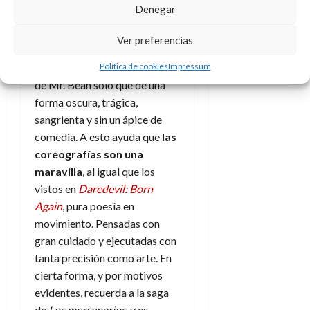
Denegar
es impresionante. Su control
corporal es magnífico, cada
Ver preferencias
músculo habla, gime y grita, es
Política de cookies
Impressum
como ver a Rowan Atkinson
de Mr. Bean solo que de una
forma oscura, trágica,
sangrienta y sin un ápice de
comedia. A esto ayuda que
las
coreografías son una
maravilla
, al igual que los
vistos en
Daredevil: Born
Again
, pura poesía en
movimiento. Pensadas con
gran cuidado y ejecutadas con
tanta precisión como arte. En
cierta forma, y por motivos
evidentes, recuerda a la saga
de
Los mercenarios
, y es