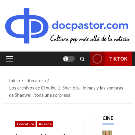
Saltar
al
contenido
TIKTOK
Menú
principal
Inicio
Literatura
Los archivos de Cthulhu 1: Sherlock Holmes y las sombras
de Shadwell, toda una sorpresa
CINE
Literatura
Reseña
Cine