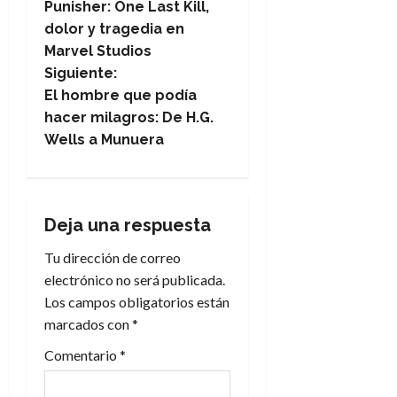
Punisher: One Last Kill,
a
dolor y tragedia en
Marvel Studios
v
Siguiente:
e
El hombre que podía
hacer milagros: De H.G.
g
Wells a Munuera
a
c
Deja una respuesta
i
Tu dirección de correo
electrónico no será publicada.
ó
Los campos obligatorios están
n
marcados con
*
Comentario
*
d