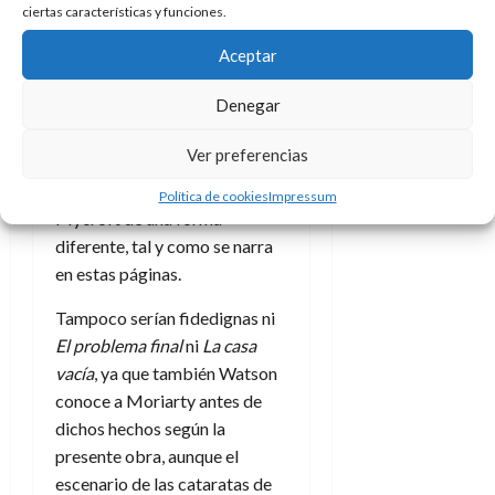
ciertas características y funciones.
siendo Stamford
, si bien aquí
se ve inmerso a su pesar en
Aceptar
esta aventura debido a la
Denegar
condición de sus aficiones.
Asimismo también se ve
Ver preferencias
afectado
El intérprete griego
,
ya que Watson conoce a
Política de cookies
Impressum
Mycroft de una forma
diferente, tal y como se narra
en estas páginas.
Tampoco serían fidedignas ni
El problema final
ni
La casa
vacía
, ya que también Watson
conoce a Moriarty antes de
dichos hechos según la
presente obra, aunque el
escenario de las cataratas de