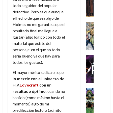
s
Literatura
y
N
o
n
r
todo seguidor del popular
:
A
,
e
r
u
i
detective. Pero es que aunque
D
m
m
w
d
n
o
o
í
el hecho de que sea algo de
e
D
i
c
s
o
m
j
a
Holmes no me garantiza que el
Cine
n
a
(
m
e
Cómic
o
y
a
resultado final me llegue a
m
p
s
g
Literatura
r
,
r
u
a
gustar (algo lógico con todo el
A
d
u
d
m
i
e
r
material que existe del
m
a
s
e
a
o
r
t
personaje, en el que no todo
í
y
t
l
d
s
e
e
m
sería bueno ya que hay para
o
a
o
Cine
u
(
2
e
c
L
Cómic
todos los gustos).
e
r
p
)
5
g
T
u
a
s
a
a
de
El mayor mérito radica en que
u
h
a
L
p
r
r
agosto
10
s
e
n
i
lo mezcle con el universo de
e
e
t
de
de
t
P
d
g
H.P.
Lovecraft
con un
r
s
2026
e
agosto
a
h
o
a
Cómic
a
u
resultado óptimo,
cuando no
1
de
0
L
a
Reseña
l
d
d
n
2026
)
ha sido (como mínimo hasta el
L
a
n
a
e
o
a
momento) algo de mi
0
a
L
t
n
l
c
7
predilección lectora (admito
t
i
o
o
o