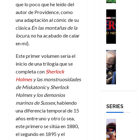
o
30
de
que lo poco que he leído del
r
g
m
s
s
m
de
agosto
a
a
,
autor de Providence, como
t
H
Cine
julio
p
de
g
Cómic
d
9
a
o
una adaptación al cómic de su
de
2026
l
Crítica
e
e
0
l
m
2026
e
clásica
En las montañas de la
S
0
d
l
a
g
b
j
locura
, no ha acabado de calar
0
p
i
o
ñ
i
r
a
en mí).
i
a
s
o
a
e
a
d
d
H
Cómic
s
d
s
v
Este primer volumen sería el
e
Reseña
e
o
d
e
E
e
inicio de una trilogía que se
r
E
l
m
e
j
x
n
completa con
Sherlock
-
l
D
b
l
a
t
t
M
V
Holmes
y las monstruosidades
o
r
h
d
r
u
a
i
c
de Miskatonic
y
Sherlock
e
é
e
a
r
n
g
t
s
r
e
o
Holmes y los demonios
a
:
i
o
E
o
m
r
marinos de Sussex
, habiendo
B
SERIES
l
r
x
e
o
d
una diferencia temporal de 15
29
r
a
M
t
q
c
i
de
años entre uno y otro (o sea,
a
n
u
r
Juguetes
u
i
n
julio
este primero se sitúa en 1880,
n
t
Análisis
e
a
e
o
a
de
d
Series
e
el segundo en 1895 y el
r
o
n
n
r
2026
H