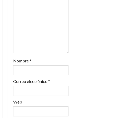
e
e
n
t
r
a
Nombre
*
d
a
Correo electrónico
*
s
Web