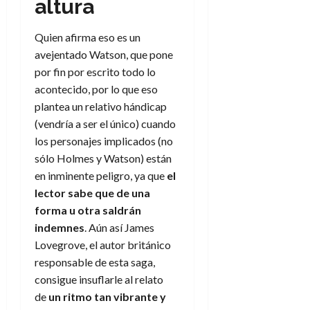
f
altura
m
s
a
l
)
a
i
a
d
d
:
l
n
b
e
e
Quien afirma eso es un
30
e
i
a
i
l
l
de
avejentado Watson, que pone
l
p
l
l
a
a
julio
por fin por escrito todo lo
o
s
d
i
l
W
de
r
acontecido, por lo que eso
i
e
d
í
2026
W
i
s
plantea un relativo hándicap
l
a
n
E
0
g
y
M
d
(vendría a ser el único) cuando
e
e
s
u
c
a
los personajes implicados (no
6
n
u
n
o
de
sólo Holmes y Watson) están
y
p
d
m
agosto
3
en inminente peligro, ya que
el
e
u
i
o
de
de
lector sabe que de una
l
n
a
2026
c
agosto
d
forma u otra saldrán
t
l
de
o
0
e
o
indemnes
. Aún así James
2026
n
s
d
Lovegrove, el autor británico
t
20
0
t
e
r
de
responsable de esta saga,
i
n
julio
a
consigue insuflarle al relato
n
o
de
c
de
un ritmo tan vibrante y
o
r
2026
u