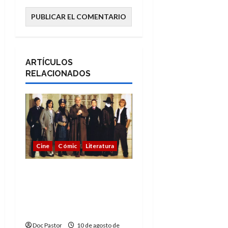
ARTÍCULOS
RELACIONADOS
Cine
Cómic
Literatura
A mí me gusta La Liga
de los Hombres
Extraordinarios (parte
2)
Doc Pastor
10 de agosto de