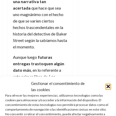
una narrativa tan
d
e
l
0
acertada
que hace que sea
e
t
t
A
o
uno magnánimo con el hecho
u
p
r
de que se varíen ciertos
r
o
n
a
hechos trascendentales en la
c
o
historia del detective de Baker
a
9
Street según la sabíamos hasta
l
8
de
el momento.
i
de
julio
p
julio
de
Aunque luego
futuras
s
de
2026
entregas trastoquen algún
2026
i
0
dato más
, en lo referente a
s
0
este primer libro de
Los
archivos de Cthulhu
se supone
7
Gestionar el consentimiento de
de
que varían los hechos narrados
las cookies
julio
Para ofrecer las mejores experiencias, utilizamos tecnologías como las
en
Estudio en escarlata
(ya que
de
cookies para almacenar y/o acceder a la información del dispositivo. El
Holmes y Watson se conocen
2026
consentimiento de estas tecnologías nos permitirá procesar datos como el
antes según esta obra), aunque
comportamiento de navegación o las identificaciones únicas en este sitio.
0
No consentir o retirar el consentimiento, puede afectar negativamente a
el nexo de unión sigue