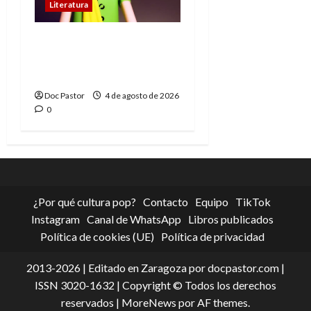
Literatura
El principito de
Playmobil conquista
con su sencillez
Doc Pastor
4 de agosto de 2026
0
¿Por qué cultura pop?
Contacto
Equipo
TikTok
Instagram
Canal de WhatsApp
Libros publicados
Política de cookies (UE)
Política de privacidad
2013-2026 | Editado en Zaragoza por docpastor.com |
ISSN 3020-1632 | Copyright © Todos los derechos
reservados
|
MoreNews
por AF themes.