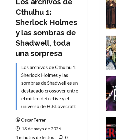
Los archivos de
Cómic
Literatura
Cthulhu 1:
A
Sherlock Holmes
m
í
y las sombras de
m
Cine
Shadwell, toda
e
Cómic
g
Literatura
una sorpresa
A
u
m
s
Los archivos de Cthulhu 1:
í
t
Sherlock Holmes y las
m
a
Cine
sombras de Shadwell es un
e
L
Cómic
destacado crossover entre
g
T
a
u
el mítico detective y el
h
L
s
e
i
universo de H.P.Lovecraft
t
P
g
a
h
a
Cine
Oscar Ferrer
L
a
Cómic
d
13 de mayo de 2026
Crítica
a
n
e
4 minutos de lectura
0
S
L
t
l