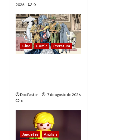
2026
0
Cine
Cómic
Literatura
A mí me gusta La Liga
de los Hombres
Extraordinarios (parte
1)
Doc Pastor
7 de agosto de 2026
0
Juguetes
Análisis