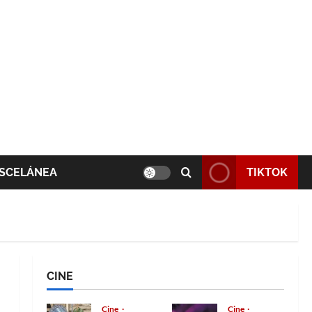
SCELÁNEA
TIKTOK
CINE
Cine
Cine