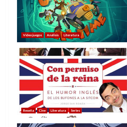
Videojuegos
Análisis
Literatura
Reseña
Cine
Literatura
Series