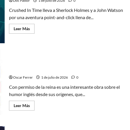
cartoon
Doc Pastor
1 de julio de 2026
0
Crushed In Time lleva a Sherlock Holmes y a John Watson
por una aventura point-and-click llena de...
Leer
Leer Más
más
acerca
de
Crushed
In
Time:
un
Sherlock
Con permiso de la reina, interesante obra que
Holmes
con
merecía mejor edición
ingenio
y
Oscar Ferrer
1 de julio de 2026
0
diversión
Con permiso de la reina es una interesante obra sobre el
humor inglés desde sus orígenes, que...
Leer
Leer Más
más
acerca
de
Con
permiso
de