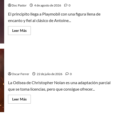
los
Hombres
Doc Pastor
4 de agosto de 2026
0
Extraordinarios
(parte
El principito llega a Playmobil con una figura llena de
1)
encanto y fiel al clásico de Antoine...
Leer
Leer Más
más
acerca
de
El
principito
de
Playmobil
conquista
La Odisea de Christopher Nolan, una espectacular
con
su
epopeya
sencillez
Oscar Ferrer
22 de julio de 2026
0
La Odisea de Christopher Nolan es una adaptación parcial
que se toma licencias, pero que consigue ofrecer...
Leer
Leer Más
más
acerca
de
La