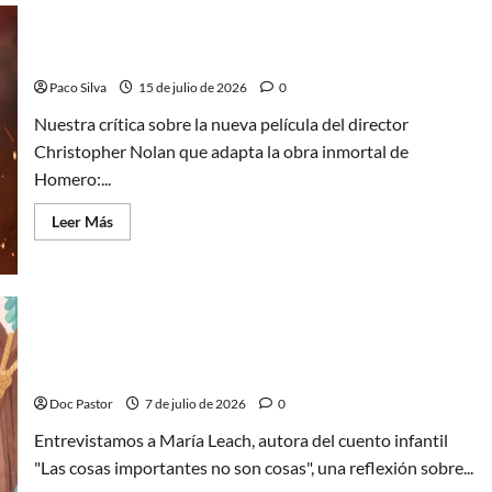
Odisea
de
Christopher
Nolan,
La Odisea de Christopher Nolan es pura épica
una
espectacular
Paco Silva
15 de julio de 2026
0
epopeya
Nuestra crítica sobre la nueva película del director
Christopher Nolan que adapta la obra inmortal de
Homero:...
Leer
Leer Más
más
acerca
de
La
Odisea
de
Christopher
Nolan
María Leach, escritora: “Vivimos rodeados de
es
estímulos»
pura
épica
Doc Pastor
7 de julio de 2026
0
Entrevistamos a María Leach, autora del cuento infantil
"Las cosas importantes no son cosas", una reflexión sobre...