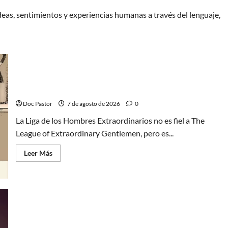
ideas, sentimientos y experiencias humanas a través del lenguaje,
A mí me gusta La Liga de los Hombres
Extraordinarios (parte 1)
Doc Pastor
7 de agosto de 2026
0
La Liga de los Hombres Extraordinarios no es fiel a The
League of Extraordinary Gentlemen, pero es...
Leer
Leer Más
más
acerca
de
A
mí
me
gusta
La
El principito de Playmobil conquista con su
Liga
de
sencillez