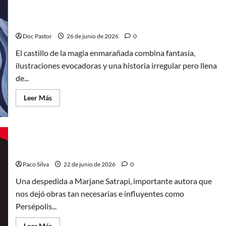
la
El castillo de la magia enmarañada: fantasía
reina,
interesante
evocadora
obra
que
Doc Pastor
26 de junio de 2026
0
merecía
mejor
El castillo de la magia enmarañada combina fantasía,
edición
ilustraciones evocadoras y una historia irregular pero llena
de...
Leer
Leer Más
más
acerca
de
El
castillo
de
la
Marjane Satrapi, una vida en viñetas
magia
enmarañada:
Paco Silva
22 de junio de 2026
0
fantasía
evocadora
Una despedida a Marjane Satrapi, importante autora que
nos dejó obras tan necesarias e influyentes como
Persépolis...
Leer
Leer Más