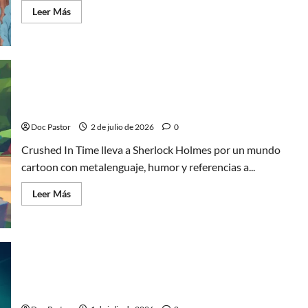
Leer
Leer Más
más
acerca
de
María
Leach,
escritora:
“Vivimos
rodeados
Crushed In Time: metalenguaje y un Sherlock
de
estímulos»
Holmes cartoon
Doc Pastor
2 de julio de 2026
0
Crushed In Time lleva a Sherlock Holmes por un mundo
cartoon con metalenguaje, humor y referencias a...
Leer
Leer Más
más
acerca
de
Crushed
In
Time:
metalenguaje
y
Crushed In Time: un Sherlock Holmes con ingenio y
un
Sherlock
diversión
Holmes