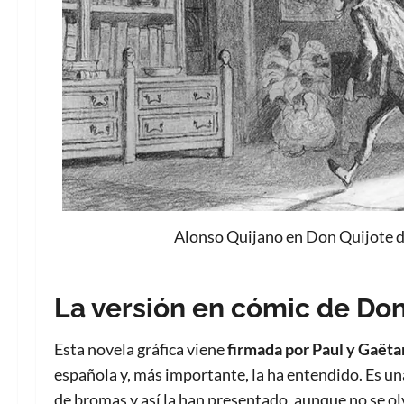
Alonso Quijano en Don Quijote d
La versión en cómic de Do
Esta novela gráfica viene
firmada por Paul y Gaët
española y, más importante, la ha entendido. Es un
de bromas y así la han presentado, aunque no se olv