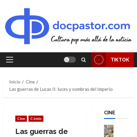
Saltar
al
contenido
TIKTOK
Menú
principal
Inicio
Cine
Las guerras de Lucas II: luces y sombras del Imperio
CINE
Cine
Cómic
Cine
Las guerras de
Cómic