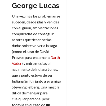
a
d
d
de
:
George Lucas
0
l
n
b
e
e
julio
e
i
a
i
l
l
de
l
p
l
l
a
Una vez más los problemas se
2026
a
o
s
d
i
l
W
suceden, desde idas y venidas
0
r
i
e
d
í
W
con el guion, ambientaciones
i
s
l
a
n
E
complicadas de conseguir,
g
y
M
d
e
actores que tienen serias
e
s
u
c
a
6
n
dudas sobre volver a la saga
u
n
o
de
y
p
(como el caso de David
d
m
agosto
3
e
u
i
o
Prowse para encarnar a
Darth
de
de
l
n
a
2026
c
agosto
Vader
) y entre medias el
d
t
l
de
o
nacimiento de Indiana Jones,
0
e
o
2026
n
que a punto estuvo de ser
s
d
t
20
0
Indiana Smith, junto a su amigo
t
e
r
de
i
Steven Spielberg. Una mezcla
n
julio
a
n
o
difícil de manejar para
de
c
o
r
2026
cualquier persona, peor
u
d
e
l
todavía en el caso de
un
0