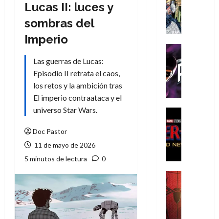
Literatura
Lucas II: luces y
A
sombras del
m
í
Imperio
m
Cine
e
Cómic
Las guerras de Lucas:
g
T
Episodio II retrata el caos,
u
h
los retos y la ambición tras
s
e
El imperio contraataca y el
t
P
universo Star Wars.
a
h
Cine
L
a
Cómic
Crítica
Doc Pastor
a
n
S
L
t
11 de mayo de 2026
p
i
o
5 minutos de lectura
0
i
g
m
d
a
,
Cine
e
Crítica
d
9
r
S
e
0
-
p
l
a
M
i
o
ñ