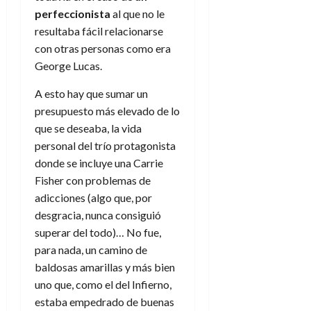
e
t
t
perfeccionista
al que no le
A
o
u
resultaba fácil relacionarse
p
r
r
con otras personas como era
o
n
a
George Lucas.
c
o
a
9
A esto hay que sumar un
l
8
de
presupuesto más elevado de lo
i
de
julio
p
que se deseaba, la vida
julio
de
s
de
2026
personal del trío protagonista
2026
i
donde se incluye una Carrie
0
s
0
Fisher con problemas de
adicciones (algo que, por
7
desgracia, nunca consiguió
de
superar del todo)… No fue,
julio
de
para nada, un camino de
2026
baldosas amarillas y más bien
uno que, como el del Infierno,
0
estaba empedrado de buenas