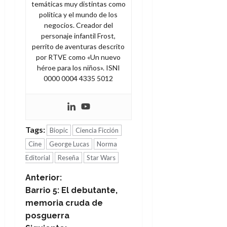
temáticas muy distintas como
política y el mundo de los
negocios. Creador del
personaje infantil Frost,
perrito de aventuras descrito
por RTVE como «Un nuevo
héroe para los niños». ISNI
0000 0004 4335 5012
Tags:
Biopic
Ciencia Ficción
Cine
George Lucas
Norma
Editorial
Reseña
Star Wars
N
Anterior:
Barrio 5: El debutante,
a
memoria cruda de
posguerra
v