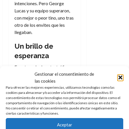
intenciones. Pero George
Lucas y su equipo superaron,
con mejor o peor tino, uno tras
otro de los envites que les
llegaban.
Un brillo de
esperanza
En esta serie de catastróficas
Gestionar el consentimiento de
desdichas, y perdón por el
las cookies
guiño a los libros de Lemony
Para ofrecer las mejores experiencias, utilizamos tecnologías como las
Snicket, por suerte también
cookies para almacenar y/o acceder a la información del dispositivo. El
hay espacio para momentos
consentimiento de estas tecnologías nos permitirá procesar datos como el
de luz, brillo y esperanza, sea
comportamiento de navegación o las identificaciones únicas en este sitio.
No consentir o retirar el consentimiento, puede afectar negativamente a
una nueva o no. Por ejemplo, el
ciertas características y funciones.
inicio del nacimiento del
Rancho Skywalker, con todo lo
Aceptar