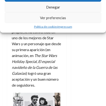
que eso conllevará para el
Denegar
futuro de la franquicia y del
propio mundo del cine, o
la
Ver preferencias
introducción
de Boba Fett
.
Un diseño que, por derecho
Política de cookies
Impressum
propio, se ha convertido en
uno de los mejores de Star
Wars y un personaje que desde
su primera aparición (en
animación, en
The Star Wars
Holiday Special
,
El especial
navideño de la Guerra de las
Galaxias
) logró una gran
aceptación y un buen número
de seguidores.