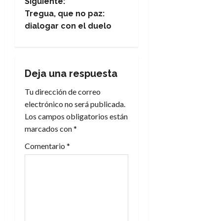
Siguiente:
e
Tregua, que no paz:
dialogar con el duelo
g
a
Deja una respuesta
c
Tu dirección de correo
i
electrónico no será publicada.
Los campos obligatorios están
ó
marcados con
*
n
Comentario
*
d
e
e