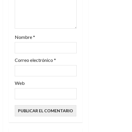
n
t
r
a
Nombre
*
d
Correo electrónico
*
a
s
Web