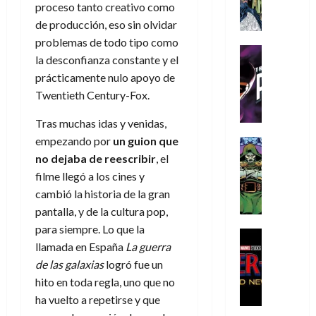
A
d
c
d
m
proceso tanto creativo como
i
e
m
a
a
e
a
o
r
de producción, eso sin olvidar
í
y
t
l
d
s
e
problemas de todo tipo como
m
o
e
o
Cine
u
(
la desconfianza constante y el
e
c
v
Cómic
e
r
p
5
prácticamente nulo apoyo de
g
T
u
e
s
a
a
de
u
h
Twentieth Century-Fox.
a
r
p
r
r
agosto
s
e
n
t
e
e
t
de
Tras muchas idas y venidas,
t
P
d
i
r
s
2026
e
a
empezando por
un guion que
h
o
c
Cómic
a
u
1
0
L
a
Reseña
l
a
no dejaba de reescribir
, el
d
n
)
L
a
n
a
l
o
filme llegó a los cines y
a
a
L
t
n
,
c
cambió la historia de la gran
7
t
i
o
o
f
o
30
pantalla, y de la cultura pop,
de
r
g
m
s
ó
m
de
agosto
para siempre. Lo que la
a
a
,
t
Cine
r
julio
p
de
llamada en España
La guerra
g
Cómic
d
9
a
m
de
2026
l
Crítica
e
de las galaxias
logró fue un
e
0
l
2026
u
e
S
0
d
l
a
g
hito en toda regla, uno que no
l
j
0
p
i
o
ñ
i
a
ha vuelto a repetirse y que
a
i
a
s
o
a
r