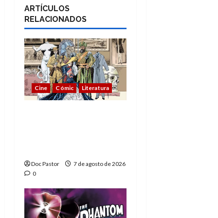
ARTÍCULOS
RELACIONADOS
Cine
Cómic
Literatura
A mí me gusta La Liga
de los Hombres
Extraordinarios (parte
1)
Doc Pastor
7 de agosto de 2026
0