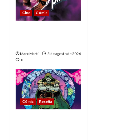
Cine
Cómic
The Phantom, 90 años
del héroe que nunca
muere
Marc Martí
5 de agosto de 2026
0
Cómic
Reseña
La tragedia del Doctor
Muerte, el mejor
villano de Marvel