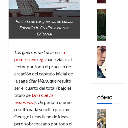
a
d
s
o
n
e
H
Cine
s
:
r
Cómic
o
d
Portada de Las guerras de Lucas:
Misceláne
B
-
m
e
Episodio II. Créditos: Norma
V
r
M
b
l
Editorial
e
a
a
r
h
n
n
n
e
é
g
d
:
Cine
s
r
Las guerras de Lucas
en
su
a
Crítica
N
B
E
o
primera entrega
hace viajar al
d
C
e
r
x
e
o
l
lector por todo el proceso de
w
a
t
q
r
e
D
creación del capítulo inicial de
n
r
u
e
a
a
d
la saga
Star Wars
, que resultó
a
e
s
n
y
N
o
n
ser el cuarto del total (bajo el
:
e
,
e
r
u
título de
Una nueva
D
CÓMIC
r
m
w
d
n
esperanza
). Un periplo que no
o
:
e
D
i
c
resultó nada sencillo para un
o
R
j
a
Cine
n
a
m
George Lucas lleno de ideas
e
Cómic
o
y
a
m
s
Literatura
s
pero sobrepasado por todo el
r
,
r
u