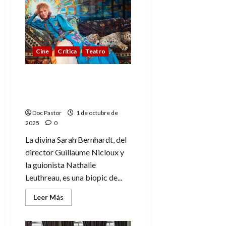
La
vida
fuera:
Valeria
Golino
ilumina
un
Cine
Crítica
Teatro
retrato
íntimo
y
complejo
La divina Sarah
Bernhardt: biopic de una
leyenda del teatro
Doc Pastor
1 de octubre de
2025
0
La divina Sarah Bernhardt, del
director Guillaume Nicloux y
la guionista Nathalie
Leuthreau, es una biopic de...
Leer
Leer Más
más
acerca
de
La