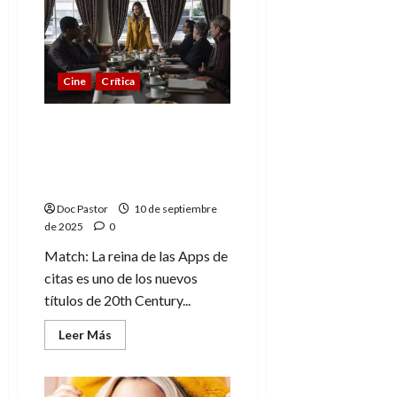
divina
Sarah
Bernhardt:
biopic
de
una
Cine
Crítica
leyenda
del
teatro
Match: Lily James
denuncia el machismo
en la industria
tecnológica
Doc Pastor
10 de septiembre
de 2025
0
Match: La reina de las Apps de
citas es uno de los nuevos
títulos de 20th Century...
Leer
Leer Más
más
acerca
de
Match:
Lily