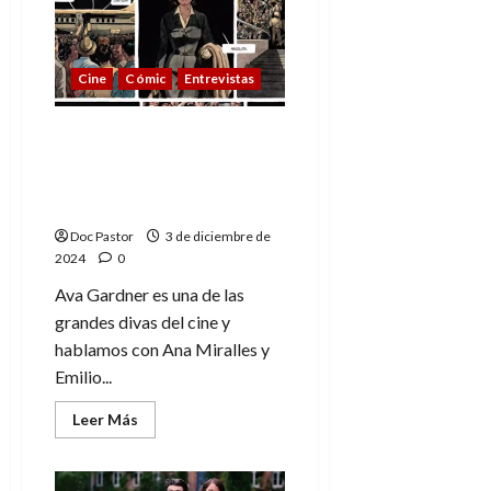
drama
de
época
sobre
la
Cine
Cómic
Entrevistas
mujer
que
revolucionó
el
Ava Gardner «era
champagne
imprevisible» – Ana
Miralles y Emilio Ruiz,
autores de Ava
Doc Pastor
3 de diciembre de
2024
0
Ava Gardner es una de las
grandes divas del cine y
hablamos con Ana Miralles y
Emilio...
Leer
Leer Más
más
acerca
de
Ava