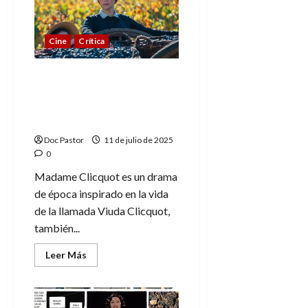
real
detrás
de
Requiem
for
Cine
Crítica
Selina:
Sophie
Elise
Madame Clicquot: drama
de época sobre la mujer
que revolucionó el
champagne
Doc Pastor
11 de julio de 2025
0
Madame Clicquot es un drama
de época inspirado en la vida
de la llamada Viuda Clicquot,
también...
Leer
Leer Más
más
acerca
de
Madame
Clicquot: