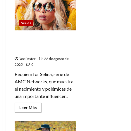
James
denuncia
el
machismo
en
Series
la
industria
tecnológica
La influencer real detrás
de Requiem for Selina:
Sophie Elise
Doc Pastor
26 de agosto de
2025
0
Requiem for Selina, serie de
AMC Networks, que muestra
el nacimiento y polémicas de
una importante influencer...
Leer
Leer Más
más
acerca
de
La
influencer