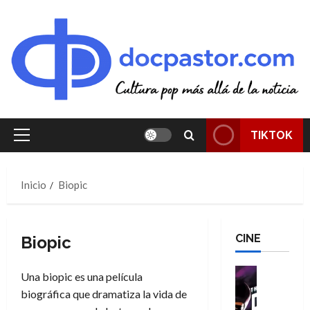
Saltar
al
contenido
TIKTOK
Menú
principal
Inicio
Biopic
CINE
Biopic
Cine
Una biopic es una película
Cómic
biográfica que dramatiza la vida de
T