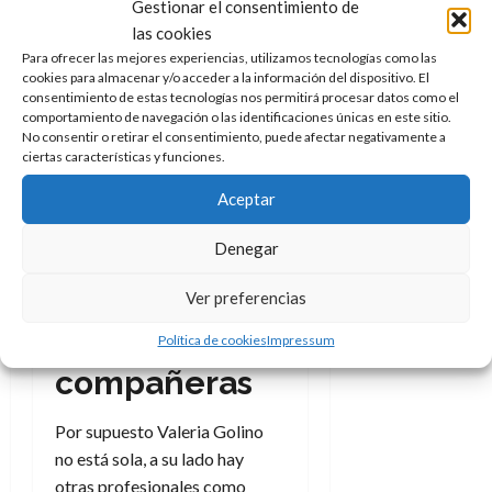
Gestionar el consentimiento de
fácil escapar y dejar atrás a
las cookies
tus demonios personales
,
Para ofrecer las mejores experiencias, utilizamos tecnologías como las
no lo es dado que es la batalla
cookies para almacenar y/o acceder a la información del dispositivo. El
consentimiento de estas tecnologías nos permitirá procesar datos como el
más compleja de todas: la que
comportamiento de navegación o las identificaciones únicas en este sitio.
se tiene con uno mismo.
No consentir o retirar el consentimiento, puede afectar negativamente a
ciertas características y funciones.
Aceptar
Haz clic para aceptar cookies
de marketing y permitir este
Denegar
contenido
Ver preferencias
Amigas y
Política de cookies
Impressum
compañeras
Por supuesto Valeria Golino
no está sola, a su lado hay
otras profesionales como