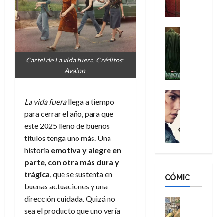
a
M
i
o
ñ
a
d
s
o
n
e
H
Cine
s
:
r
Cómic
o
d
Misceláne
B
-
m
e
V
Cartel de La vida fuera. Créditos:
r
M
b
l
e
Avalon
a
a
r
h
n
n
n
e
é
g
d
:
Cine
s
r
La vida fuera
llega a tiempo
a
Crítica
N
B
E
o
d
C
para cerrar el año, para que
e
r
x
e
o
l
w
este 2025 lleno de buenos
a
t
q
r
e
D
n
títulos tenga uno más. Una
r
u
e
a
a
d
a
e
historia
emotiva y alegre en
s
n
y
N
o
n
parte, con otra más dura y
:
e
,
e
r
u
trágica
, que se sustenta en
D
CÓMIC
r
m
w
d
n
buenas actuaciones y una
o
:
e
D
i
c
o
dirección cuidada. Quizá no
R
j
a
Cine
n
a
m
e
Cómic
sea el producto que uno vería
o
y
a
m