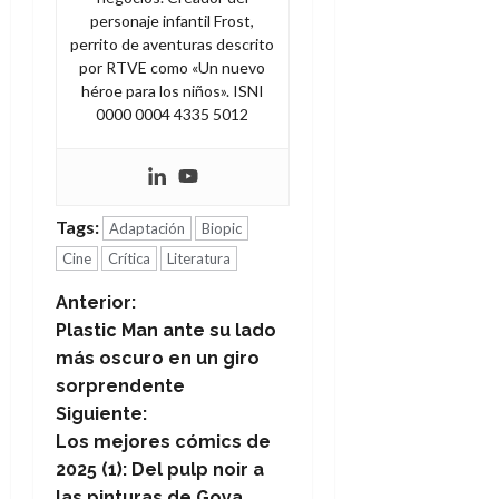
personaje infantil Frost,
perrito de aventuras descrito
por RTVE como «Un nuevo
héroe para los niños». ISNI
0000 0004 4335 5012
Tags:
Adaptación
Biopic
Cine
Crítica
Literatura
N
Anterior:
Plastic Man ante su lado
a
más oscuro en un giro
sorprendente
v
Siguiente:
e
Los mejores cómics de
2025 (1): Del pulp noir a
g
las pinturas de Goya