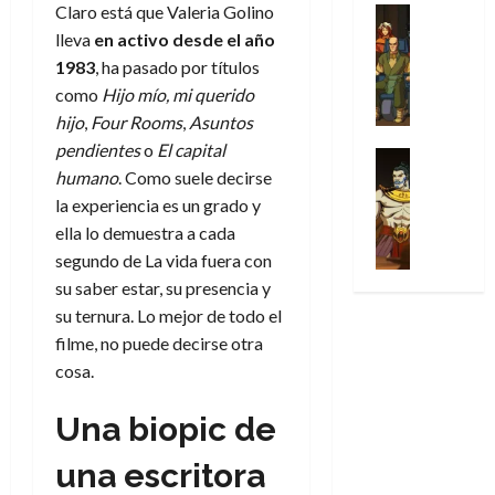
31
u
a
Claro está que Valeria Golino
w
u
Análisis
c
julio
f
de
l
s
Cómic
:
n
lleva
en activo desde el año
de
i
i
julio
Series
t
s
p
h
2026
p
1983
, ha pasado por títulos
c
de
X
u
o
r
o
ó
c
2026
como
Hijo mío, mi querido
0
-
r
:
i
m
a
i
hijo
,
Four Rooms
,
Asuntos
M
0
a
e
m
e
l
ó
pendientes
o
El capital
e
p
l
e
Series
n
D
n
n
humano
. Como suele decirse
Análisis
o
o
r
a
o
d
’
Cómic
p
la experiencia es un grado y
p
a
j
c
e
X
9
c
t
s
ella lo demuestra a cada
e
t
M
-
7
o
i
i
a
segundo de La vida fuera con
o
a
M
(
n
m
m
u
r
r
su saber estar, su presencia y
e
2
q
i
p
n
E
v
su ternura. Lo mejor de todo el
n
×
u
s
r
a
x
e
filme, no puede decirse otra
’
4
i
m
e
l
t
l
9
)
cosa.
s
o
s
e
r
7
:
t
y
i
y
a
30
(
A
Una biopic de
ó
l
o
e
ñ
de
2
p
l
a
n
n
o
julio
×
una escritora
o
a
a
e
d
de
3
c