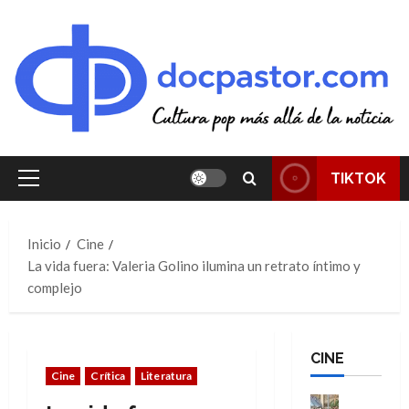
Saltar
al
contenido
TIKTOK
Menú
principal
Inicio
Cine
La vida fuera: Valeria Golino ilumina un retrato íntimo y
complejo
CINE
Cine
Crítica
Literatura
Cine