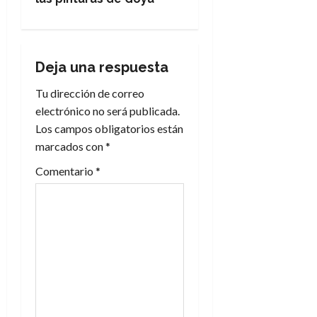
a
c
Deja una respuesta
i
Tu dirección de correo
electrónico no será publicada.
ó
Los campos obligatorios están
n
marcados con
*
Comentario
*
d
e
e
n
t