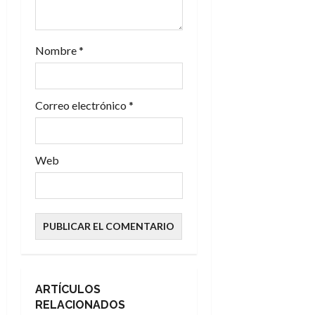
r
a
Nombre
*
d
a
Correo electrónico
*
s
Web
ARTÍCULOS
RELACIONADOS