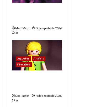
The Phantom, 90 años
del héroe que nunca
muere
Marc Martí
5 de agosto de 2026
0
Juguetes
Análisis
Literatura
El principito de
Playmobil conquista
con su sencillez
Doc Pastor
4 de agosto de 2026
0