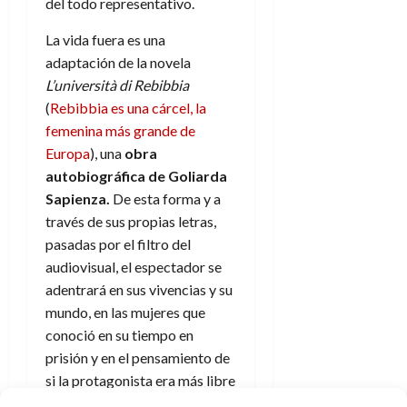
del todo representativo.
d
e
l
0
e
t
t
La vida fuera es una
A
o
u
adaptación de la novela
p
r
r
L’università di Rebibbia
o
n
a
(
Rebibbia es una cárcel, la
c
o
a
femenina más grande de
9
l
Europa
), una
obra
8
de
i
de
julio
autobiográfica de Goliarda
p
julio
de
Sapienza.
De esta forma y a
s
de
2026
través de sus propias letras,
2026
i
0
pasadas por el filtro del
s
0
audiovisual, el espectador se
adentrará en sus vivencias y su
7
de
mundo, en las mujeres que
julio
conoció en su tiempo en
de
prisión y en el pensamiento de
2026
si la protagonista era más libre
0
dentro o fuera. Y es que
no es