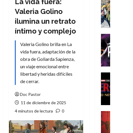
La vida fuera:
Cómic
Literatura
Valeria Golino
A
ilumina un retrato
m
í
íntimo y complejo
m
Cine
e
Cómic
Valeria Golino brilla en La
g
T
vida fuera, adaptación de la
u
h
obra de Goliarda Sapienza,
s
e
un viaje emocional entre
t
P
libertad y heridas difíciles
a
h
Cine
L
a
Cómic
de cerrar.
Crítica
a
n
S
L
t
Doc Pastor
p
i
o
11 de diciembre de 2025
i
g
m
4 minutos de lectura
0
d
a
,
Cine
e
Crítica
d
9
r
S
e
0
-
p
l