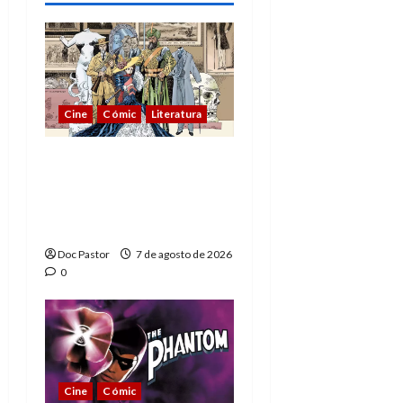
Cine
Cómic
Literatura
A mí me gusta La Liga
de los Hombres
Extraordinarios (parte
1)
Doc Pastor
7 de agosto de 2026
0
Cine
Cómic