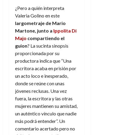
f
m
s
a
2026
29
)
a
i
a
d
¿Pero a quién interpreta
d
de
:
0
l
n
b
e
e
Valeria Golino en este
julio
e
i
a
i
l
l
de
largometraje de Mario
l
p
l
l
a
2026
a
Martone, junto a
Ippolita Di
o
s
d
i
l
W
0
Majo
compartiendo el
r
i
e
d
í
W
i
s
guion
? La sucinta sinopsis
l
a
n
E
g
y
proporcionada por su
M
d
e
e
s
u
c
a
productora indica que “Una
6
n
u
n
o
escritora acaba en prisión por
de
y
p
d
m
agosto
3
un acto loco e inesperado,
e
u
i
o
de
de
donde se reúne con unas
l
n
a
2026
c
agosto
jóvenes reclusas. Una vez
d
t
l
de
o
0
e
fuera, la escritora y las otras
o
2026
n
s
d
mujeres mantienen su amistad,
t
20
0
t
e
r
un auténtico vínculo que nadie
de
i
n
julio
a
más podrá entender”. Un
n
o
de
c
comentario acertado pero no
o
r
2026
u