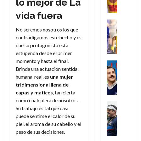
lo mejor de La
,
,
y
e
i
de
e
l
u
e
m
a
2026
j
o
r
vida fuera
l
l
e
s
o
s
e
23
0
k
e
j
o
Juguetes
r
(
de
H
x
Análisis
o
c
No seremos nosotros los que
v
p
julio
5
o
Series
p
r
u
i
contradigamos este hecho y es
a
de
de
P
g
e
d
l
l
2026
r
agosto
que su protagonista está
l
a
r
e
t
l
t
de
estupenda desde el primer
a
0
n
i
l
a
2026
a
e
momento y hasta el final.
y
e
m
o
Series
s
n
1
0
m
Brinda una actuación sentida,
n
Cine
e
e
d
o
)
o
Misceláne
P
humana, real, es
una mujer
n
s
e
d
C
b
l
t
p
l
tridimensional llena de
e
7
u
i
a
o
e
a
capas y matices
, tan cierta
M
de
a
l
y
q
r
c
a
agosto
como cualquiera de nosotros.
n
y
m
Crítica
u
a
i
de
r
Su trabajo es tal que casi
d
W
Series
o
e
d
e
2026
v
puede sentirse el calor de su
o
T
W
b
a
o
n
e
l
0
e
E
piel, el aroma de su cabello y el
i
n
c
l
a
d
R
l
peso de sus decisiones.
t
i
30
c
L
a
:
i
a
de