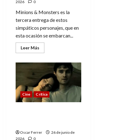
2026
0
Minions & Monsters es la
tercera entrega de estos
simpáticos personajes, que en
esta ocasión se embarcan...
Leer
Leer Más
más
acerca
de
Minions
&
Monsters
y
sus
muchas
referencias
Cine
Crítica
cinematográficas
Obsession, cuando el
amor se vuelve
enfermizo y perturbador
Oscar Ferrer
26 de junio de
2026
0