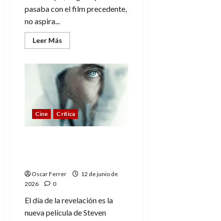
pasaba con el film precedente,
no aspira...
Leer
Leer Más
más
acerca
de
Mortal
Kombat
II,
un
mero
entretenimiento
muy
Cine
Crítica
básico
El día de la revelación, la
nueva película de Steven
Spielberg
Oscar Ferrer
12 de junio de
2026
0
El día de la revelación es la
nueva película de Steven