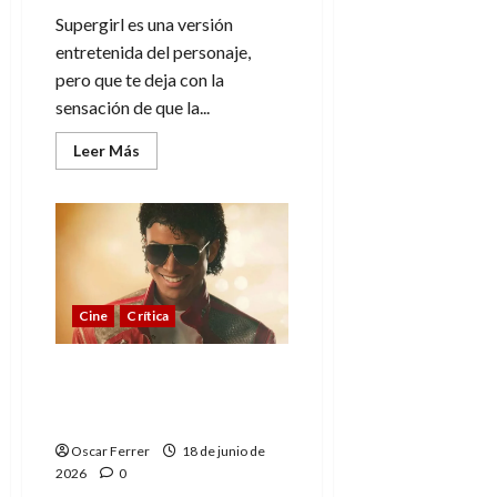
Supergirl es una versión
entretenida del personaje,
pero que te deja con la
sensación de que la...
Leer
Leer Más
más
acerca
de
Supergirl,
entretiene
pero
se
esperaba
más
Cine
Crítica
Michael, un biopic pulido
en exceso para no
ofender
Oscar Ferrer
18 de junio de
2026
0