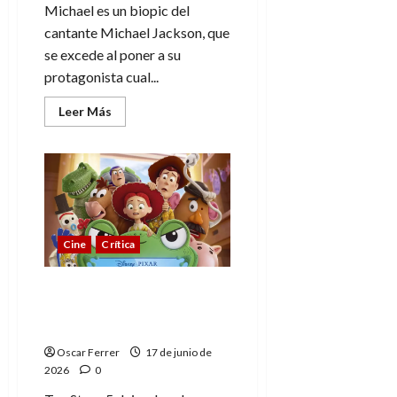
Michael es un biopic del
cantante Michael Jackson, que
se excede al poner a su
protagonista cual...
Leer
Leer Más
más
acerca
de
Michael,
un
biopic
pulido
en
exceso
para
Cine
Crítica
no
ofender
Toy Story 5, juguetes
clásicos contra la
tecnología
Oscar Ferrer
17 de junio de
2026
0