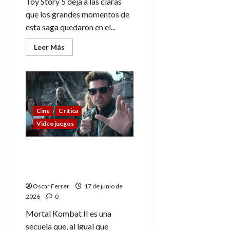
Toy Story 5 deja a las claras
que los grandes momentos de
esta saga quedaron en el...
Leer
Leer Más
más
acerca
de
Toy
Story
5,
juguetes
clásicos
contra
Cine
Crítica
la
Videojuegos
tecnología
Mortal Kombat II, un
mero entretenimiento
muy básico
Oscar Ferrer
17 de junio de
2026
0
Mortal Kombat II es una
secuela que, al igual que