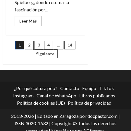
Spielberg, donde retoma su
fascinación por...
Leer
Leer Más
más
acerca
de
El
día
Paginación
1
2
3
4
…
14
de
la
revelación,
Siguiente
de
la
nueva
película
entradas
de
Steven
Spielberg
¿Por qué cultura pop?
Contacto
Equipo
TikTok
Instagram
Canal de WhatsApp
Libros publicados
Política de cookies (UE)
Política de privacidad
2013-2026 | Editado en Zaragoza por docpastor.com |
ISSN 3020-1632 | Copyright © Todos los derechos
reservados
|
MoreNews
por AF themes.