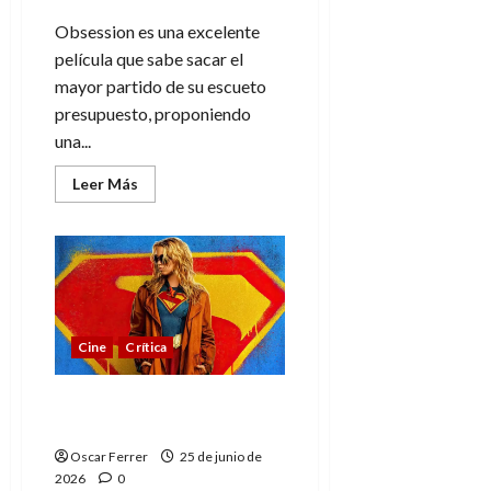
Obsession es una excelente
película que sabe sacar el
mayor partido de su escueto
presupuesto, proponiendo
una...
Leer
Leer Más
más
acerca
de
Obsession,
cuando
el
amor
se
vuelve
enfermizo
Cine
Crítica
y
perturbador
Supergirl, entretiene
pero se esperaba más
Oscar Ferrer
25 de junio de
2026
0