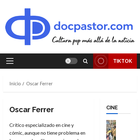
Saltar
al
contenido
TIKTOK
Menú
principal
Inicio
Oscar Ferrer
CINE
Oscar Ferrer
Cine
Crítico especializado en cine y
Cómic
cómic, aunque no tiene problema en
Literatura