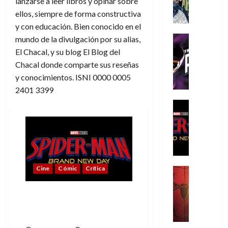
lanzarse a leer libros y opinar sobre
A
m
ellos, siempre de forma constructiva
í
y con educación. Bien conocido en el
m
Cine
mundo de la divulgación por su alias,
e
Cómic
El Chacal, y su blog El Blog del
g
T
Chacal donde comparte sus reseñas
u
h
y conocimientos. ISNI 0000 0005
s
e
2401 3399
t
P
a
h
Cine
L
a
Cómic
Crítica
a
n
S
L
t
p
i
o
i
g
m
d
Cine
Cómic
Crítica
a
,
Cine
e
Crítica
d
9
r
S
e
0
Spider-Man: Brand New
-
p
l
a
Day, mejor de lo
M
i
o
ñ
esperado
a
d
s
o