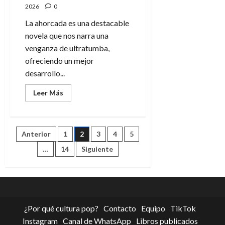
2026
0
La ahorcada es una destacable
novela que nos narra una
venganza de ultratumba,
ofreciendo un mejor
desarrollo...
Leer
Leer Más
más
acerca
de
La
ahorcada,
Paginación
Anterior
1
2
3
4
5
mucho
mejor
novela
…
14
Siguiente
de
que
película
entradas
¿Por qué cultura pop?
Contacto
Equipo
TikTok
Instagram
Canal de WhatsApp
Libros publicados