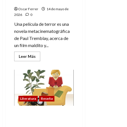
pantalla
Oscar Ferrer
14 de mayo de
2026
0
Una película de terror es una
novela metacinematográfica
de Paul Tremblay, acerca de
un film maldito y...
Leer
Leer Más
más
acerca
de
Una
película
de
terror,
cuando
el
miedo
Literatura
Reseña
sale
de
pantalla
Miss Merkel: Asesinato
en terapia de grupo de
David Safier