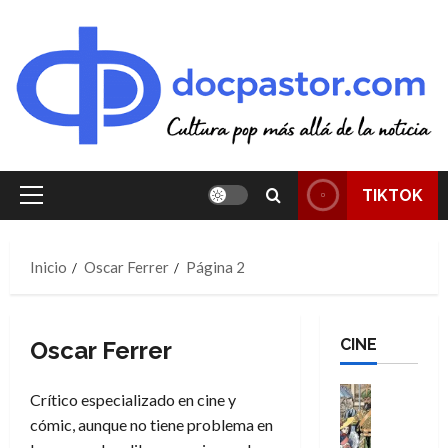
Saltar
al
contenido
TIKTOK
Menú
principal
Inicio
Oscar Ferrer
Página 2
CINE
Oscar Ferrer
Cine
Crítico especializado en cine y
Cómic
cómic, aunque no tiene problema en
Literatura