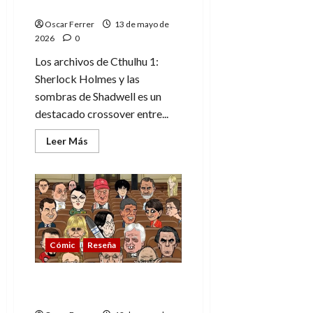
toda una sorpresa
Oscar Ferrer
13 de mayo de
2026
0
Los archivos de Cthulhu 1:
Sherlock Holmes y las
sombras de Shadwell es un
destacado crossover entre...
Leer
Leer Más
más
acerca
de
Los
archivos
de
Cthulhu
1:
Sherlock
Holmes
Cómic
Reseña
y
las
sombras
de
Titanes del bochorno,
Shadwell,
tomo 1: Política española
toda
una