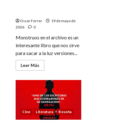
extendido
mi año de terror con
de
la
Stephen King
serie
Oscar Ferrer
19 de mayo de
2026
0
Monstruos en el archivo es un
interesante libro que nos sirve
para sacar a la luz versiones...
Leer
Leer Más
más
acerca
de
Monstruos
en
el
archivo,
mi
año
de
Cine
Literatura
Reseña
terror
con
Stephen
King
Una película de terror,
cuando el miedo sale de