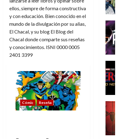
lanzarse a leer libros y opinar sobre
A
m
ellos, siempre de forma constructiva
í
y con educación. Bien conocido en el
m
Cine
mundo de la divulgación por su alias,
e
Cómic
El Chacal, y su blog El Blog del
g
T
Chacal donde comparte sus reseñas
u
h
y conocimientos. ISNI 0000 0005
s
e
2401 3399
t
P
a
h
Cine
L
a
Cómic
Crítica
a
n
S
L
t
p
i
o
i
g
m
d
Cómic
Reseña
a
,
Cine
e
Crítica
d
9
r
S
e
0
Multiverso What If
-
p
l
a
volumen 2, curiosas
M
i
o
ñ
alternativas
a
d
s
o