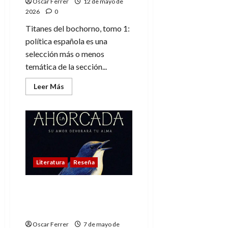
Oscar Ferrer
12 de mayo de
sorpresa
2026
0
Titanes del bochorno, tomo 1:
política española es una
selección más o menos
temática de la sección...
Leer
Leer Más
más
acerca
de
Titanes
del
bochorno,
tomo
1:
Política
española
Literatura
Reseña
La ahorcada, mucho
mejor novela que
película
Oscar Ferrer
7 de mayo de