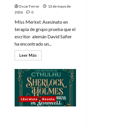
Oscar Ferrer
13 de mayo de
2026
0
Miss Merkel: Asesinato en
terapia de grupo prueba que el
escritor alemán David Safier
ha encontrado un...
Leer
Leer Más
más
acerca
de
Miss
Merkel:
Asesinato
en
terapia
de
grupo
Literatura
Reseña
de
David
Safier
Los archivos de Cthulhu
1: Sherlock Holmes y las
sombras de Shadwell,