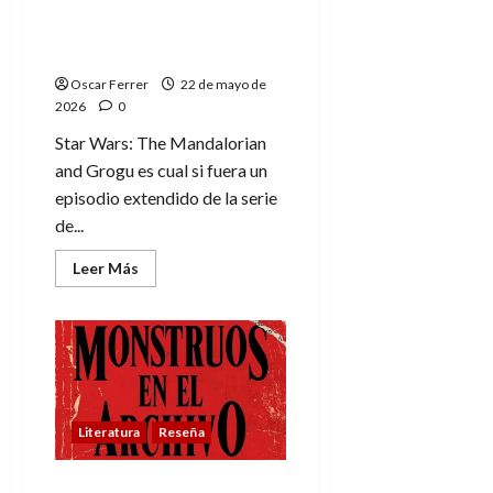
Mandalorian and Grogu,
cual si fuera un episodio
extendido de la serie
Oscar Ferrer
22 de mayo de
2026
0
Star Wars: The Mandalorian
and Grogu es cual si fuera un
episodio extendido de la serie
de...
Leer
Leer Más
más
acerca
de
Star
Wars:
The
Mandalorian
and
Grogu,
cual
Literatura
Reseña
si
fuera
un
episodio
Monstruos en el archivo,