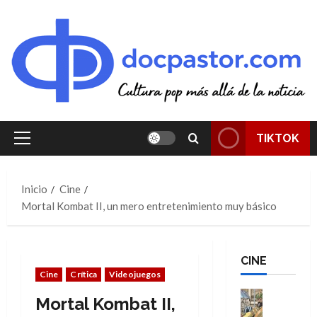
Saltar
al
contenido
TIKTOK
Menú
principal
Inicio
Cine
Mortal Kombat II, un mero entretenimiento muy básico
CINE
Cine
Crítica
Videojuegos
Cine
Mortal Kombat II,
Cómic