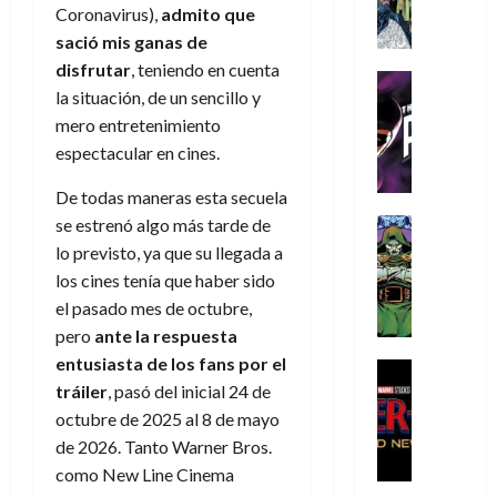
A
d
c
d
m
i
e
Coronavirus),
admito que
m
a
a
e
a
o
r
sació mis ganas de
í
y
t
l
d
s
e
disfrutar
, teniendo en cuenta
m
o
e
o
Cine
u
(
la situación, de un sencillo y
e
c
v
Cómic
e
r
p
5
g
T
mero entretenimiento
u
e
s
a
a
de
u
h
a
r
espectacular en cines.
p
r
r
agosto
s
e
n
t
e
e
t
de
t
De todas maneras esta secuela
P
d
i
r
s
2026
e
a
h
o
c
se estrenó algo más tarde de
Cómic
a
u
1
0
L
a
Reseña
l
a
d
lo previsto, ya que su llegada a
n
)
L
a
n
a
l
o
a
los cines tenía que haber sido
a
L
t
n
,
c
el pasado mes de octubre,
7
t
i
o
o
f
o
30
de
pero
ante la respuesta
r
g
m
s
ó
m
de
agosto
entusiasta de los fans por el
a
a
,
t
Cine
r
julio
p
de
g
Cómic
tráiler
, pasó del inicial 24 de
d
9
a
m
de
2026
l
Crítica
e
e
0
l
octubre de 2025 al 8 de mayo
2026
u
e
S
0
d
l
a
g
l
de 2026. Tanto Warner Bros.
j
0
p
i
o
ñ
i
a
a
como New Line Cinema
i
a
s
o
a
r