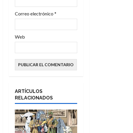
a
Correo electrónico
*
s
Web
ARTÍCULOS
RELACIONADOS