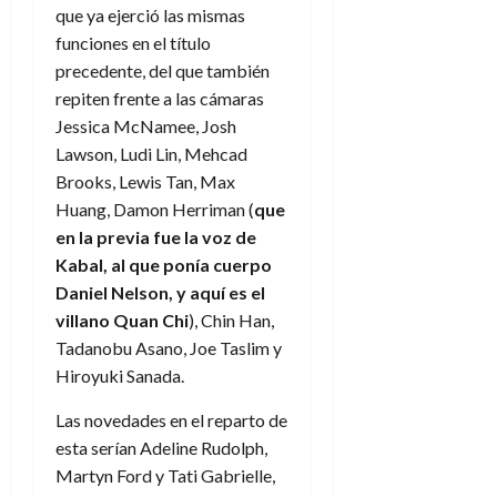
a
d
d
de
que ya ejerció las mismas
:
0
l
n
b
e
e
julio
e
funciones en el título
i
a
i
l
l
de
l
p
precedente, del que también
l
l
a
2026
a
o
s
d
i
repiten frente a las cámaras
l
W
0
r
i
e
d
í
W
Jessica McNamee, Josh
i
s
l
a
n
E
Lawson, Ludi Lin, Mehcad
g
y
M
d
e
Brooks, Lewis Tan, Max
e
s
u
c
a
6
Huang, Damon Herriman (
que
n
u
n
o
de
y
en la previa fue la voz de
p
d
m
agosto
3
e
u
Kabal, al que ponía cuerpo
i
o
de
de
l
n
a
Daniel Nelson, y aquí es el
2026
c
agosto
d
t
l
de
o
villano Quan Chi
), Chin Han,
0
e
o
2026
n
Tadanobu Asano, Joe Taslim y
s
d
t
20
Hiroyuki Sanada.
0
t
e
r
de
i
n
julio
a
Las novedades en el reparto de
n
o
de
c
esta serían Adeline Rudolph,
o
r
2026
u
Martyn Ford y Tati Gabrielle,
d
e
l
0