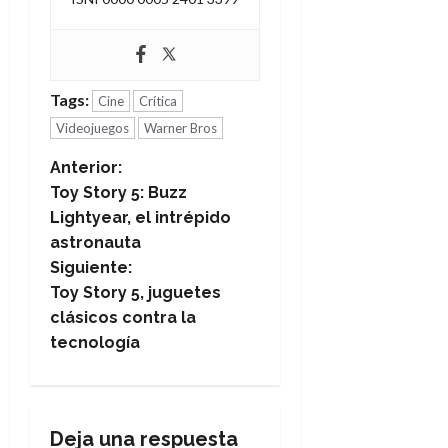
Tags:
Cine
Crítica
Videojuegos
Warner Bros
N
Anterior:
Toy Story 5: Buzz
a
Lightyear, el intrépido
astronauta
v
Siguiente:
e
Toy Story 5, juguetes
clásicos contra la
g
tecnología
a
c
Deja una respuesta