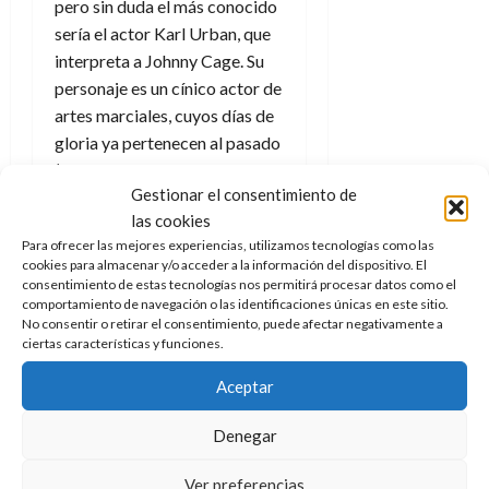
pero sin duda el más conocido
e
t
t
A
sería el actor Karl Urban, que
o
u
p
r
interpreta a Johnny Cage. Su
r
o
n
a
personaje es un cínico actor de
c
o
artes marciales, cuyos días de
a
9
gloria ya pertenecen al pasado
l
8
de
(
algo que queda claro nada
i
de
julio
Gestionar el consentimiento de
más aparece en pantalla
),
p
julio
de
las cookies
s
que es incorporado por el Dios
de
2026
2026
Para ofrecer las mejores experiencias, utilizamos tecnologías como las
i
del Trueno Raiden y Sonya
0
cookies para almacenar y/o acceder a la información del dispositivo. El
s
Blade para un combate contra
0
consentimiento de estas tecnologías nos permitirá procesar datos como el
comportamiento de navegación o las identificaciones únicas en este sitio.
los guerreros del Mundo
7
No consentir o retirar el consentimiento, puede afectar negativamente a
Exterior.
ciertas características y funciones.
de
julio
Los expertos tanto en
Aceptar
de
videojuegos en general como
2026
en esta saga en particular
Denegar
0
probablemente disfrutarán
Ver preferencias
con las múltiples referencias a