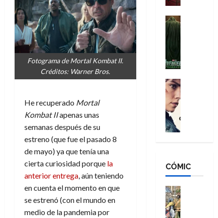
a
d
s
o
n
e
H
Cine
s
:
r
Cómic
o
d
Misceláne
B
-
m
e
V
r
M
b
l
e
a
Fotograma de Mortal Kombat II.
a
r
h
n
n
Créditos: Warner Bros.
n
e
é
g
d
:
Cine
s
r
a
Crítica
N
B
E
o
d
C
He recuperado
Mortal
e
r
x
e
o
l
w
Kombat II
apenas unas
a
t
q
r
e
D
n
semanas después de su
r
u
e
a
a
d
a
e
estreno (que fue el pasado 8
s
n
y
N
o
n
de mayo) ya que tenía una
:
e
,
e
r
u
cierta curiosidad porque
la
D
CÓMIC
r
m
w
d
n
anterior entrega
, aún teniendo
o
:
e
D
i
c
o
en cuenta el momento en que
R
j
a
Cine
n
a
m
e
Cómic
se estrenó (con el mundo en
o
y
a
m
s
Literatura
s
r
,
medio de la pandemia por
r
u