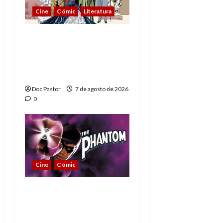
Cine
Cómic
Literatura
A mí me gusta La Liga
de los Hombres
Extraordinarios (parte
1)
Doc Pastor
7 de agosto de 2026
0
Cine
Cómic
The Phantom, 90 años
del héroe que nunca
muere