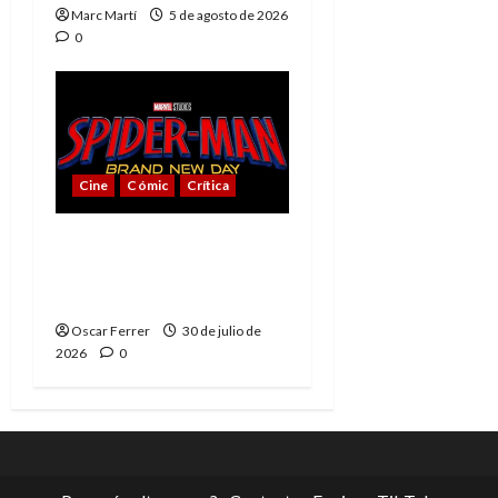
Marc Martí
5 de agosto de 2026
0
Cine
Cómic
Crítica
Spider-Man: Brand New
Day, mejor de lo
esperado
Oscar Ferrer
30 de julio de
2026
0