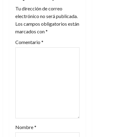
i
Tu dirección de correo
electrónico no será publicada.
ó
Los campos obligatorios están
n
marcados con
*
Comentario
*
d
e
e
n
t
r
a
Nombre
*
d