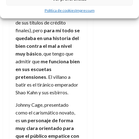
los mismos (incluido el muy
Política de cookies
Impressum
marchoso
Techno Syndrome
de sus títulos de crédito
finales), pero
para mí todo se
quedaba en una historia del
bien contra el mal a nivel
muy básico
, que tengo que
admitir que
me funciona bien
en sus escuetas
pretensiones
. El villano a
batir es el tiránico emperador
Shao Kahn y sus esbirros.
Johnny Cage, presentado
como el carismático novato,
es
un personaje de forma
muy clara orientado para
que el público empatice con