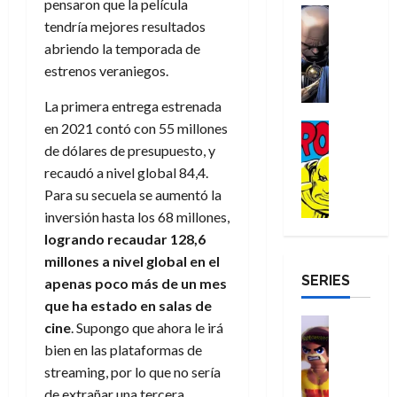
a
pensaron que la película
d
d
H
Cómic
s
d
e
v
tendría mejores resultados
e
Reseña
e
o
d
e
p
e
r
E
abriendo la temporada de
l
m
e
j
e
n
-
l
estrenos veraniegos.
D
b
l
a
t
t
M
V
o
r
h
d
i
u
a
La primera entrega estrenada
i
c
e
é
e
d
r
n
g
en 2021 contó con 55 millones
Cómic
t
s
r
e
a
a
:
i
Reseña
o
E
de dólares de presupuesto, y
o
m
p
D
B
l
r
x
e
o
e
recaudó a nivel global 84,4.
29
o
r
a
M
t
q
c
r
Para su secuela se aumentó la
de
c
a
n
u
r
u
i
o
julio
inversión hasta los 68 millones,
t
n
t
e
a
e
o
f
de
logrando recaudar 128,6
o
d
e
r
o
n
n
u
2026
r
millones a nivel global en el
N
y
t
r
u
a
n
SERIES
D
0
e
l
apenas poco más de un mes
e
d
n
r
c
r
w
a
,
que ha estado en salas de
i
c
i
o
D
s
Juguetes
e
n
a
cine
. Supongo que ahora le irá
o
27
o
a
j
Análisis
l
a
m
n
de
bien en las plataformas de
Series
m
y
o
m
r
u
julio
a
streaming, por lo que no sería
H
,
,
y
e
i
de
e
l
de extrañar una tercera
u