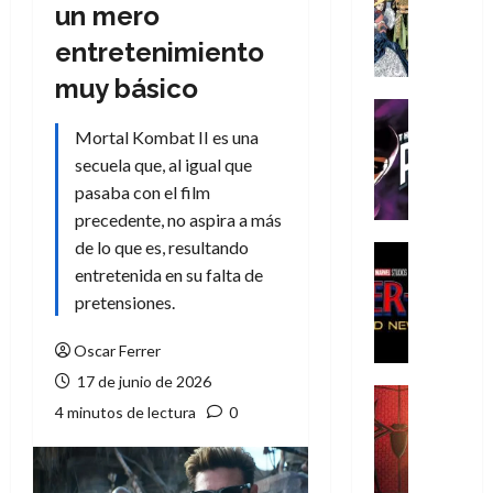
Literatura
un mero
A
entretenimiento
m
í
muy básico
m
Cine
e
Cómic
Mortal Kombat II es una
g
T
secuela que, al igual que
u
h
pasaba con el film
s
e
precedente, no aspira a más
t
P
de lo que es, resultando
a
h
Cine
L
a
Cómic
entretenida en su falta de
Crítica
a
n
pretensiones.
S
L
t
p
i
o
Oscar Ferrer
i
g
m
17 de junio de 2026
d
a
,
Cine
4 minutos de lectura
0
e
Crítica
d
9
r
S
e
0
-
p
l
a
M
i
o
ñ