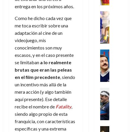
e
m
a
2026
j
o
r
l
entrega en los próximos años.
l
e
s
o
s
e
23
0
k
e
j
o
Juguetes
r
(
de
Como he dicho cada vez que
H
x
Análisis
o
c
v
p
julio
5
o
Series
me toca escribir sobre una
p
r
u
i
a
de
de
P
g
e
d
adaptación al cine de un
l
l
2026
r
agosto
l
a
r
e
t
videojuego, mis
l
t
de
a
0
n
i
l
a
2026
a
e
conocimientos son muy
y
e
m
o
Series
s
n
1
escasos, y en el caso presente
0
m
n
Cine
e
e
d
o
)
se limitaban
a lo realmente
o
Misceláne
P
n
s
e
d
C
brutas que eran las peleas
b
l
t
p
l
e
7
u
i
a
en el film precedente
, siendo
o
e
a
M
de
a
l
y
q
un incentivo más allá de la
r
c
a
agosto
n
y
m
Crítica
u
a
i
mera acción (y algo también
de
r
d
W
Series
o
e
d
e
2026
v
aquí presente). Ese detalle
o
T
W
b
a
o
n
e
recibe el nombre de
Fatality
,
l
0
e
E
i
n
c
l
siendo algo propio de esta
a
d
R
l
t
i
30
c
franquicia, con características
L
a
:
i
a
de
31
u
a
w
específicas y una extrema
u
Análisis
c
julio
f
de