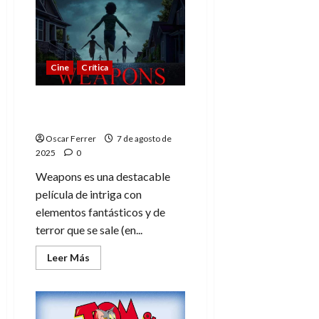
Expediente
Warren:
El
último
rito,
marcando
el
Cine
Crítica
cierre
Weapons, una misteriosa
desaparición múltiple
Oscar Ferrer
7 de agosto de
2025
0
Weapons es una destacable
película de intriga con
elementos fantásticos y de
terror que se sale (en...
Leer
Leer Más
más
acerca
de
Weapons,
una
misteriosa