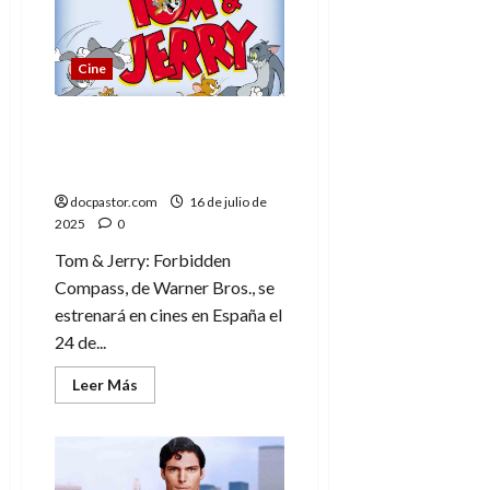
desaparición
múltiple
Cine
Tom y Jerry celebran 85
años con un viaje en el
tiempo
docpastor.com
16 de julio de
2025
0
Tom & Jerry: Forbidden
Compass, de Warner Bros., se
estrenará en cines en España el
24 de...
Leer
Leer Más
más
acerca
de
Tom
y
Jerry