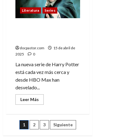
más
esperanza
Literatura
Series
HBO Max revela parte del
elenco de su serie de
Harry Potter
docpastor.com
15 de abril de
2025
0
La nueva serie de Harry Potter
está cada vez más cerca y
desde HBO Max han
desvelado...
Leer
Leer Más
más
acerca
de
HBO
Max
Paginación
1
2
3
Siguiente
revela
parte
del
elenco