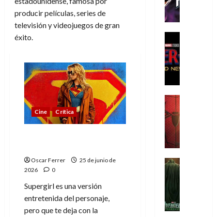
estadounidense, famosa por
h
producir películas, series de
e
P
televisión y videojuegos de gran
h
Cine
éxito.
a
Cómic
Crítica
n
S
t
p
o
i
m
d
,
Cine
e
Crítica
9
Cine
Crítica
r
S
0
-
p
a
Supergirl, entretiene
M
i
ñ
pero se esperaba más
a
d
o
n
e
Oscar Ferrer
25 de junio de
Cine
s
2026
0
:
r
Cómic
d
Misceláne
B
-
e
Supergirl es una versión
V
r
M
l
entretenida del personaje,
e
a
a
h
pero que te deja con la
n
n
n
é