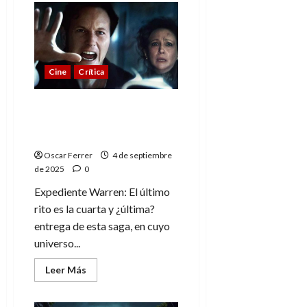
Tom
y
0
Jerry:
Aventura
en
el
tiempo,
Cine
Crítica
una
increíble
celebración
del
Expediente Warren: El
dúo
último rito, marcando el
cierre
Oscar Ferrer
4 de septiembre
de 2025
0
Expediente Warren: El último
rito es la cuarta y ¿última?
entrega de esta saga, en cuyo
universo...
Leer
Leer Más
más
acerca
de