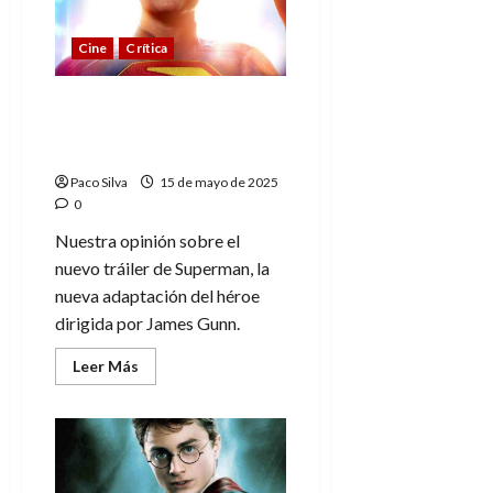
sobre
Christopher
Reeve
Cine
Crítica
Superman: nuevo tráiler
para generar más
esperanza
Paco Silva
15 de mayo de 2025
0
Nuestra opinión sobre el
nuevo tráiler de Superman, la
nueva adaptación del héroe
dirigida por James Gunn.
Leer
Leer Más
más
acerca
de
Superman:
nuevo
tráiler
para
generar