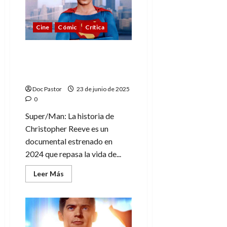
celebran
85
años
con
Cine
Cómic
Crítica
un
viaje
en
el
Super/Man, el emotivo
tiempo
documental sobre
Christopher Reeve
Doc Pastor
23 de junio de 2025
0
Super/Man: La historia de
Christopher Reeve es un
documental estrenado en
2024 que repasa la vida de...
Leer
Leer Más
más
acerca
de
Super/Man,
el
emotivo
documental