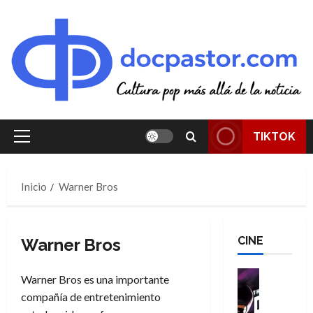
Saltar
al
contenido
TIKTOK
Menú
principal
Inicio
Warner Bros
CINE
Warner Bros
Cine
Warner Bros es una importante
Cómic
compañía de entretenimiento
T