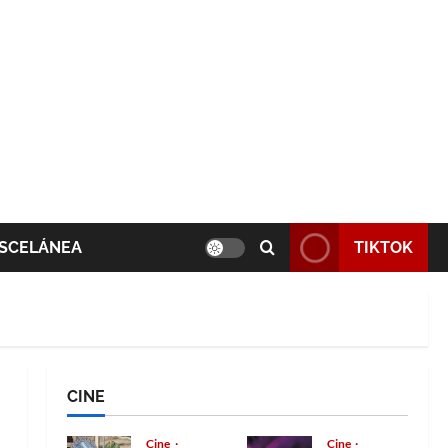
SCELÁNEA
TIKTOK
CINE
Cine
Cine