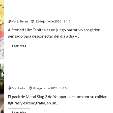
un
mero
A Storied Life: Tabitha, un juego que aprovecha
entretenimiento
muy
poco la Switch 2
básico
Marta Beren
12 de junio de 2026
0
A Storied Life: Tabitha es un juego narrativo acogedor
pensado para desconectar del día a día y...
Leer
Leer Más
más
acerca
de
A
Storied
Life:
Tabitha,
un
Metal Slug 3 de Yolopark: análisis de un set
juego
que
sobresaliente
aprovecha
poco
Doc Pastor
8 de junio de 2026
0
la
Switch
El pack de Metal Slug 3 de Yolopark destaca por su calidad,
2
figuras y escenografía, en un...
Leer
Leer Más