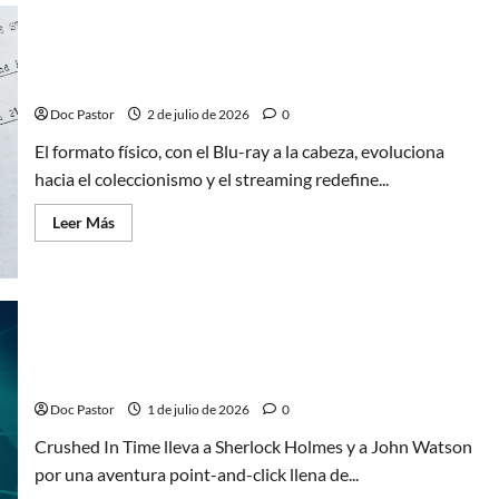
In
Time:
metalenguaje
y
¿Adiós al Blu-ray? ¿Llega el fin del formato físico? Sí
un
Sherlock
y no
Holmes
cartoon
Doc Pastor
2 de julio de 2026
0
El formato físico, con el Blu-ray a la cabeza, evoluciona
hacia el coleccionismo y el streaming redefine...
Leer
Leer Más
más
acerca
de
¿Adiós
al
Blu-
ray?
¿Llega
Crushed In Time: un Sherlock Holmes con ingenio y
el
fin
diversión
del
formato
Doc Pastor
1 de julio de 2026
0
físico?
Sí
Crushed In Time lleva a Sherlock Holmes y a John Watson
y
no
por una aventura point-and-click llena de...