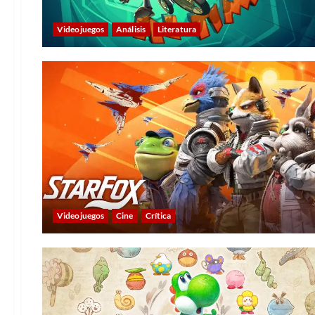
Videojuegos
Análisis
Literatura
Videojuegos
Cine
Crítica