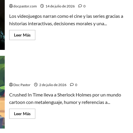
pura
aventura
docpastor.com
14 de julio de 2026
0
Los videojuegos narran como el cine y las series gracias a
historias interactivas, decisiones morales y una...
Leer
Leer Más
más
acerca
de
Cuando
jugar
también
significa
mirar:
Crushed In Time: metalenguaje y un Sherlock
los
videojuegos
Holmes cartoon
como
series
Doc Pastor
2 de julio de 2026
0
interactivas
Crushed In Time lleva a Sherlock Holmes por un mundo
cartoon con metalenguaje, humor y referencias a...
Leer
Leer Más
más
acerca
de
Crushed