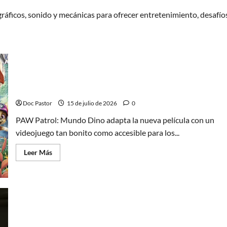
áficos, sonido y mecánicas para ofrecer entretenimiento, desafío
PAW Patrol: Mundo Dino convierte jugar en pura
aventura
Doc Pastor
15 de julio de 2026
0
PAW Patrol: Mundo Dino adapta la nueva película con un
videojuego tan bonito como accesible para los...
Leer
Leer Más
más
acerca
de
PAW
Patrol:
Mundo
Dino
convierte
Cuando jugar también significa mirar: los
jugar
en
videojuegos como series interactivas