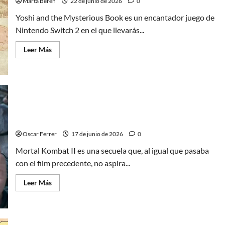
Marta Beren
22 de junio de 2026
0
Yoshi and the Mysterious Book es un encantador juego de
Nintendo Switch 2 en el que llevarás...
Leer
Leer Más
más
acerca
de
Yoshi
and
the
Mysterious
Book,
Mortal Kombat II, un mero entretenimiento muy
un
juego
básico
de
Switch
Oscar Ferrer
17 de junio de 2026
0
2
para
Mortal Kombat II es una secuela que, al igual que pasaba
todos
los
con el film precedente, no aspira...
públicos
Leer
Leer Más
más
acerca
de
Mortal
Kombat
II,