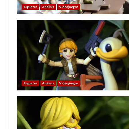
Juguetes
Análisis
Videojuegos
Juguetes
Análisis
Videojuegos