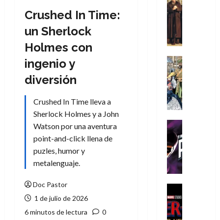
Cómic
Crushed In Time:
Literatura
A
un Sherlock
m
Holmes con
í
m
Cine
ingenio y
e
Cómic
diversión
g
Literatura
A
u
m
s
Crushed In Time lleva a
í
t
Sherlock Holmes y a John
m
a
Cine
Watson por una aventura
e
L
Cómic
point-and-click llena de
g
T
a
puzles, humor y
u
h
L
metalenguaje.
s
e
i
t
P
g
Doc Pastor
a
h
a
Cine
L
a
Cómic
d
1 de julio de 2026
Crítica
a
n
e
6 minutos de lectura
0
S
L
t
l