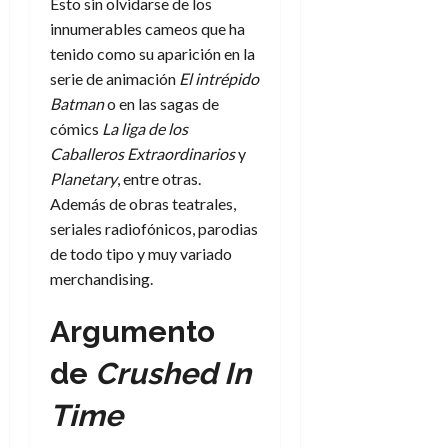
Esto sin olvidarse de los
d
e
l
0
innumerables cameos que ha
e
t
t
A
tenido como su aparición en la
o
u
p
r
serie de animación
El intrépido
r
o
n
Batman
o en las sagas de
a
c
o
cómics
La liga de los
a
9
Caballeros Extraordinarios
y
l
8
de
Planetary
, entre otras.
i
de
julio
Además de obras teatrales,
p
julio
de
seriales radiofónicos, parodias
s
de
2026
2026
i
de todo tipo y muy variado
0
s
merchandising.
0
7
Argumento
de
julio
de
Crushed In
de
2026
Time
0