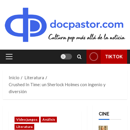
Saltar
al
contenido
TIKTOK
Menú
principal
Inicio
Literatura
Crushed In Time: un Sherlock Holmes con ingenio y
diversión
CINE
Videojuegos
Análisis
Literatura
Cine