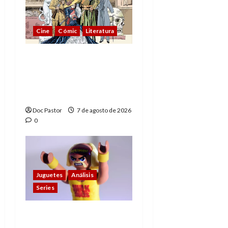
Cine
Cómic
Literatura
A mí me gusta La Liga
de los Hombres
Extraordinarios (parte
1)
Doc Pastor
7 de agosto de 2026
0
Juguetes
Análisis
Series
Hulk Hogan en
Playmobil: un