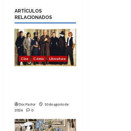
ARTÍCULOS
RELACIONADOS
Cine
Cómic
Literatura
A mí me gusta La Liga
de los Hombres
Extraordinarios (parte
2)
Doc Pastor
10 de agosto de
2026
0