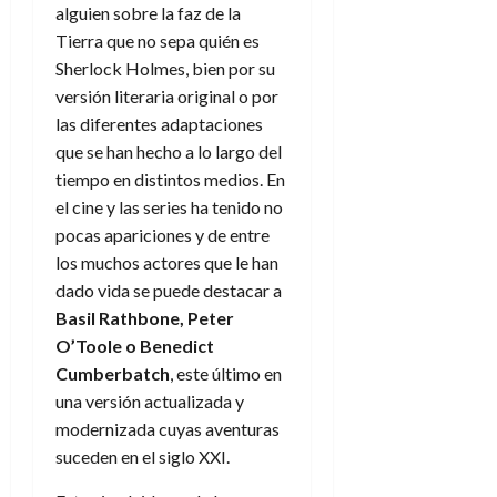
f
m
s
a
l
alguien sobre la faz de la
)
a
i
a
d
d
Tierra que no sepa quién es
:
l
n
b
e
e
30
e
Sherlock Holmes, bien por su
i
a
i
l
l
de
l
p
versión literaria original o por
l
l
a
a
julio
o
s
d
las diferentes adaptaciones
i
l
W
de
r
i
e
d
í
que se han hecho a lo largo del
2026
W
i
s
l
a
n
E
tiempo en distintos medios. En
0
g
y
M
d
e
el cine y las series ha tenido no
e
s
u
c
a
6
pocas apariciones y de entre
n
u
n
o
de
los muchos actores que le han
y
p
d
m
agosto
3
e
u
dado vida se puede destacar a
i
o
de
de
l
n
Basil Rathbone, Peter
a
2026
c
agosto
d
t
l
de
o
O’Toole o Benedict
0
e
o
2026
n
Cumberbatch
, este último en
s
d
t
20
una versión actualizada y
0
t
e
r
de
modernizada cuyas aventuras
i
n
julio
a
suceden en el siglo XXI.
n
o
de
c
o
r
2026
u