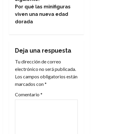
e
Por qué las minifiguras
viven una nueva edad
g
dorada
a
c
Deja una respuesta
i
Tu dirección de correo
electrónico no será publicada.
ó
Los campos obligatorios están
n
marcados con
*
Comentario
*
d
e
e