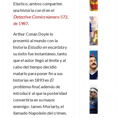
N
y
t
r
u
a
i
Elástico, ambos comparten
u
0
e
l
e
d
n
r
o
una historia con él en el
l
w
a
,
i
c
s
Detective Comics
número 572,
k
D
s
Juguetes
e
n
a
(
27
H
de 1987
.
a
j
Análisis
l
a
m
p
de
o
Series
y
o
m
r
u
a
julio
Arthur Conan Doyle lo
P
g
,
y
e
i
de
e
r
l
a
presentó al mundo con la
m
a
2026
j
o
r
t
a
n
e
s
historia
Estudio en escarlata
y
o
s
e
e
0
y
e
j
o
Series
su éxito fue instantáneo, tanto
r
(
2
m
n
Cine
o
c
v
p
que el autor llegó al límite y al
)
5
o
Misceláne
P
r
u
i
a
de
cabo del tiempo decidió
C
b
l
d
l
l
r
agosto
10
matarlo para poner fin a sus
u
i
a
e
t
l
t
de
de
a
historias en 1893 en
El
l
y
l
a
2026
a
e
agosto
n
y
problema final
, además de
m
o
Crítica
s
n
1
de
0
d
W
Series
o
e
introducir al que la posteridad
d
2026
o
)
o
T
W
b
s
e
convertiría en su mayor
d
l
0
e
E
i
p
l
e
enemigo: James Moriarty, el
7
a
d
R
l
e
a
M
de
llamado Napoleón del crimen.
c
L
a
:
r
c
a
agosto