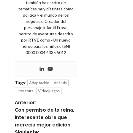
también ha escrito de
temáticas muy distintas como
política y el mundo de los
negocios. Creador del
personaje infantil Frost,
perrito de aventuras descrito
por RTVE como «Un nuevo
héroe para los niños». ISNI
0000 0004 4335 5012
Tags:
Adaptación
Análisis
Literatura
Videojuegos
N
Anterior:
Con permiso de la reina,
a
interesante obra que
merecía mejor edición
v
Siguiente: