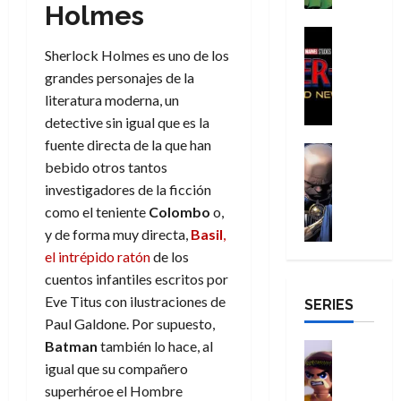
o
30
de
Holmes
r
g
m
s
s
m
de
agosto
a
a
,
t
H
Cine
julio
p
de
g
Cómic
d
9
a
o
Sherlock Holmes es uno de los
de
2026
l
Crítica
e
e
0
l
m
2026
grandes personajes de la
e
S
0
d
l
a
g
b
j
literatura moderna, un
0
p
i
o
ñ
i
r
a
detective sin igual que es la
i
a
s
o
a
e
a
fuente directa de la que han
d
d
H
Cómic
s
d
s
v
e
bebido otros tantos
Reseña
e
o
d
e
E
e
r
E
investigadores de la ficción
l
m
e
j
x
n
-
l
D
b
l
como el teniente
Colombo
o,
a
t
t
M
V
o
r
h
d
r
y de forma muy directa,
Basil
,
u
a
i
c
e
é
e
a
r
el intrépido ratón
de los
n
g
t
s
r
e
o
a
cuentos infantiles escritos por
:
i
o
E
o
m
r
Eve Titus con ilustraciones de
B
SERIES
l
r
x
e
o
d
29
r
Paul Galdone. Por supuesto,
a
M
t
q
c
i
de
a
n
Batman
también lo hace, al
u
r
Juguetes
u
i
n
julio
n
t
Análisis
e
a
igual que su compañero
e
o
a
de
d
Series
e
r
o
n
n
r
superhéroe el Hombre
2026
H