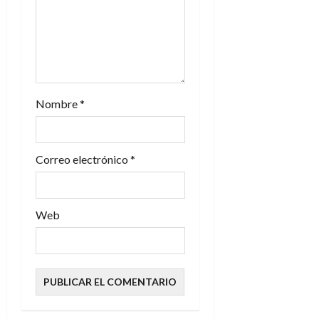
n
t
r
a
Nombre
*
d
a
Correo electrónico
*
s
Web