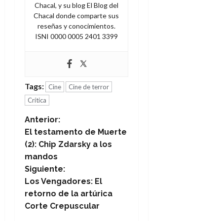
Chacal, y su blog El Blog del
Chacal donde comparte sus
reseñas y conocimientos.
ISNI 0000 0005 2401 3399
Tags:
Cine
Cine de terror
Crítica
N
Anterior:
El testamento de Muerte
a
(2): Chip Zdarsky a los
mandos
v
Siguiente:
e
Los Vengadores: El
retorno de la artúrica
g
Corte Crepuscular