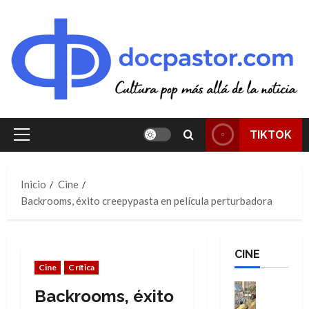
Saltar
al
contenido
TIKTOK
Menú
principal
Inicio
Cine
Backrooms, éxito creepypasta en película perturbadora
CINE
Cine
Crítica
Cine
Backrooms, éxito
Cómic