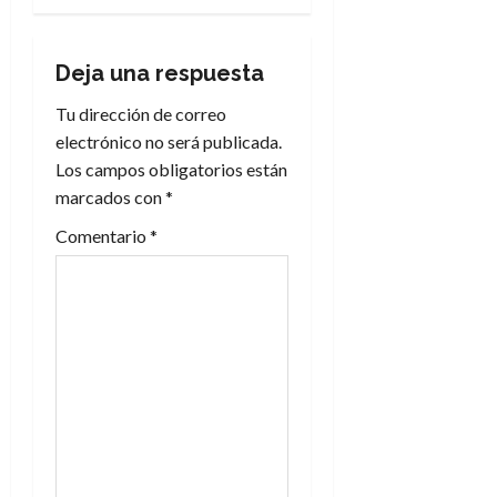
a
c
Deja una respuesta
i
Tu dirección de correo
electrónico no será publicada.
ó
Los campos obligatorios están
n
marcados con
*
Comentario
*
d
e
e
n
t
r