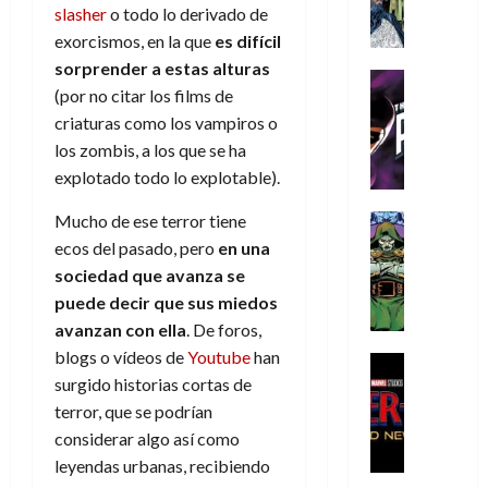
A
d
c
d
m
i
e
slasher
o todo lo derivado de
m
a
a
e
a
o
r
exorcismos, en la que
es difícil
í
y
t
l
d
s
e
sorprender a estas alturas
m
o
e
o
Cine
u
(
(por no citar los films de
e
c
v
Cómic
e
r
p
5
g
T
criaturas como los vampiros o
u
e
s
a
a
de
u
h
a
r
los zombis, a los que se ha
p
r
r
agosto
s
e
n
t
e
e
explotado todo lo explotable).
t
de
t
P
d
i
r
s
2026
e
a
h
o
c
Mucho de ese terror tiene
Cómic
a
u
1
0
L
a
Reseña
l
a
d
ecos del pasado, pero
en una
n
)
L
a
n
a
l
o
a
sociedad que avanza se
a
L
t
n
,
c
puede decir que sus miedos
7
t
i
o
o
f
o
30
de
avanzan con ella
. De foros,
r
g
m
s
ó
m
de
agosto
blogs o vídeos de
Youtube
han
a
a
,
t
Cine
r
julio
p
de
g
Cómic
surgido historias cortas de
d
9
a
m
de
2026
l
Crítica
e
e
0
l
terror, que se podrían
2026
u
e
S
0
d
l
a
g
l
considerar algo así como
j
0
p
i
o
ñ
i
a
a
leyendas urbanas, recibiendo
i
a
s
o
a
r