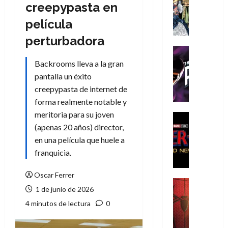
Literatura
creepypasta en
A
película
m
í
perturbadora
m
Cine
e
Cómic
Backrooms lleva a la gran
g
T
pantalla un éxito
u
h
creepypasta de internet de
s
e
forma realmente notable y
t
P
meritoria para su joven
a
h
Cine
L
a
Cómic
(apenas 20 años) director,
Crítica
a
n
en una película que huele a
S
L
t
franquicia.
p
i
o
i
g
m
Oscar Ferrer
d
a
,
Cine
1 de junio de 2026
e
Crítica
d
9
r
S
4 minutos de lectura
0
e
0
-
p
l
a
M
i
o
ñ