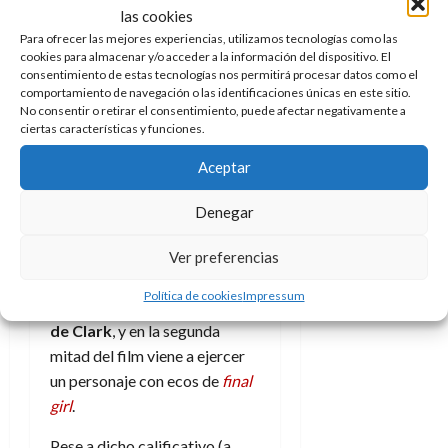
Aparte del citado Chiwetel
las cookies
Ejiofor como el protagonista
Para ofrecer las mejores experiencias, utilizamos tecnologías como las
Clark (esforzado vendedor de
cookies para almacenar y/o acceder a la información del dispositivo. El
consentimiento de estas tecnologías nos permitirá procesar datos como el
una tienda de muebles que no
comportamiento de navegación o las identificaciones únicas en este sitio.
rinde lo suficiente, que llegó a
No consentir o retirar el consentimiento, puede afectar negativamente a
ciertas características y funciones.
tener opciones de arquitecto,
pero al que un divorcio y
Aceptar
problemas con el alcohol han
vuelto una persona resentida y
Denegar
amargada), el otro personaje
principal está encarnado por
Ver preferencias
la actriz noruega Renate
Política de cookies
Impressum
Reinsve. Ella es la terapeuta
de Clark
, y en la segunda
mitad del film viene a ejercer
un personaje con ecos de
final
girl
.
Pese a dicho calificativo (a