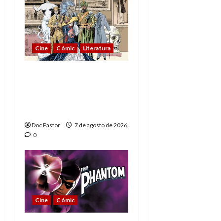
Cine
Cómic
Literatura
A mí me gusta La Liga
de los Hombres
Extraordinarios (parte
1)
Doc Pastor
7 de agosto de 2026
0
Cine
Cómic