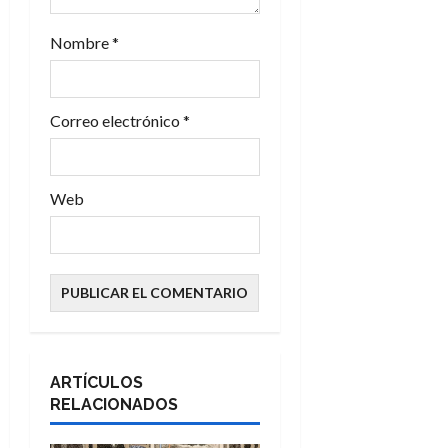
a
Nombre
*
d
a
Correo electrónico
*
s
Web
ARTÍCULOS
RELACIONADOS