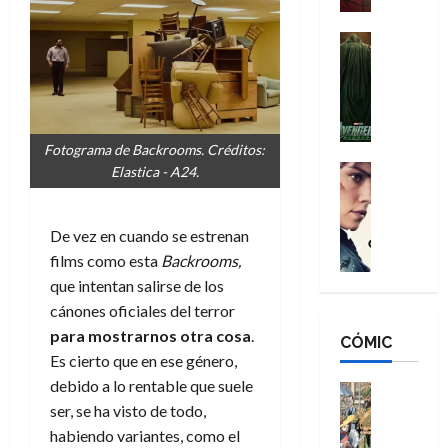
a
d
s
o
n
e
H
Cine
s
:
r
Cómic
o
d
Misceláne
B
-
m
e
V
r
M
b
l
e
a
a
r
h
n
n
n
Fotograma de Backrooms. Créditos:
e
é
g
d
:
Cine
Elastica - A24.
s
r
a
Crítica
N
B
E
o
d
C
e
r
x
e
o
l
w
De vez en cuando se estrenan
a
t
q
r
e
D
n
films como esta
Backrooms,
r
u
e
a
a
d
a
e
que intentan salirse de los
s
n
y
N
o
n
cánones oficiales del terror
:
e
,
e
r
u
para mostrarnos otra cosa
.
D
CÓMIC
r
m
w
d
n
Es cierto que en ese género,
o
:
e
D
i
c
o
debido a lo rentable que suele
R
j
a
Cine
n
a
m
e
Cómic
ser, se ha visto de todo,
o
y
a
m
s
Literatura
s
r
,
habiendo variantes, como el
r
u