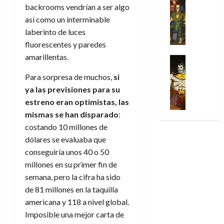
l
s
Cómic
:
n
backrooms vendrían a ser algo
de
i
i
julio
Series
t
s
p
h
2026
p
c
así como un interminable
de
X
u
o
r
o
ó
c
2026
laberinto de luces
0
-
r
:
i
m
a
i
fluorescentes y paredes
M
0
a
e
m
e
l
ó
e
amarillentas.
p
l
e
Series
n
D
n
n
Análisis
o
o
r
a
o
d
Para sorpresa de muchos,
si
’
Cómic
p
p
a
j
c
e
X
ya las previsiones para su
9
c
t
s
e
t
M
-
7
estreno eran optimistas, las
o
i
i
a
o
a
M
(
n
m
mismas se han disparado
:
m
u
r
r
e
2
q
i
p
n
costando 10 millones de
E
v
n
×
u
s
r
a
x
dólares se evaluaba que
e
’
4
i
m
e
l
t
l
conseguiría unos 40 o 50
9
)
s
o
s
e
r
millones en su primer fin de
7
:
t
y
i
y
a
30
(
semana, pero la cifra ha sido
A
ó
l
o
e
ñ
de
2
p
de 81 millones en la taquilla
l
a
n
n
o
julio
×
o
a
americana y 118 a nivel global.
a
e
d
de
3
c
f
m
s
Imposible una mejor carta de
a
2026
29
)
a
i