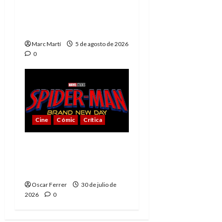
The Phantom, 90 años
del héroe que nunca
muere
Marc Martí
5 de agosto de 2026
0
Cine
Cómic
Crítica
Spider-Man: Brand New
Day, mejor de lo
esperado
Oscar Ferrer
30 de julio de
2026
0