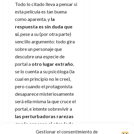
e
t
Todo lo citado lleva a pensar si
t
A
o
u
esta película es tan buena
p
r
r
como aparenta, y
la
o
n
a
respuesta es sin duda que
c
o
sí
, pese a su (por otra parte)
a
9
sencillo argumento: todo gira
l
8
de
i
sobre un personaje que
de
julio
p
julio
descubre una especie de
de
s
de
2026
portal a
otro lugar extraño
,
2026
i
se lo cuenta a su psicóloga (la
0
s
0
cual en principio no le cree),
pero cuando el protagonista
7
desaparece misteriosamente
de
julio
será ella misma la que cruce el
de
portal, e intente sobrevivir a
2026
las perturbadoras rarezas
0
que le esperan al otro lado
.
Gestionar el consentimiento de