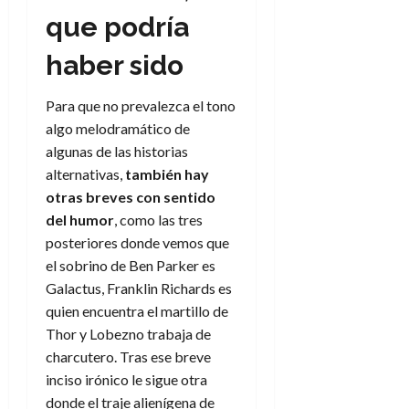
f
m
s
r
a
)
a
que podría
i
a
d
d
:
l
n
b
e
e
27
e
i
haber sido
a
i
l
l
de
l
p
l
l
a
a
julio
o
s
d
i
l
de
W
Para que no prevalezca el tono
r
i
e
2026
d
í
W
algo melodramático de
i
s
l
a
n
E
algunas de las historias
0
g
y
M
d
e
alternativas,
también hay
e
s
u
c
a
6
n
otras breves con sentido
u
n
o
de
y
p
del humor
, como las tres
d
m
agosto
3
e
u
i
posteriores donde vemos que
o
de
de
l
n
a
2026
c
agosto
el sobrino de Ben Parker es
d
t
l
de
o
Galactus, Franklin Richards es
0
e
o
2026
n
quien encuentra el martillo de
s
d
t
20
0
Thor y Lobezno trabaja de
t
e
r
de
charcutero. Tras ese breve
i
n
julio
a
n
o
inciso irónico le sigue otra
de
c
o
r
2026
donde el traje alienígena de
u