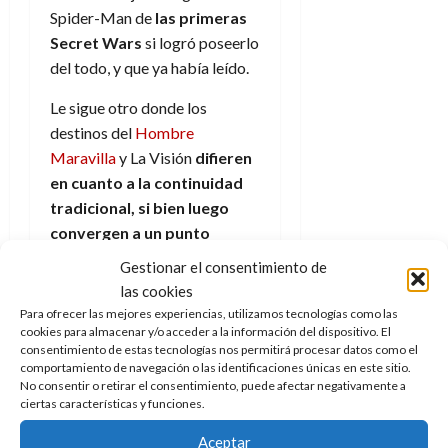
d
e
l
Spider-Man de
las primeras
0
e
t
t
Secret Wars
si logró poseerlo
A
o
u
del todo, y que ya había leído.
p
r
r
o
n
a
Le sigue otro donde los
c
o
destinos del
Hombre
a
9
Maravilla
y La Visión
difieren
l
8
de
en cuanto a la continuidad
i
de
julio
p
tradicional, si bien luego
julio
de
s
de
convergen a un punto
2026
2026
i
similar
. El humor lo pone una
0
Gestionar el consentimiento de
s
viñeta con Hulk como monitor
0
las cookies
de instituto en lugar de
Para ofrecer las mejores experiencias, utilizamos tecnologías como las
7
mafioso, mientras que en el
cookies para almacenar y/o acceder a la información del dispositivo. El
de
consentimiento de estas tecnologías nos permitirá procesar datos como el
sexto número de la serie se
julio
comportamiento de navegación o las identificaciones únicas en este sitio.
de
evalúa que hubiera pasado si
No consentir o retirar el consentimiento, puede afectar negativamente a
2026
ciertas características y funciones.
los X-Men hubieran perdido
Inferno
(un evento reciente en
0
Aceptar