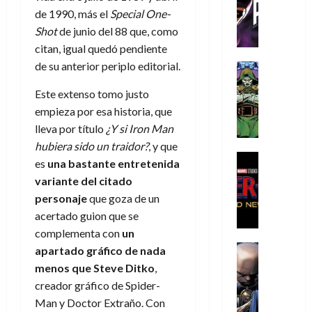
C
T
u
e
s
a
de
de 1990, más el
Special One-
h
h
a
r
p
r
agosto
Shot
de junio del 88 que, como
r
e
n
t
e
e
de
citan, igual quedó pendiente
i
P
d
i
r
s
2026
s
h
de su anterior periplo editorial.
o
c
Cómic
a
u
0
t
a
Reseña
l
a
d
n
Este extenso tomo justo
L
o
n
a
l
o
a
a
empieza por esa historia, que
p
t
n
,
c
t
h
o
o
f
lleva por título
¿Y si Iron Man
o
30
r
e
m
s
ó
hubiera sido un traidor?
, y que
m
de
a
r
,
t
Cine
r
julio
p
es
una bastante entretenida
g
Cómic
N
9
a
m
de
l
variante del citado
Crítica
e
o
0
l
2026
u
e
personaje
que goza de un
S
d
l
a
g
l
j
0
p
acertado guion que se
i
a
ñ
i
a
a
i
a
complementa con
un
n
o
a
r
a
d
d
Cómic
,
s
d
apartado gráfico de nada
e
v
e
Reseña
e
u
d
e
p
menos que Steve Ditko
,
e
r
E
l
n
e
j
e
n
creador gráfico de Spider-
-
l
D
a
l
a
t
t
Man y Doctor Extraño. Con
M
V
o
e
h
d