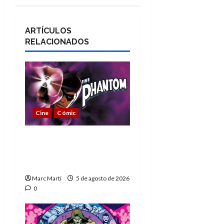
ARTÍCULOS
RELACIONADOS
Cine
Cómic
The Phantom, 90 años
del héroe que nunca
muere
Marc Martí
5 de agosto de 2026
0