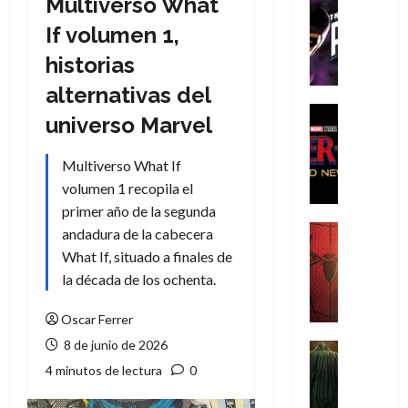
Multiverso What
Cómic
T
If volumen 1,
h
historias
e
P
alternativas del
h
Cine
universo Marvel
a
Cómic
Crítica
n
Multiverso What If
S
t
p
volumen 1 recopila el
o
i
m
primer año de la segunda
d
,
Cine
andadura de la cabecera
e
Crítica
9
What If, situado a finales de
r
S
0
la década de los ochenta.
-
p
a
M
i
ñ
Oscar Ferrer
a
d
o
8 de junio de 2026
n
e
Cine
s
:
r
Cómic
d
4 minutos de lectura
0
Misceláne
B
-
e
V
r
M