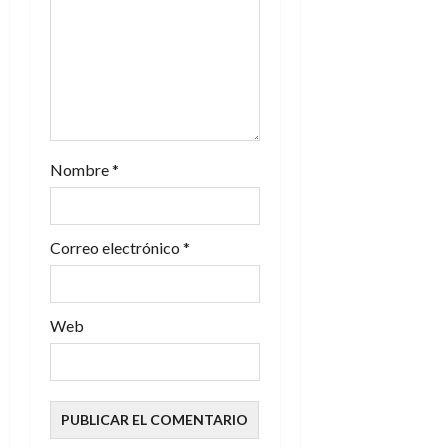
n
t
r
a
Nombre
*
d
a
Correo electrónico
*
s
Web