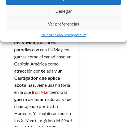
aquellas fechas), si bien el
mayor protagonismo lo tiene
Denegar
el Doctor Extraño.
Ver preferencias
Tras ver como
Lobezno fue
Política de cookies
Impressum
miembro de SHIELD y no de
los X-Men
, y las breves
parodias con una tía May con
garras como el canadiense, un
Capitán América como
atracción congelada y
un
Castigador que aplica
azotainas
, viene una historia
en la que
Iron Man
perdió la
guerra de las armaduras, y fue
chantajeado por Justin
Hammer. Y si hubieran muerto
los X-Men (surgidos del
Giant