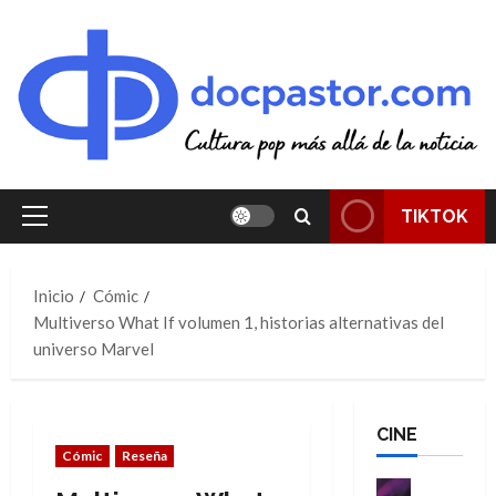
Saltar
al
contenido
TIKTOK
Menú
principal
Inicio
Cómic
Multiverso What If volumen 1, historias alternativas del
universo Marvel
CINE
Cómic
Reseña
Cine