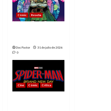
Cómic
Reseña
La tragedia del Doctor
Muerte, el mejor
villano de Marvel
Doc Pastor
31 de julio de 2026
0
Cine
Cómic
Crítica
Spider-Man: Brand New
Day, mejor de lo
esperado