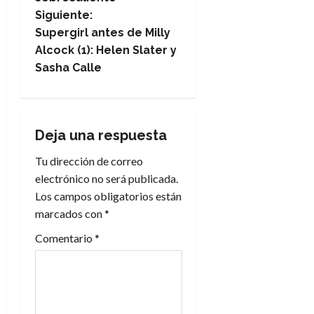
v
Siguiente:
e
Supergirl antes de Milly
Alcock (1): Helen Slater y
g
Sasha Calle
a
c
Deja una respuesta
i
Tu dirección de correo
electrónico no será publicada.
ó
Los campos obligatorios están
n
marcados con
*
Comentario
*
d
e
e