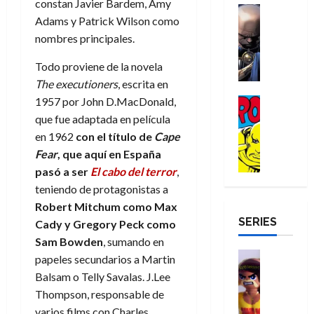
a
constan Javier Bardem, Amy
d
d
H
Cómic
s
d
e
v
Adams y Patrick Wilson como
e
Reseña
e
o
d
e
p
e
r
E
nombres principales.
l
m
e
j
e
n
-
l
D
b
l
a
t
t
Todo proviene de la novela
M
V
o
r
h
d
i
u
a
The executioners
, escrita en
i
c
e
é
e
d
r
n
g
1957 por John D.MacDonald,
Cómic
t
s
r
e
a
a
:
i
Reseña
o
E
que fue adaptada en película
o
m
p
D
B
l
r
x
e
o
e
en 1962
con el título de
Cape
29
o
r
a
M
t
q
c
r
Fear
, que aquí en España
de
c
a
n
u
r
u
i
o
julio
pasó a ser
El cabo del terror
,
t
n
t
e
a
e
o
f
de
teniendo de protagonistas a
o
d
e
r
o
n
n
u
2026
r
Robert Mitchum como Max
N
y
t
r
u
a
n
SERIES
D
0
e
l
Cady y Gregory Peck como
e
d
n
r
c
r
w
a
,
Sam Bowden
, sumando en
i
c
i
o
D
s
Juguetes
e
n
a
papeles secundarios a Martin
o
27
o
a
j
Análisis
l
a
m
n
de
Balsam o Telly Savalas. J.Lee
Series
m
y
o
m
r
u
julio
a
Thompson, responsable de
H
,
,
y
e
i
de
e
l
varios films con Charles
u