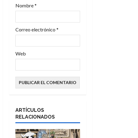
a
Nombre
*
d
a
Correo electrónico
*
s
Web
ARTÍCULOS
RELACIONADOS