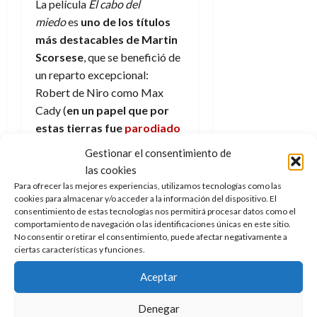
La película
El cabo del
e
t
t
A
miedo
es
uno de los títulos
o
u
p
r
más destacables de Martin
r
o
n
a
Scorsese
, que se benefició de
c
o
un reparto excepcional:
a
9
Robert de Niro como Max
l
8
de
Cady (
en un papel que por
i
de
julio
estas tierras fue
parodiado
p
julio
de
s
de forma simpática por el
de
2026
Gestionar el consentimiento de
2026
i
dúo
Cruz y Raya
), Nick Nolte
las cookies
0
s
como Sam Bowden, Jessica
0
Para ofrecer las mejores experiencias, utilizamos tecnologías como las
Lange como su esposa Leigh
cookies para almacenar y/o acceder a la información del dispositivo. El
7
consentimiento de estas tecnologías nos permitirá procesar datos como el
Bowden y una joven Juliette
comportamiento de navegación o las identificaciones únicas en este sitio.
de
Lewis como la hija de ambos
No consentir o retirar el consentimiento, puede afectar negativamente a
julio
ciertas características y funciones.
Danielle Bowden,
a la que
de
2026
Cady intentará pervertir
.
Aceptar
0
Si aún siendo un remake la
Denegar
película de 1991 logró ser una