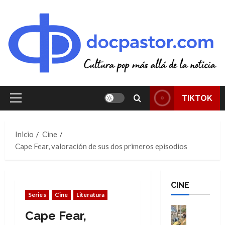
Saltar
al
contenido
TIKTOK
Menú
principal
Inicio
Cine
Cape Fear, valoración de sus dos primeros episodios
CINE
Series
Cine
Literatura
Cine
Cape Fear,
Cómic