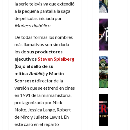
A
d
c
d
m
i
e
la serie televisiva que extendió
m
a
a
e
a
o
r
a la pequeña pantalla la saga
í
y
t
l
d
s
e
de películas iniciada por
m
o
e
o
Cine
u
(
Muñeco diabólico
.
e
c
v
Cómic
e
r
p
5
g
T
u
e
s
a
a
de
De todas formas los nombres
u
h
a
r
p
r
r
agosto
más llamativos son sin duda
s
e
n
t
e
e
t
de
t
los de
sus productores
P
d
i
r
s
2026
e
a
h
o
c
ejecutivos
Steven Spielberg
Cómic
a
u
1
0
L
a
Reseña
l
a
d
(bajo el sello de su
n
)
L
a
n
a
l
o
a
mítica
Amblin
) y Martin
a
L
t
n
,
c
Scorsese
(director de la
7
t
i
o
o
f
o
30
de
versión que se estrenó en cines
r
g
m
s
ó
m
de
agosto
en 1991 de la misma historia,
a
a
,
t
Cine
r
julio
p
de
g
Cómic
protagonizada por Nick
d
9
a
m
de
2026
l
Crítica
e
e
0
l
Nolte, Jessica Lange, Robert
2026
u
e
S
0
d
l
a
g
l
de Niro y Juliette Lewis). En
j
0
p
i
o
ñ
i
a
a
este caso en el reparto
i
a
s
o
a
r