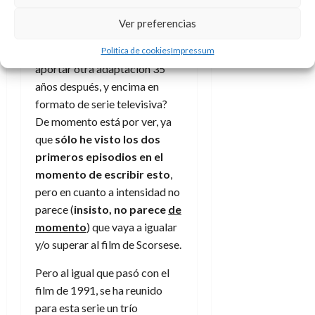
de esas nuevas versiones que
Ver preferencias
sí sabe mejorar aún más el
título original, ¿qué puede
Política de cookies
Impressum
aportar otra adaptación 35
años después, y encima en
formato de serie televisiva?
De momento está por ver, ya
que
sólo he visto los dos
primeros episodios en el
momento de escribir esto
,
pero en cuanto a intensidad no
parece (
insisto, no parece
de
momento
) que vaya a igualar
y/o superar al film de Scorsese.
Pero al igual que pasó con el
film de 1991, se ha reunido
para esta serie un trío