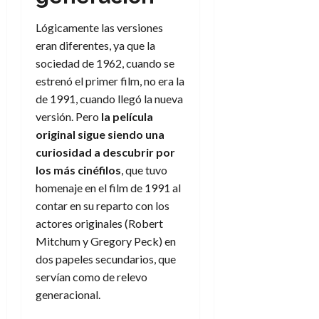
a
d
d
de
:
0
l
n
b
e
e
julio
e
Lógicamente las versiones
i
a
i
l
l
de
l
p
eran diferentes, ya que la
l
l
a
2026
a
o
s
d
i
sociedad de 1962, cuando se
l
W
0
r
i
e
d
í
W
estrenó el primer film, no era la
i
s
l
a
n
E
de 1991, cuando llegó la nueva
g
y
M
d
e
versión. Pero
la película
e
s
u
c
a
6
original sigue siendo una
n
u
n
o
de
y
curiosidad a descubrir por
p
d
m
agosto
3
e
u
los más cinéfilos
, que tuvo
i
o
de
de
l
n
a
homenaje en el film de 1991 al
2026
c
agosto
d
t
l
de
o
contar en su reparto con los
0
e
o
2026
n
actores originales (Robert
s
d
t
20
Mitchum y Gregory Peck) en
0
t
e
r
de
dos papeles secundarios, que
i
n
julio
a
servían como de relevo
n
o
de
c
o
r
generacional.
2026
u
d
e
l
0