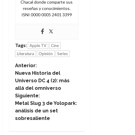
Chacal donde comparte sus
reseñas y conocimientos.
ISNI 0000 0005 2401 3399
Tags:
Apple TV
Cine
Literatura
Opinión
Series
N
Anterior:
Nueva Historia del
a
Universo DC 4 (2): más
allá del omniverso
v
Siguiente:
e
Metal Slug 3 de Yolopark:
análisis de un set
g
sobresaliente
a