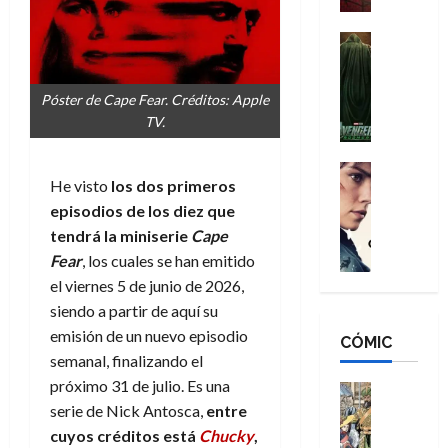
a
d
s
o
n
e
H
Cine
s
:
r
Cómic
o
d
Misceláne
B
-
m
e
V
Póster de Cape Fear. Créditos: Apple
r
M
b
l
e
TV.
a
a
r
h
n
n
n
e
é
g
d
:
Cine
s
r
He visto
los dos primeros
a
Crítica
N
B
E
o
d
C
episodios de los diez que
e
r
x
e
o
l
w
tendrá la miniserie
Cape
a
t
q
r
e
D
n
Fear
, los cuales se han emitido
r
u
e
a
a
d
a
e
el viernes 5 de junio de 2026,
s
n
y
N
o
n
siendo a partir de aquí su
:
e
,
e
r
u
emisión de un nuevo episodio
D
CÓMIC
r
m
w
d
n
semanal, finalizando el
o
:
e
D
i
c
o
próximo 31 de julio. Es una
R
j
a
Cine
n
a
m
e
Cómic
serie de Nick Antosca,
entre
o
y
a
m
s
Literatura
s
r
,
cuyos créditos está
Chucky
,
r
u