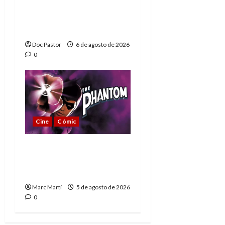
Playmobil: un
homenaje a una
leyenda de la WWE
Doc Pastor
6 de agosto de 2026
0
Cine
Cómic
The Phantom, 90 años
del héroe que nunca
muere
Marc Martí
5 de agosto de 2026
0