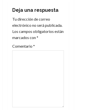
c
Deja una respuesta
i
Tu dirección de correo
electrónico no será publicada.
ó
Los campos obligatorios están
n
marcados con
*
Comentario
*
d
e
e
n
t
r