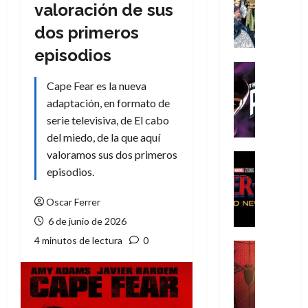
Literatura
valoración de sus
A
dos primeros
m
í
episodios
m
Cine
e
Cómic
Cape Fear es la nueva
g
T
adaptación, en formato de
u
h
serie televisiva, de El cabo
s
e
del miedo, de la que aquí
t
P
valoramos sus dos primeros
a
h
Cine
L
a
Cómic
episodios.
Crítica
a
n
S
L
t
Oscar Ferrer
p
i
o
6 de junio de 2026
i
g
m
4 minutos de lectura
0
d
a
,
Cine
e
Crítica
d
9
r
S
e
0
-
p
l
a
M
i
o
ñ