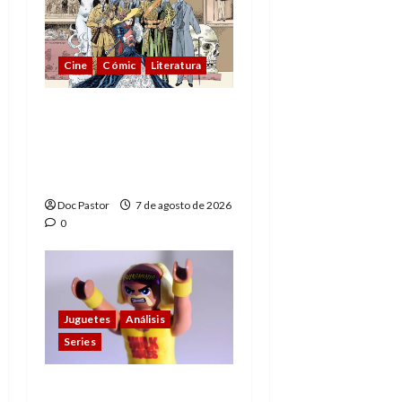
Cine
Cómic
Literatura
A mí me gusta La Liga
de los Hombres
Extraordinarios (parte
1)
Doc Pastor
7 de agosto de 2026
0
Juguetes
Análisis
Series
Hulk Hogan en