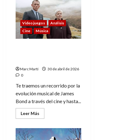
Life
is
Strange:
Una
historia
que
Videojuegos
Análisis
marcó
Cine
Música
una
generación
James Bond: 60 años de
música en el cine y el
videojuego
Marc Martí
30 de abril de 2026
0
Te traemos un recorrido por la
evolución musical de James
Bond a través del cine y hasta...
Leer
Leer Más
más
acerca
de
James
Bond:
60