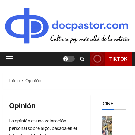
Saltar
al
contenido
TIKTOK
Menú
principal
Inicio
Opinión
CINE
Opinión
Cine
La opinión es una valoración
Cómic
personal sobre algo, basada en el
Literatura