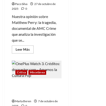
King
Paco Silva
y
27 de octubre de
Maurice
2025
0
Sendak
Nuestra opinión sobre
Matthew Perry: la tragedia,
documental de AMC Crime
que analiza la investigación
que se...
Leer
Leer Más
más
acerca
de
Matthew
Perry:
la
tragedia,
Crítica
Miscelánea
analizando
el
sonado
OnePlus Watch 3 43 mm,
caso
la era de los relojes
inteligentes
Marta Beren
7 de octubre de
2025
0