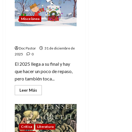
años
de
música
en
Miscelánea
el
cine
y
el
Nochevieja, año nuevo y
videojuego
reflexiones del 2025
Doc Pastor
31 de diciembre de
2025
0
El 2025 llega a su final y hay
que hacer un poco de repaso,
pero también toca...
Leer
Leer Más
más
acerca
de
Nochevieja,
año
nuevo
y
reflexiones
del
Crítica
Literatura
2025