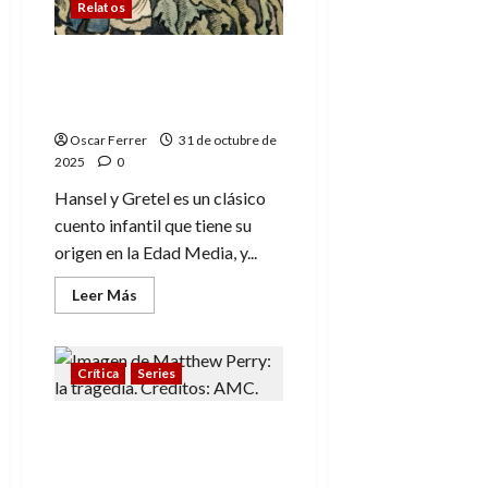
Relatos
Hansel y Gretel, ahora de
la mano de Stephen King
y Maurice Sendak
Oscar Ferrer
31 de octubre de
2025
0
Hansel y Gretel es un clásico
cuento infantil que tiene su
origen en la Edad Media, y...
Leer
Leer Más
más
acerca
de
Hansel
y
Crítica
Series
Gretel,
ahora
de
Matthew Perry: la
la
mano
tragedia, analizando el
de
sonado caso
Stephen