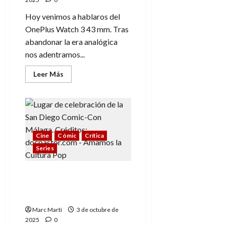
Hoy venimos a hablaros del
OnePlus Watch 3 43 mm. Tras
abandonar la era analógica
nos adentramos...
Leer
Leer Más
más
acerca
de
OnePlus
Watch
3
43
mm,
Cine
Cómic
Crítica
la
era
Series
de
los
relojes
inteligentes
San Diego Comic-Con
Málaga: Luces y sombras
de su 1ª edición
Marc Martí
3 de octubre de
2025
0