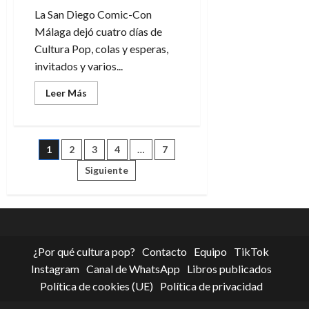
La San Diego Comic-Con
Málaga dejó cuatro días de
Cultura Pop, colas y esperas,
invitados y varios...
Leer
Leer Más
más
acerca
de
San
Diego
Paginación
1
2
3
4
…
7
Comic-
Con
Málaga:
Siguiente
de
Luces
y
sombras
entradas
de
su
1ª
edición
¿Por qué cultura pop?
Contacto
Equipo
TikTok
Instagram
Canal de WhatsApp
Libros publicados
Política de cookies (UE)
Política de privacidad