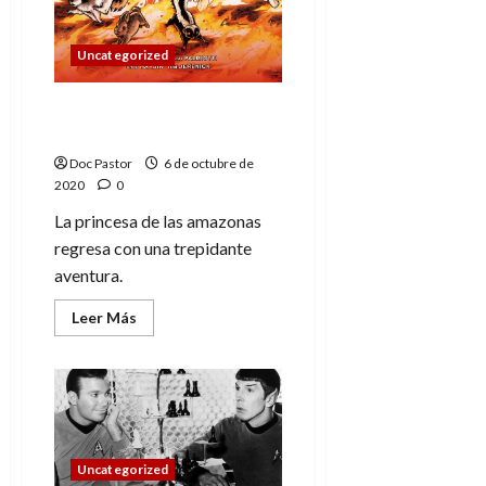
Uncategorized
Wonder Woman: vuelve
junto a mí
Doc Pastor
6 de octubre de
2020
0
La princesa de las amazonas
regresa con una trepidante
aventura.
Leer
Leer Más
más
acerca
de
Wonder
Woman:
vuelve
junto
a
mí
Uncategorized