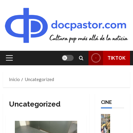
Saltar
al
contenido
TIKTOK
Menú
principal
Inicio
Uncategorized
CINE
Uncategorized
Cine
Cómic
Literatura