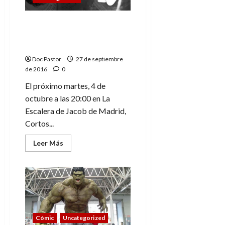
Cortos con Ñ cumple 7
años de vida, de amistad
y de pasión
Doc Pastor
27 de septiembre
de 2016
0
El próximo martes, 4 de
octubre a las 20:00 en La
Escalera de Jacob de Madrid,
Cortos...
Leer
Leer Más
más
acerca
de
Cortos
con
Ñ
cumple
7
años
de
Cómic
Uncategorized
vida,