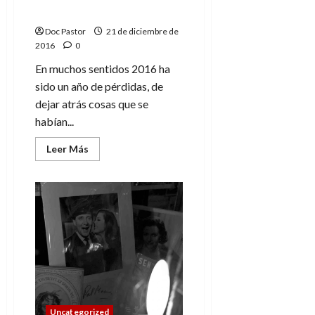
año de pérdidas
Doc Pastor
21 de diciembre de
2016
0
En muchos sentidos 2016 ha
sido un año de pérdidas, de
dejar atrás cosas que se
habían...
Leer
Leer Más
más
acerca
de
Reflexiones
de
2016.
Un
año
de
pérdidas
Uncategorized