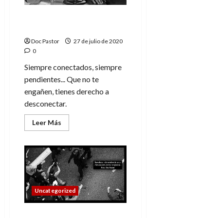
Tenemos derecho a la
desconexión
Doc Pastor
27 de julio de 2020
0
Siempre conectados, siempre
pendientes... Que no te
engañen, tienes derecho a
desconectar.
Leer
Leer Más
más
acerca
de
Tenemos
derecho
a
la
desconexión
Uncategorized
Barcelona y las llamas