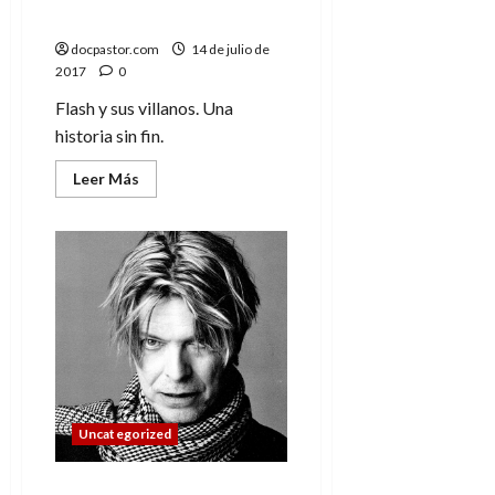
los villanos
docpastor.com
14 de julio de
2017
0
Flash y sus villanos. Una
historia sin fin.
Leer
Leer Más
más
acerca
de
Flash:
La
revolución
de
los
villanos
Uncategorized
Reflexiones de 2016. Un