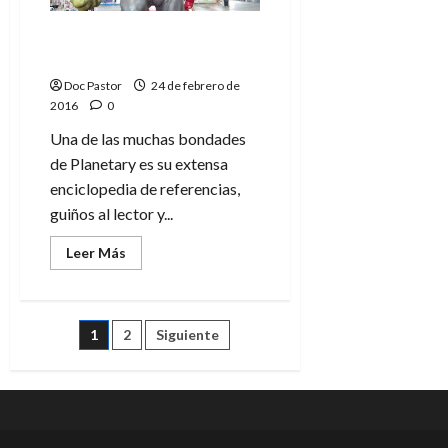
de
amistad
y
Especial Planetary.
de
Referencias (tomo tres)
pasión
Doc Pastor
24 de febrero de
2016
0
Una de las muchas bondades
de Planetary es su extensa
enciclopedia de referencias,
guiños al lector y...
Leer
Leer Más
más
acerca
de
Especial
Planetary.
Paginación
1
2
Siguiente
Referencias
(tomo
tres)
de
entradas