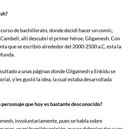
esh?
 curso de bachillerato, donde decidí hacer un comic,
Cambell, allí descubrí el primer héroe, Gilgamesh. Con
nta que se escribió alrededor del 2000-2500 a.C, esta la
ofunda.
resultado a unas páginas donde Gilgamesh y Enkidu se
ial, y les gustó la idea, la cual estaba desarrollada
n personaje que hoy es bastante desconocido?
mesh, involuntariamente, pues se habla sobre
 creo, en mi humilde opinión, que se deberían dar a ver,