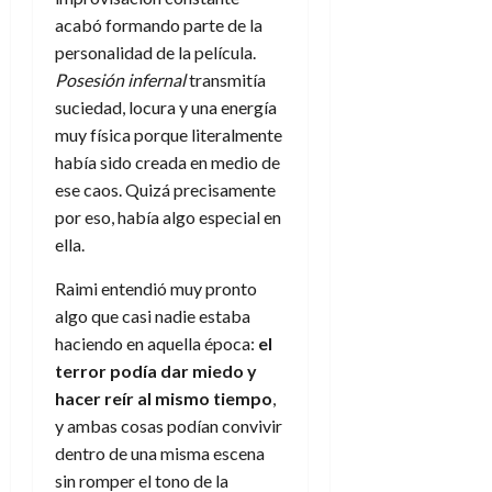
a
d
d
:
l
n
acabó formando parte de la
b
e
e
27
e
i
a
i
l
personalidad de la película.
l
de
l
p
l
l
a
a
julio
Posesión infernal
transmitía
o
s
d
i
l
de
W
suciedad, locura y una energía
r
i
e
2026
d
í
W
muy física porque literalmente
i
s
l
a
n
E
0
había sido creada en medio de
g
y
M
d
e
e
s
ese caos. Quizá precisamente
u
c
a
6
n
u
por eso, había algo especial en
n
o
de
y
p
d
m
ella.
agosto
3
e
u
i
o
de
de
l
n
Raimi entendió muy pronto
a
2026
c
agosto
d
t
l
de
o
algo que casi nadie estaba
0
e
o
2026
n
haciendo en aquella época:
el
s
d
t
20
terror podía dar miedo y
0
t
e
r
de
hacer reír al mismo tiempo
,
i
n
julio
a
y ambas cosas podían convivir
n
o
de
c
o
dentro de una misma escena
r
2026
u
d
e
sin romper el tono de la
l
0