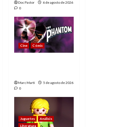
Doc Pastor
6 de agosto de 2026
0
Cine
Cómic
The Phantom, 90 años
del héroe que nunca
muere
Marc Martí
5 de agosto de 2026
0
Juguetes
Análisis
Literatura