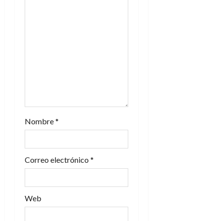
e
e
n
t
r
a
Nombre
*
d
a
Correo electrónico
*
s
Web