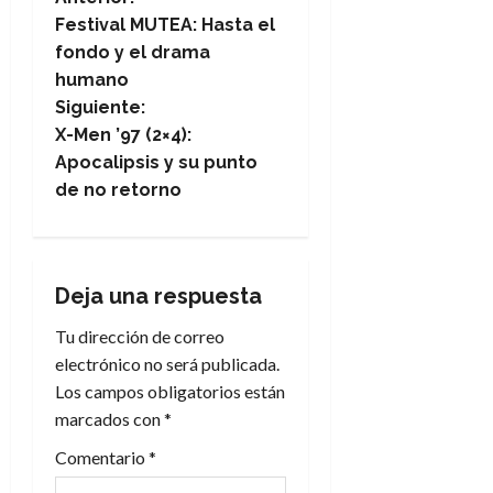
N
Festival MUTEA: Hasta el
a
fondo y el drama
humano
v
Siguiente:
e
X-Men ’97 (2×4):
Apocalipsis y su punto
g
de no retorno
a
c
Deja una respuesta
i
Tu dirección de correo
electrónico no será publicada.
ó
Los campos obligatorios están
n
marcados con
*
Comentario
*
d