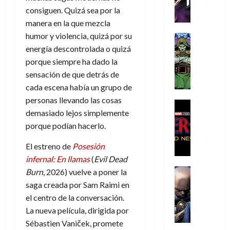
h
h
a
r
p
r
agosto
consiguen. Quizá sea por la
r
e
n
t
e
e
de
manera en la que mezcla
i
P
d
i
r
s
2026
humor y violencia, quizá por su
s
h
o
c
Cómic
a
u
0
t
a
Reseña
l
energía descontrolada o quizá
a
d
n
L
o
n
a
l
porque siempre ha dado la
o
a
a
p
t
n
,
c
sensación de que detrás de
t
h
o
o
f
o
30
cada escena había un grupo de
r
e
m
s
ó
m
de
personas llevando las cosas
a
r
,
t
Cine
r
julio
p
demasiado lejos simplemente
g
Cómic
N
9
a
m
de
l
Crítica
porque podían hacerlo.
e
o
0
l
2026
u
e
S
d
l
a
g
l
j
0
p
El estreno de
Posesión
i
a
ñ
i
a
a
i
infernal: En llamas
(
Evil Dead
a
n
o
a
r
a
d
d
Cómic
Burn
, 2026) vuelve a poner la
,
s
d
e
v
e
Reseña
e
u
d
e
p
saga creada por Sam Raimi en
e
r
E
l
n
e
j
e
el centro de la conversación.
n
-
l
D
a
l
a
t
t
La nueva película, dirigida por
M
V
o
e
h
d
i
u
Sébastien Vaniček, promete
a
i
c
s
é
e
d