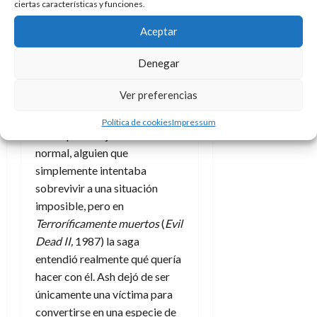
de estar completamente
ciertas características y funciones.
superado por todo lo que
Aceptar
ocurre a su alrededor. Sin
embargo, siempre sigue
Denegar
adelante, aunque sea a golpes,
gritos y pura desesperación.
Ver preferencias
En
Posesión infernal
todavía
Política de cookies
Impressum
era un personaje relativamente
normal, alguien que
simplemente intentaba
sobrevivir a una situación
imposible, pero en
Terroríficamente muertos
(
Evil
Dead II,
1987) la saga
entendió realmente qué quería
hacer con él. Ash dejó de ser
únicamente una víctima para
convertirse en una especie de