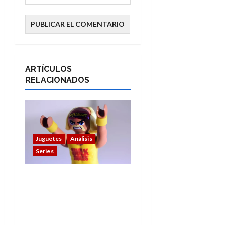
ARTÍCULOS
RELACIONADOS
Juguetes
Análisis
Series
Hulk Hogan en
Playmobil: un
homenaje a una
leyenda de la WWE