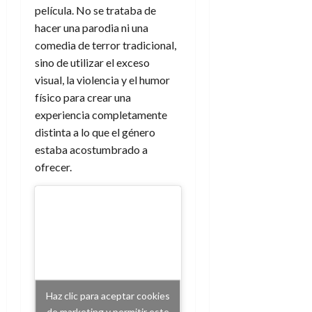
e
t
película. No se trataba de
t
A
o
u
hacer una parodia ni una
p
r
r
comedia de terror tradicional,
o
n
a
sino de utilizar el exceso
c
o
visual, la violencia y el humor
a
9
físico para crear una
l
8
de
i
experiencia completamente
de
julio
p
julio
distinta a lo que el género
de
s
de
2026
estaba acostumbrado a
2026
i
ofrecer.
0
s
0
7
de
julio
de
2026
0
Haz clic para aceptar cookies
de marketing y permitir este