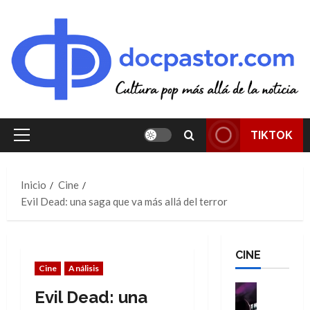
Saltar
al
contenido
TIKTOK
Menú
principal
Inicio
Cine
Evil Dead: una saga que va más allá del terror
CINE
Cine
Análisis
Cine
Evil Dead: una
Cómic