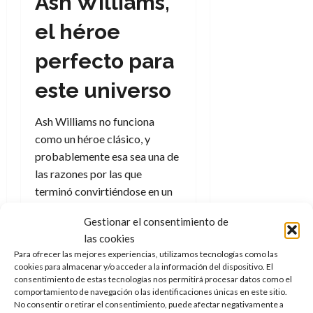
Ash Williams,
el héroe
perfecto para
este universo
Ash Williams no funciona
como un héroe clásico, y
probablemente esa sea una de
las razones por las que
terminó convirtiéndose en un
personaje tan importante
Gestionar el consentimiento de
dentro del cine de culto. No es
las cookies
especialmente inteligente, no
Para ofrecer las mejores experiencias, utilizamos tecnologías como las
parece preparado para
cookies para almacenar y/o acceder a la información del dispositivo. El
enfrentarse a nada y muchas
consentimiento de estas tecnologías nos permitirá procesar datos como el
comportamiento de navegación o las identificaciones únicas en este sitio.
veces transmite la sensación
No consentir o retirar el consentimiento, puede afectar negativamente a