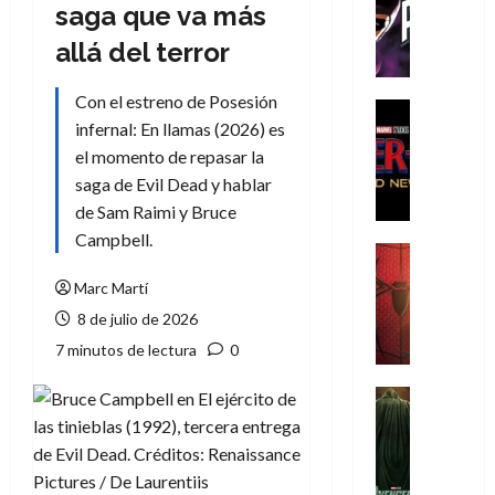
T
saga que va más
h
allá del terror
e
P
Con el estreno de Posesión
h
Cine
infernal: En llamas (2026) es
a
Cómic
Crítica
n
el momento de repasar la
S
t
saga de Evil Dead y hablar
p
o
de Sam Raimi y Bruce
i
m
Campbell.
d
,
Cine
e
Crítica
9
Marc Martí
r
S
0
8 de julio de 2026
-
p
a
M
i
ñ
7 minutos de lectura
0
a
d
o
n
e
Cine
s
:
r
Cómic
d
Misceláne
B
-
e
V
r
M
l
e
a
a