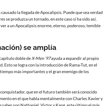
 causado la llegada de Apocalipsis. Puede que sea verdad
es se produzca un tornado, en este caso sí ha sido así.
 ver a un Apocalipsis enorme, eterno, poderoso, temible
mación) se amplía
 capítulo doble de
X-Men ’97
ayuda a expandir al propio
. Esto se logra con la introducción de Rama-Tut, en el
el tiempo más importantes y el gran enemigo de los
 conquistador, que en el futuro también será conocido
mento en el que habla mentalmente con Charles Xavier y
e saber son Nathaniel, Victor y Kang, este último el más