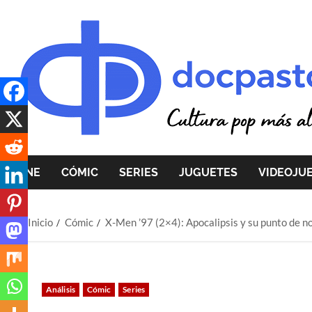
Saltar
al
contenido
CINE
CÓMIC
SERIES
JUGUETES
VIDEOJU
Inicio
Cómic
X-Men ’97 (2×4): Apocalipsis y su punto de n
Análisis
Cómic
Series