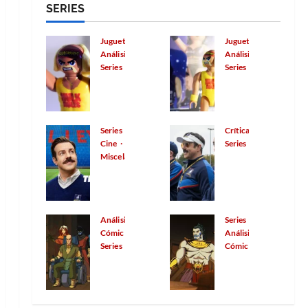
lo
SERIES
ocul
erim
no
de
de
esp
tas
ent
de
2026
agosto
erad
de
o
0
de
Mar
Juguetes
Juguetes
o
2026
la
que
vel
Análisis
Análisis
0
Series
Series
cien
anti
30
31
Hul
Play
cia
cipó
de
de
k
mob
ficci
al
julio
julio
Hog
il y
ón
de
Doc
de
an
WW
2026
de
tor
2026
Series
Crítica
0
en
E
0
Mar
Cine
Extr
Series
Play
Miscelánea
Raw
Ted
vel
año
Cua
mob
:
Lass
30
29
ndo
il:
prim
o: el
de
de
la
un
eras
opti
julio
julio
cult
hom
impr
mis
de
Análisis
de
Series
ura
enaj
esio
Cómic
mo
Análisis
2026
2026
pop
Series
Cómic
e a
0
nes
0
y la
X-
X-
con
una
de
ama
Men
Men
quis
leye
la
bilid
’97
’97
tó la
nda
líne
ad
(2×4
(2×3
final