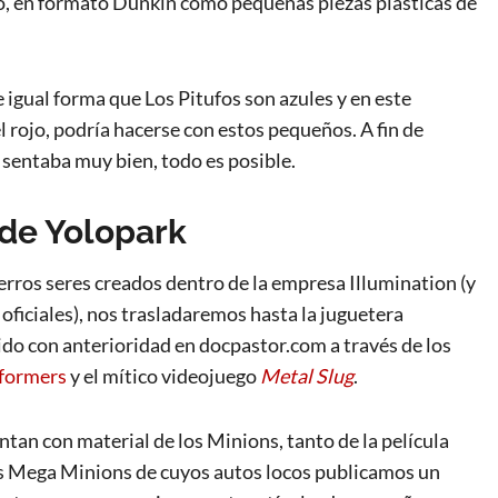
to, en formato Dunkin como pequeñas piezas plásticas de
 de igual forma que Los Pitufos son azules y en este
 rojo, podría hacerse con estos pequeños. A fin de
le sentaba muy bien, todo es posible.
 de Yolopark
erros seres creados dentro de la empresa Illumination (y
ficiales), nos trasladaremos hasta la juguetera
ido con anterioridad en docpastor.com a través de los
formers
y el mítico videojuego
Metal Slug
.
tan con material de los Minions, tanto de la película
los Mega Minions de cuyos autos locos publicamos un