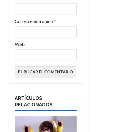
d
a
Correo electrónico
*
s
Web
ARTÍCULOS
RELACIONADOS