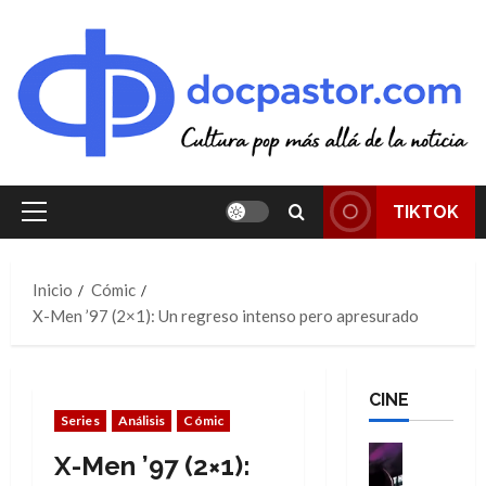
Saltar
al
contenido
TIKTOK
Menú
principal
Inicio
Cómic
X-Men ’97 (2×1): Un regreso intenso pero apresurado
CINE
Series
Análisis
Cómic
Cine
X-Men ’97 (2×1):
Cómic