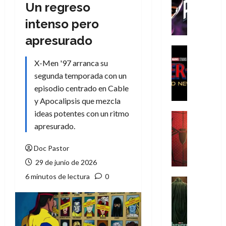
T
Un regreso
h
intenso pero
e
P
apresurado
h
Cine
a
Cómic
X-Men '97 arranca su
Crítica
n
segunda temporada con un
S
t
episodio centrado en Cable
p
o
y Apocalipsis que mezcla
i
m
d
ideas potentes con un ritmo
,
Cine
e
Crítica
apresurado.
9
r
S
0
-
p
Doc Pastor
a
M
i
ñ
29 de junio de 2026
a
d
o
6 minutos de lectura
0
n
e
Cine
s
:
r
Cómic
d
Misceláne
B
-
e
V
r
M
l
e
a
a