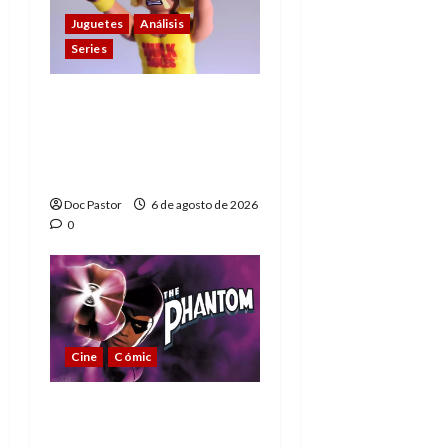
Juguetes
Análisis
Series
Hulk Hogan en
Playmobil: un
homenaje a una
leyenda de la WWE
Doc Pastor
6 de agosto de 2026
0
Cine
Cómic
The Phantom, 90 años
del héroe que nunca