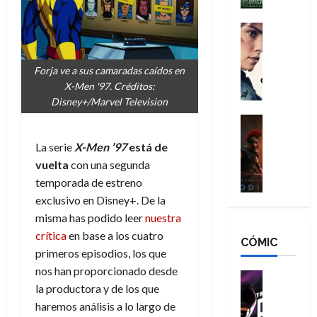
h
n
n
n
é
g
d
:
Cine
r
a
Crítica
N
B
o
d
C
e
r
e
Forja ve a sus camaradas caídos en
o
l
w
a
q
X-Men '97. Créditos:
r
e
D
n
u
Disney+/Marvel Television
e
a
a
d
e
s
n
y
Cine
N
n
:
e
Crítica
,
e
u
La serie
X-Men ’97
está de
L
D
r
m
w
n
a
vuelta
con una segunda
o
:
e
D
c
O
o
R
temporada de estreno
j
a
a
d
m
e
o
y
exclusivo en Disney+. De la
m
i
s
s
r
,
misma has podido leer
nuestra
u
s
d
c
d
m
e
crítica
en base a los cuatro
CÓMIC
e
a
a
e
a
r
primeros episodios, los que
a
y
t
l
d
e
nos han proporcionado desde
d
o
e
o
Cine
u
la productora y de los que
e
c
v
Cómic
e
r
5
C
T
u
e
haremos análisis a lo largo de
s
a
de