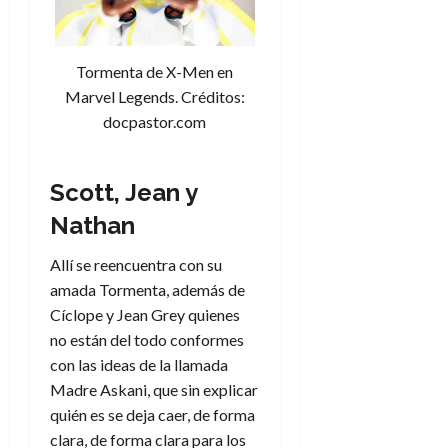
e
t
t
A
o
u
p
r
r
Tormenta de X-Men en
o
n
a
c
Marvel Legends. Créditos:
o
a
docpastor.com
9
l
8
de
i
de
julio
p
julio
Scott, Jean y
de
s
de
2026
Nathan
2026
i
0
s
0
Allí se reencuentra con su
amada Tormenta, además de
7
Cíclope y Jean Grey quienes
de
julio
no están del todo conformes
de
con las ideas de la llamada
2026
Madre Askani, que sin explicar
0
quién es se deja caer, de forma
clara, de forma clara para los