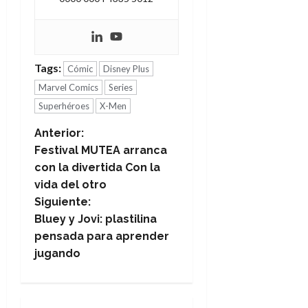
Tags:
Cómic
Disney Plus
Marvel Comics
Series
Superhéroes
X-Men
N
Anterior:
Festival MUTEA arranca
a
con la divertida Con la
vida del otro
v
Siguiente:
e
Bluey y Jovi: plastilina
pensada para aprender
g
jugando
a