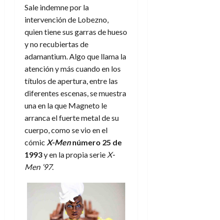
a
d
d
Sale indemne por la
:
l
n
b
e
e
27
e
i
intervención de Lobezno,
a
i
l
l
de
l
p
quien tiene sus garras de hueso
l
l
a
a
julio
o
s
d
i
l
y no recubiertas de
de
W
r
i
e
2026
d
í
W
adamantium. Algo que llama la
i
s
l
a
n
E
atención y más cuando en los
0
g
y
M
d
e
títulos de apertura, entre las
e
s
u
c
a
6
diferentes escenas, se muestra
n
u
n
o
de
y
una en la que Magneto le
p
d
m
agosto
3
e
u
arranca el fuerte metal de su
i
o
de
de
l
n
a
2026
c
cuerpo, como se vio en el
agosto
d
t
l
de
o
cómic
X-Men
número 25
de
0
e
o
2026
n
1993
y en la propia serie
X-
s
d
t
20
0
Men ’97
.
t
e
r
de
i
n
julio
a
n
o
de
c
o
r
2026
u
d
e
l
0