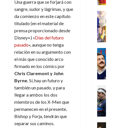
r
e
t
Una guerra que se forjará con
l
de
julio
o
l
0
i
l
a
2026
a
de
sangre, sudor y lágrimas, y que
o
k
m
o
Juguetes
s
2026
n
da comienzo en este capítulo
0
m
H
Análisis
e
e
d
o
titulado (en el material de
0
s
o
Series
n
s
e
d
P
prensa proporcionado desde
d
g
t
p
l
e
l
a
a
Disney+) «
Días del futuro
o
e
a
M
a
y
n
q
pasado
«, aunque no tenga
r
c
a
y
o
e
Series
u
a
i
relación en su argumento con
r
m
c
n
Cine
e
d
e
v
el más que conocido arco
o
Misceláne
u
P
a
o
n
e
firmado en los cómics por
C
b
a
l
n
c
l
Chris Claremont y John
u
i
n
a
t
i
30
a
l
Byrne.
Sí, hay un futuro y
d
y
i
a
de
31
n
y
o
m
también un pasado, y para
Crítica
c
julio
f
de
d
W
Series
l
o
llegar a ambos los dos
de
i
i
julio
o
T
W
a
b
2026
p
c
miembros de los X-Men que
de
l
e
E
n
i
ó
c
2026
permanecen en el presente,
0
a
d
R
o
l
a
i
Bishop y Forja, tendrán que
c
L
0
a
s
:
l
ó
separar sus caminos.
u
a
w
t
u
Análisis
D
n