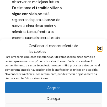
observar en ese lejano futuro.
En el mismo
el temible villano
sigue con vida
, se está
regenerando para alcanzar de
nuevo la cima de su poder y
mientras tanto, frente a su
enorme cuartel general, están
los cadáveres de decenas de
Gestionar el consentimiento de
mutantes muertos, cuerpos
las cookies
inertes sin que nadie les haya
Para ofrecer las mejores experiencias, utilizamos tecnologías como las
dado un entierro digno y, en el
cookies para almacenar y/o acceder a la información del dispositivo. El
consentimiento de estas tecnologías nos permitirá procesar datos como el
interior, otros tantos
comportamiento de navegación o las identificaciones únicas en este sitio.
encarcelados.
No consentir o retirar el consentimiento, puede afectar negativamente a
ciertas características y funciones.
No solo eso, a pesar de estar
Aceptar
en medio de un proceso de
regeneración no deja de
Denegar
contar con los servicios de sus
cuatro jinetes que, como se