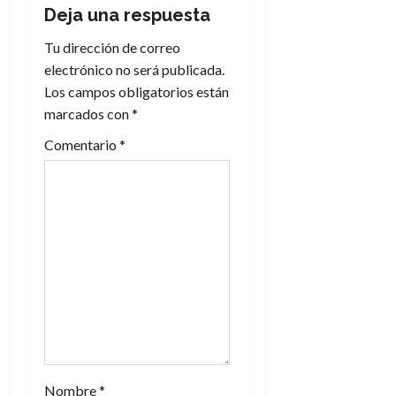
c
Deja una respuesta
i
Tu dirección de correo
electrónico no será publicada.
ó
Los campos obligatorios están
n
marcados con
*
Comentario
*
d
e
e
n
t
r
a
Nombre
*