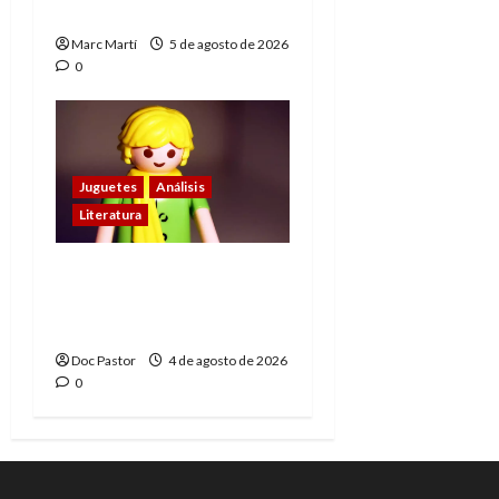
muere
Marc Martí
5 de agosto de 2026
0
Juguetes
Análisis
Literatura
El principito de
Playmobil conquista
con su sencillez
Doc Pastor
4 de agosto de 2026
0