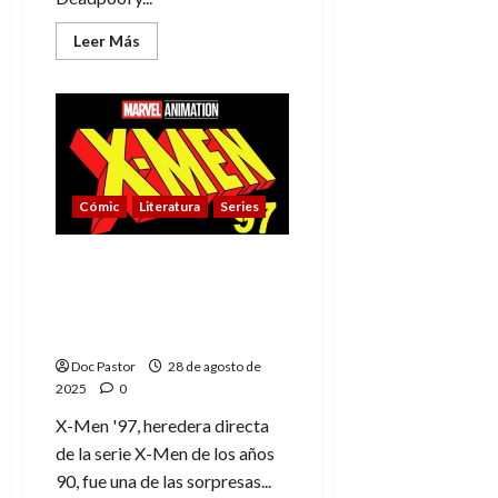
Leer
Leer Más
más
acerca
de
«Mi
Spiderman
favorito
es
el
de
Andrew
Cómic
Literatura
Series
Garfield»
–
Dany
Ramos,
X-Men ’97 regresa a final
el
de este 2025, a través de
Sapo
de
las figuras de acción de
Marvel
Studios
Hasbro
(1)
Doc Pastor
28 de agosto de
2025
0
X-Men '97, heredera directa
de la serie X-Men de los años
90, fue una de las sorpresas...