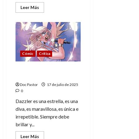
Leer
Leer Más
más
acerca
de
X-
Men
’97
regresa
a
final
de
Cómic
Crítica
este
2025,
a
través
El maravilloso canto
de
queer de Dazzler
las
figuras
Doc Pastor
17 de julio de 2025
de
acción
0
de
Hasbro
Dazzler es una estrella, es una
diva, es maravillosa, es única e
irrepetible. Siempre debe
brillar y...
Leer
Leer Más