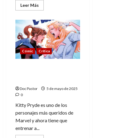
Leer
Leer Más
más
acerca
de
X-
Men:
El
regreso
de
los
Centinelas,
Cómic
Crítica
más
humanos
y
trágicos
Kitty Pryde lidera el
que
renacer de la Patrulla-X
nunca
en Marvel
Doc Pastor
5 de mayo de 2025
0
Kitty Pryde es uno de los
personajes más queridos de
Marvel y ahora tiene que
entrenar a...