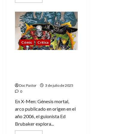
más
acerca
de
El
maravilloso
canto
queer
de
Dazzler
Cómic
Crítica
X-Men y su Génesis
mortal: Charles Xavier
tiene esqueletos en el
armario
Doc Pastor
3 de julio de 2025
0
En X-Men: Génesis mortal,
arco publicado en origen en el
año 2006, el guionista Ed
Brubaker explora...