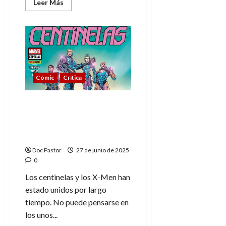
Leer
Leer Más
más
acerca
de
X-
Men
y
su
Génesis
mortal:
Charles
Cómic
Crítica
Xavier
tiene
esqueletos
en
X-Men: El regreso de los
el
Centinelas, más
armario
humanos y trágicos que
nunca
Doc Pastor
27 de junio de 2025
0
Los centinelas y los X-Men han
estado unidos por largo
tiempo. No puede pensarse en
los unos...