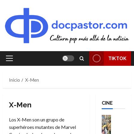
Saltar
al
contenido
TIKTOK
Menú
principal
Inicio
X-Men
CINE
X-Men
Cine
Los X-Men son un grupo de
Cómic
superhéroes mutantes de Marvel
Literatura