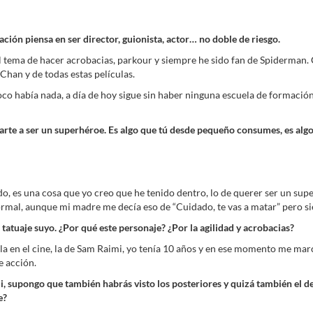
ón piensa en ser director, guionista, actor… no doble de riesgo.
 tema de hacer acrobacias, parkour y siempre he sido fan de Spiderman.
Chan y de todas estas películas.
había nada, a día de hoy sigue sin haber ninguna escuela de formación. 
rte a ser un superhéroe. Es algo que tú desde pequeño consumes, es algo 
 es una cosa que yo creo que he tenido dentro, lo de querer ser un sup
normal, aunque mi madre me decía eso de “Cuidado, te vas a matar” pero s
atuaje suyo. ¿Por qué este personaje? ¿Por la agilidad y acrobacias?
 en el cine, la de Sam Raimi, yo tenía 10 años y en ese momento me marcó.
e acción.
, supongo que también habrás visto los posteriores y quizá también el de
e?