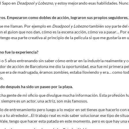
el Sapo en
Deadpool y Lobezno
, y estoy mejorando esas habilidades. Nunca
ros. Empezaron como dobles de acción, lograron sus propios seguidores,
 que me llaman. Por ejemplo en
Deadpool y Lobezno
también soy parte del 
n el guion que nos dan, cómo es la escena acción, cómo va a pasar… Por 
engo esa parte creativa al principio de la película sí que me gustaría en 
mo fue la experiencia?
4 o 5 años entrenando sin saber cómo entrar en la industria realmente y 
ador de acción de Barcelona me dio la oportunidad, esa fue mi primera pe
orque era de madrugada, éramos zombies, estaba lloviendo y era… como tod
o.
ido después ha sido un paseo por la playa.
cha gente de mi oficio que divulgue mucha información. Esta profesión h
, siempre es un actor, una actriz, son más famosos.
o de entrenamiento pero luego a lo mejor en set tienes que hacerlo con el
do a tu alrededor…El trabajo real es más saber solucionar ese tipo de sit
 “Vale, tengo que hacer esta patada en este momento, pero es que hay una