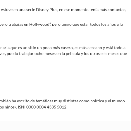
os, estuve en una serie Disney Plus, en ese momento tenía más contactos,
, pero trabajas en Hollywood”, pero tengo que estar todos los años a lo
Canaria que es un sitio un poco más casero, es más cercano y está todo a
ver, puedo trabajar ocho meses en la película y los otros seis meses que
mbién ha escrito de temáticas muy distintas como política y el mundo
 los niños». ISNI 0000 0004 4335 5012