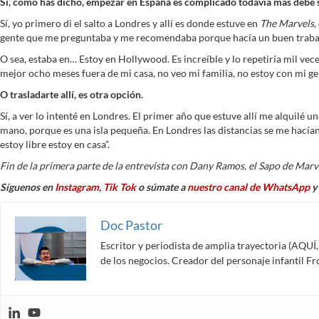
Si, como has dicho, empezar en España es complicado todavía más debe s
Sí, yo primero di el salto a Londres y allí es donde estuve en
The Marvels
,
gente que me preguntaba y me recomendaba porque hacía un buen trabajo. 
O sea, estaba en… Estoy en Hollywood. Es increíble y lo repetiría mil vece
mejor ocho meses fuera de mi casa, no veo mi familia, no estoy con mi gente
O trasladarte allí, es otra opción.
Sí, a ver lo intenté en Londres. El primer año que estuve allí me alquilé 
mano, porque es una isla pequeña. En Londres las distancias se me hacían e
estoy libre estoy en casa”.
Fin de la primera parte de la entrevista con Dany Ramos, el Sapo de Marv
Síguenos en
Instagram
,
Tik Tok
o súmate a
nuestro canal de WhatsApp
y 
Doc Pastor
Escritor y periodista de amplia trayectoria (AQU
de los negocios. Creador del personaje infantil 