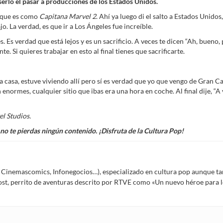
erlo el pasar a producciones de los Estados Unidos.
 que es como
Capitana Marvel 2
. Ahí ya luego di el salto a Estados Unid
La verdad, es que ir a Los Ángeles fue increíble.
s. Es verdad que está lejos y es un sacrificio. A veces te dicen “Ah, bueno
. Si quieres trabajar en esto al final tienes que sacrificarte.
una casa, estuve viviendo allí pero sí es verdad que yo que vengo de Gran 
normes, cualquier sitio que ibas era una hora en coche. Al final dije, “A 
el Studios.
no te pierdas ningún contenido. ¡Disfruta de la Cultura Pop!
Í, Cinemascomics, Infonegocios…), especializado en cultura pop aunque ta
Frost, perrito de aventuras descrito por RTVE como «Un nuevo héroe para