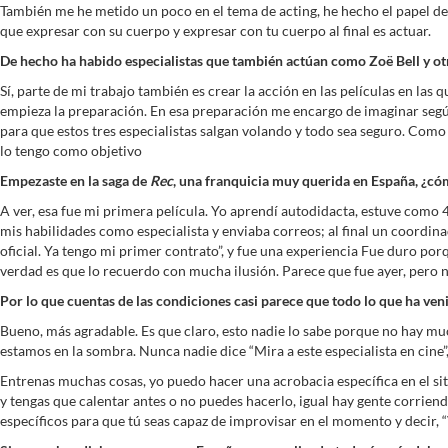
También me he metido un poco en el tema de acting, he hecho el papel d
que expresar con su cuerpo y expresar con tu cuerpo al final es actuar.
De hecho ha habido especialistas que también actúan como Zoë Bell y ot
Sí, parte de mi trabajo también es crear la acción en las películas en las
empieza la preparación. En esa preparación me encargo de imaginar segú
para que estos tres especialistas salgan volando y todo sea seguro. Como t
lo tengo como objetivo
Empezaste en la saga de
Rec
, una franquicia muy querida en España, ¿có
A ver, esa fue mi primera película. Yo aprendí autodidacta, estuve como 
mis habilidades como especialista y enviaba correos; al final un coordin
oficial. Ya tengo mi primer contrato”, y fue una experiencia Fue duro p
verdad es que lo recuerdo con mucha ilusión. Parece que fue ayer, pero n
Por lo que cuentas de las condiciones casi parece que todo lo que ha ven
Bueno, más agradable. Es que claro, esto nadie lo sabe porque no hay mu
estamos en la sombra. Nunca nadie dice “Mira a este especialista en cine”
Entrenas muchas cosas, yo puedo hacer una acrobacia específica en el siti
y tengas que calentar antes o no puedes hacerlo, igual hay gente corrien
específicos para que tú seas capaz de improvisar en el momento y decir,