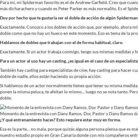
Para mí, mi Spiderman favorito es el de Andrew Garfield. Creo que cuand
más dicharachero y cuando es Peter Parker es más normalito. Es el Spi
Doy por hecho que te gustaría ser el doble de acción de algún Spiderman
Exactamente. Conozco a los dobles de acción que, por ejemplo, ahora mism
doble como que no hay un hueco en este momento. Eso es tema de la pro
Hablamos de dobles que trabajan con el de forma habitual, claro.
Exactamente. Si un actor trabaja conmigo, tengo sus mismas medidas y he 
Para un actor al uso hay un casting, ¿es igual en el caso de un especialist
También hay casting para especialistas de cine, hay casting para hacer c
doble de nadie, ellos están haciendo su propia acción.
Si hablamos de un actor normalmente tienes que tener su misma medida, s
ponen la misma peluca, te afeitan lo mismo… luego no se nota tanto. Pero 
doble.
Momento de la entrevista con Dany Ramos. Doc Pastor y Dany Ramos dur
¿Y qué entrenamiento haces? Esto requiere estar muy en forma.
Esa es la parte… no mala, porque quizás alguna persona piensa que es ma
nuestro estudio propio en Gran Canaria donde con mis compañeros entre