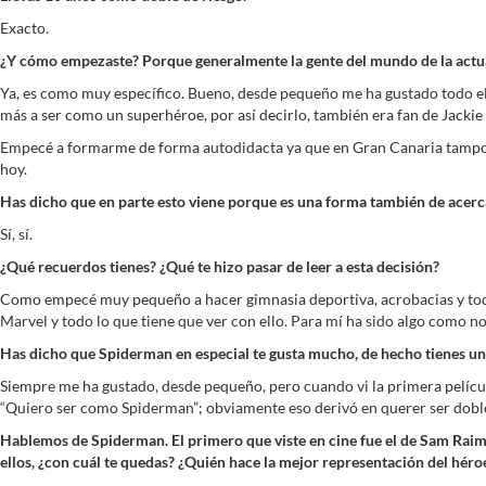
Exacto.
¿Y cómo empezaste? Porque generalmente la gente del mundo de la actuaci
Ya, es como muy específico. Bueno, desde pequeño me ha gustado todo el
más a ser como un superhéroe, por así decirlo, también era fan de Jackie 
Empecé a formarme de forma autodidacta ya que en Gran Canaria tampoco 
hoy.
Has dicho que en parte esto viene porque es una forma también de acerca
Sí, sí.
¿Qué recuerdos tienes? ¿Qué te hizo pasar de leer a esta decisión?
Como empecé muy pequeño a hacer gimnasia deportiva, acrobacias y todo,
Marvel y todo lo que tiene que ver con ello. Para mí ha sido algo como 
Has dicho que Spiderman en especial te gusta mucho, de hecho tienes un t
Siempre me ha gustado, desde pequeño, pero cuando vi la primera película
“Quiero ser como Spiderman”; obviamente eso derivó en querer ser dobl
Hablemos de Spiderman. El primero que viste en cine fue el de Sam Raimi
ellos, ¿con cuál te quedas? ¿Quién hace la mejor representación del héro