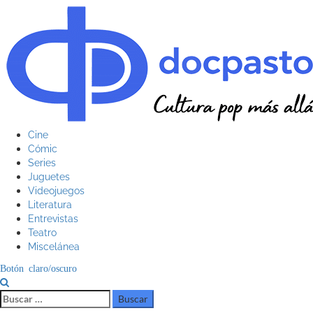
Saltar
al
contenido
Menú
Cine
principal
Cómic
Series
Juguetes
Videojuegos
Literatura
Entrevistas
Teatro
Miscelánea
Botón claro/oscuro
Buscar: