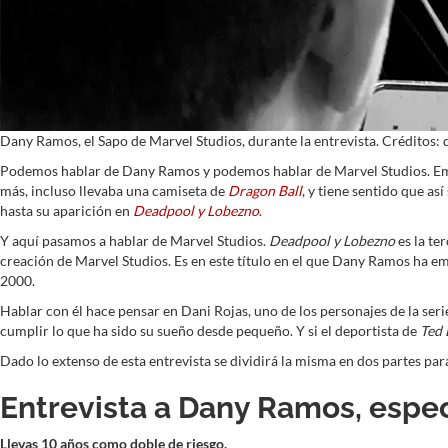
Dany Ramos, el Sapo de Marvel Studios, durante la entrevista. Créditos
Podemos hablar de Dany Ramos y podemos hablar de Marvel Studios. Emp
más, incluso llevaba una camiseta de
Dragon Ball
, y tiene sentido que as
hasta su aparición en
Deadpool y Lobezno
.
Y aquí pasamos a hablar de Marvel Studios.
Deadpool y Lobezno
es la te
creación de Marvel Studios. Es en este título en el que Dany Ramos ha e
2000.
Hablar con él hace pensar en Dani Rojas, uno de los personajes de la ser
cumplir lo que ha sido su sueño desde pequeño. Y si el deportista de
Ted 
Dado lo extenso de esta entrevista se dividirá la misma en dos partes para 
Entrevista a Dany Ramos, especi
Llevas 10 años como doble de riesgo.