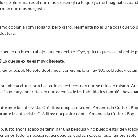
o es Spiderman es el que más se asemeja a lo que yo me imaginaba cuando
derman que más me gusta.
.
o doblan a Tom Holland, pero claro, realmente no es una cosa que yo pued
ductora.
hecho un buen trabajo pueden decirte “Oye, quiero que seas mi doble para
a? Lo que se exige es muy diferente.
ualquier papel. No solo doblamos, por ejemplo si hay 100 soldados y están
u misma altura, son bastante específicos con que se mida lo mismo. Aunq
sí son muy concretos en que además de las habilidades también haya parecid
ante la entrevista. Créditos: docpastor.com – Amamos la Cultura Pop
lo. justo ahora acabo de terminar una película y no puedo estar de vacac
namos todo lo necesario: acrobacias, caídas, reacciones… También solem