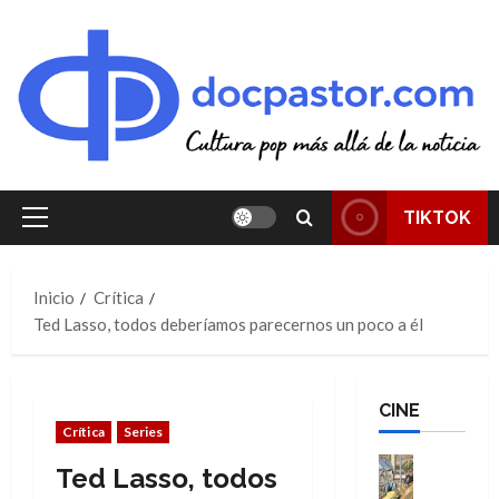
Saltar
al
contenido
TIKTOK
Menú
principal
Inicio
Crítica
Ted Lasso, todos deberíamos parecernos un poco a él
CINE
Crítica
Series
Cine
Ted Lasso, todos
Cómic