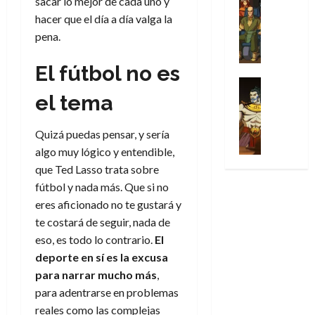
sacar lo mejor de cada uno y
l
s
Cómic
:
n
de
i
i
julio
hacer que el día a día valga la
Series
t
s
p
h
2026
p
c
de
X
u
pena.
o
r
o
ó
c
2026
0
-
r
:
i
m
a
i
M
0
a
e
El fútbol no es
m
e
l
ó
e
p
l
e
Series
n
D
n
n
Análisis
el tema
o
o
r
a
o
d
’
Cómic
p
p
a
j
c
e
X
9
c
t
s
e
t
Quizá puedas pensar, y sería
M
-
7
o
i
i
a
o
a
algo muy lógico y entendible,
M
(
n
m
m
u
r
r
que Ted Lasso trata sobre
e
2
q
i
p
n
E
v
n
fútbol y nada más. Que si no
×
u
s
r
a
x
e
’
4
eres aficionado no te gustará y
i
m
e
l
t
l
9
)
s
te costará de seguir, nada de
o
s
e
r
7
:
t
y
i
eso, es todo lo contrario.
El
y
a
30
(
A
ó
l
o
e
deporte en sí es la excusa
ñ
de
2
p
l
a
n
n
o
para narrar mucho más
,
julio
×
o
a
a
e
d
de
para adentrarse en problemas
3
c
f
m
s
a
2026
29
reales como las complejas
)
a
i