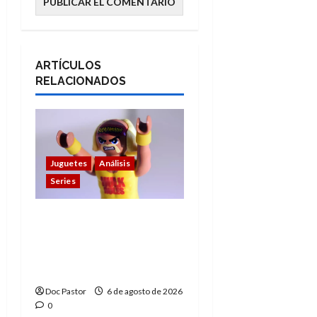
ARTÍCULOS
RELACIONADOS
Juguetes
Análisis
Series
Hulk Hogan en
Playmobil: un
homenaje a una
leyenda de la WWE
Doc Pastor
6 de agosto de 2026
0