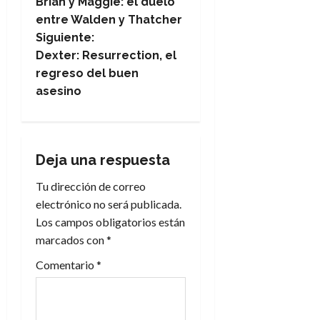
Brian y Maggie: el duelo
a
entre Walden y Thatcher
Siguiente:
v
Dexter: Resurrection, el
e
regreso del buen
asesino
g
a
Deja una respuesta
c
Tu dirección de correo
i
electrónico no será publicada.
Los campos obligatorios están
ó
marcados con
*
n
Comentario
*
d
e