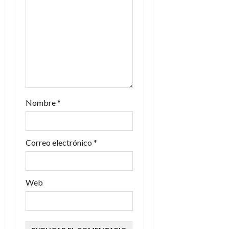
e
n
t
r
a
Nombre
*
d
Correo electrónico
*
a
s
Web