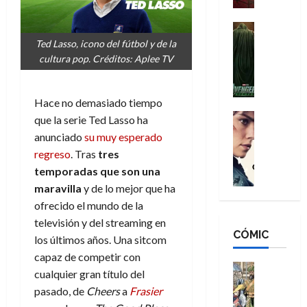
a
d
s
o
n
e
H
Cine
s
:
r
Cómic
o
d
Ted Lasso, icono del fútbol y de la
Misceláne
B
-
m
e
cultura pop. Créditos: Aplee TV
V
r
M
b
l
e
a
a
r
h
n
n
n
Hace no demasiado tiempo
e
é
g
d
:
Cine
s
r
que la serie Ted Lasso ha
a
Crítica
N
B
E
o
anunciado
su muy esperado
d
C
e
r
x
e
regreso
. Tras
tres
o
l
w
a
t
q
temporadas que son una
r
e
D
n
r
u
maravilla
y de lo mejor que ha
e
a
a
d
a
e
s
n
ofrecido el mundo de la
y
N
o
n
:
e
,
e
televisión y del streaming en
r
u
D
CÓMIC
r
m
w
d
los últimos años. Una sitcom
n
o
:
e
D
i
c
capaz de competir con
o
R
j
a
Cine
n
a
cualquier gran título del
m
e
Cómic
o
y
a
m
pasado, de
Cheers
a
Frasier
s
Literatura
s
r
,
r
u