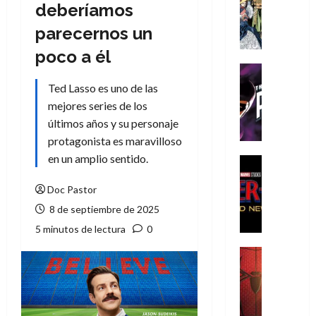
Literatura
deberíamos
A
parecernos un
m
í
poco a él
m
Cine
e
Cómic
Ted Lasso es uno de las
g
T
mejores series de los
u
h
últimos años y su personaje
s
e
protagonista es maravilloso
t
P
en un amplio sentido.
a
h
Cine
L
a
Cómic
Crítica
Doc Pastor
a
n
S
L
t
8 de septiembre de 2025
p
i
o
5 minutos de lectura
0
i
g
m
d
a
,
Cine
e
Crítica
d
9
r
S
e
0
-
p
l
a
M
i
o
ñ