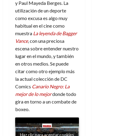
e
t
y Paul Mayeda Berges. La
t
A
o
utilización de un deporte
u
p
r
r
como excusa es algo muy
o
n
a
habitual en el cine como
c
o
muestra
La leyenda de Bagger
a
9
Vance
, con una preciosa
l
8
de
escena sobre entender nuestro
i
de
julio
p
lugar en el mundo, y también
julio
de
s
de
2026
en otros medios. Se puede
2026
i
citar como otro ejemplo más
0
s
0
la actual colección de DC
Comics
Canario Negro: La
7
mejor de lo mejor
donde todo
de
gira en torno a un combate de
julio
de
boxeo.
2026
0
Haz clic para aceptar cookies