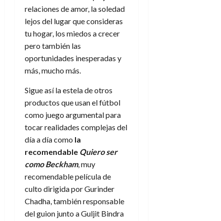
a
d
d
de
:
0
l
relaciones de amor, la soledad
n
b
e
e
julio
e
i
lejos del lugar que consideras
a
i
l
l
de
l
p
l
l
a
tu hogar, los miedos a crecer
2026
a
o
s
d
i
l
W
pero también las
0
r
i
e
d
í
W
oportunidades inesperadas y
i
s
l
a
n
E
más, mucho más.
g
y
M
d
e
e
s
u
c
a
Sigue así la estela de otros
6
n
u
n
o
de
productos que usan el fútbol
y
p
d
m
agosto
3
como juego argumental para
e
u
i
o
de
de
l
tocar realidades complejas del
n
a
2026
c
agosto
d
t
día a día como
la
l
de
o
0
e
o
2026
recomendable
Quiero ser
n
s
d
t
como Beckham
, muy
20
0
t
e
r
de
recomendable película de
i
n
julio
a
culto dirigida por Gurinder
n
o
de
c
Chadha, también responsable
o
r
2026
u
del guion junto a Guljit Bindra
d
e
l
0