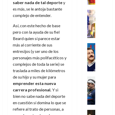
e
m
a
2026
j
o
r
saber nada de tal deporte
y
l
l
e
s
o
s
e
es más, se le antoja bastante
23
0
k
e
j
o
Juguetes
r
(
de
complejo de entender.
H
x
Análisis
o
c
v
p
julio
5
o
Series
p
r
u
i
a
de
de
Así, con este hecho de base
P
g
e
d
l
l
2026
r
agosto
pero con la ayuda de su fiel
l
a
r
e
t
l
t
de
a
Beard quien sí parece estar
0
n
i
l
a
2026
a
e
y
e
más al corriente de sus
m
o
Series
s
n
1
0
m
n
Cine
e
e
entresijos (y ser uno de los
d
o
)
o
Misceláne
P
n
s
e
personajes más polifacéticos y
d
C
b
l
t
p
l
e
complejos de toda la serie) se
7
u
i
a
o
e
a
M
de
traslada a miles de kilómetros
a
l
y
q
r
c
a
agosto
de su hijo y su mujer para
n
y
m
Crítica
u
a
i
de
r
d
emprender esta nueva
W
Series
o
e
d
e
2026
v
o
T
W
b
carrera profesional.
Y si
a
o
n
e
l
0
e
E
i
n
bien no sabe nada del deporte
c
l
a
d
R
l
t
i
en cuestión sí domina lo que se
30
c
L
a
:
i
a
de
refiere al trato de personas, a
31
u
a
w
u
Análisis
c
julio
f
de