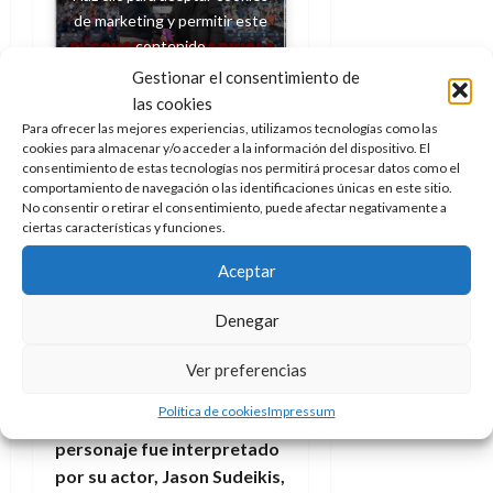
de marketing y permitir este
contenido
Gestionar el consentimiento de
las cookies
Para ofrecer las mejores experiencias, utilizamos tecnologías como las
Todos
cookies para almacenar y/o acceder a la información del dispositivo. El
consentimiento de estas tecnologías nos permitirá procesar datos como el
deberíamos
comportamiento de navegación o las identificaciones únicas en este sitio.
No consentir o retirar el consentimiento, puede afectar negativamente a
ciertas características y funciones.
parecernos a
Aceptar
Ted Lasso
Denegar
Ted Lasso
es una de esas
producciones que dieron
Ver preferencias
muchas y muchas vueltas
Política de cookies
Impressum
hasta llegar a buen puerto.
El
personaje fue interpretado
por su actor, Jason Sudeikis,