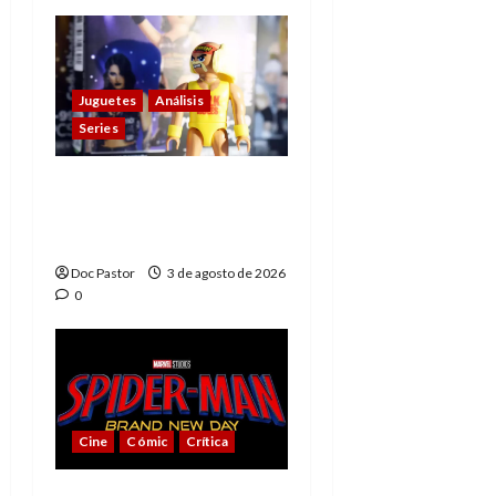
Juguetes
Análisis
Series
Playmobil y WWE Raw:
primeras impresiones
de la línea
Doc Pastor
3 de agosto de 2026
0
Cine
Cómic
Crítica