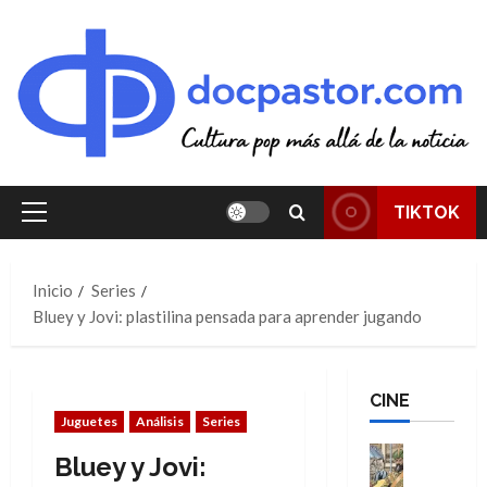
Saltar
al
contenido
TIKTOK
Menú
principal
Inicio
Series
Bluey y Jovi: plastilina pensada para aprender jugando
CINE
Juguetes
Análisis
Series
Cine
Bluey y Jovi:
Cómic