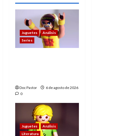
Juguetes
Análisis
Series
Hulk Hogan en
Playmobil: un
homenaje a una
leyenda de la WWE
Doc Pastor
6 de agosto de 2026
0
Juguetes
Análisis
Literatura