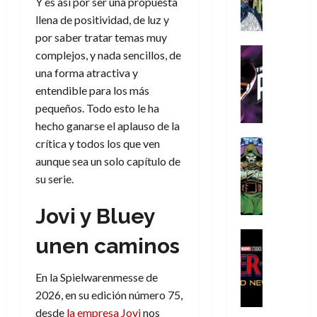
A
Y es así por ser una propuesta
d
c
d
m
i
e
m
a
a
llena de positividad, de luz y
e
a
o
r
í
y
t
l
d
por saber tratar temas muy
s
e
m
o
e
o
Cine
u
(
complejos, y nada sencillos, de
e
c
v
Cómic
e
r
p
una forma atractiva y
5
g
T
u
e
s
a
a
de
entendible para los más
u
h
a
r
p
r
r
agosto
pequeños. Todo esto le ha
s
e
n
t
e
e
t
de
t
hecho ganarse el aplauso de la
P
d
i
r
s
2026
e
a
h
o
c
crítica y todos los que ven
Cómic
a
u
1
0
L
a
Reseña
l
a
d
aunque sea un solo capítulo de
n
)
L
a
n
a
l
o
a
su serie.
a
L
t
n
,
c
7
t
i
o
o
f
o
Jovi y Bluey
30
de
r
g
m
s
ó
m
de
agosto
a
a
,
t
Cine
r
julio
p
unen caminos
de
g
Cómic
d
9
a
m
de
2026
l
Crítica
e
e
0
l
2026
u
e
S
En la Spielwarenmesse de
0
d
l
a
g
l
j
0
p
2026, en su edición número 75,
i
o
ñ
i
a
a
i
a
s
desde
la empresa Jovi
nos
o
a
r