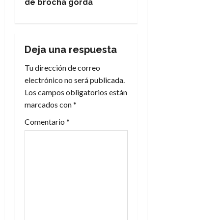
g
de brocha gorda
a
c
Deja una respuesta
i
Tu dirección de correo
electrónico no será publicada.
ó
Los campos obligatorios están
n
marcados con
*
Comentario
*
d
e
e
n
t