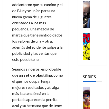
a
d
d
H
Cómic
s
d
e
adelantaron que su camino y el
v
e
Reseña
e
o
d
e
p
de Bluey se unían para una
e
r
E
l
m
e
j
e
n
nueva gama de juguetes
-
l
D
b
l
a
t
t
orientados a los más
M
V
o
r
h
d
i
u
pequeños. Una mezcla de
a
i
c
e
é
e
d
r
n
g
marca que tiene sentido dados
Cómic
t
s
r
e
a
a
:
i
Reseña
o
los valores de una y otra,
E
o
m
p
D
B
l
r
x
e
o
además del evidente golpe a la
e
29
o
r
a
M
t
q
c
r
publicidad y las ventas que
de
c
a
n
u
r
u
i
o
julio
esto puede tener.
t
n
t
e
a
e
o
f
de
o
d
e
r
o
n
n
u
2026
Seamos sinceros, es probable
r
N
y
t
r
u
a
n
que un
set de plastilina
, como
SERIES
D
0
e
l
e
d
n
r
c
el que nos ocupa, tenga
r
w
a
,
i
c
i
mejores resultados y atraiga
o
D
s
Juguetes
e
n
a
o
27
o
a
más la atención si en la
j
Análisis
l
a
m
n
de
Series
m
y
o
portada aparecen la perrita
m
r
u
julio
a
H
,
,
y
e
i
azul y su hermana que de tener
de
e
l
u