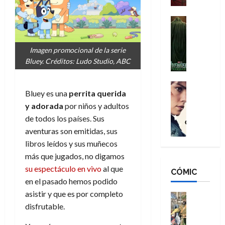
a
d
s
o
n
e
H
Cine
s
:
r
Cómic
o
d
Misceláne
B
-
m
e
V
Imagen promocional de la serie
r
M
b
l
e
Bluey. Créditos: Ludo Studio, ABC
a
a
r
h
n
n
n
e
é
g
d
:
Cine
s
r
Bluey es una
perrita querida
a
Crítica
N
B
E
o
d
C
y adorada
por niños y adultos
e
r
x
e
o
l
w
de todos los países. Sus
a
t
q
r
e
D
n
aventuras son emitidas, sus
r
u
e
a
a
d
a
e
libros leídos y sus muñecos
s
n
y
N
o
n
más que jugados, no digamos
:
e
,
e
r
u
su espectáculo en vivo
al que
D
CÓMIC
r
m
w
d
n
en el pasado hemos podido
o
:
e
D
i
c
o
asistir y que es por completo
R
j
a
Cine
n
a
m
e
Cómic
disfrutable.
o
y
a
m
s
Literatura
s
r
,
r
u