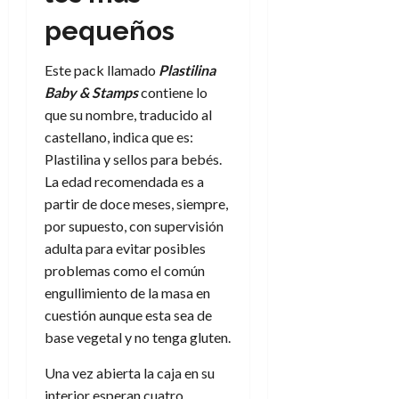
a
d
d
de
:
0
l
n
b
e
e
pequeños
julio
e
i
a
i
l
l
de
l
p
l
l
a
2026
a
Este pack llamado
Plastilina
o
s
d
i
l
W
0
r
Baby & Stamps
contiene lo
i
e
d
í
W
i
s
que su nombre, traducido al
l
a
n
E
g
y
M
castellano, indica que es:
d
e
e
s
u
c
a
Plastilina y sellos para bebés.
6
n
u
n
o
La edad recomendada es a
de
y
p
d
m
agosto
3
partir de doce meses, siempre,
e
u
i
o
de
de
por supuesto, con supervisión
l
n
a
2026
c
agosto
adulta para evitar posibles
d
t
l
de
o
0
e
o
problemas como el común
2026
n
s
d
engullimiento de la masa en
t
20
0
t
e
r
cuestión aunque esta sea de
de
i
n
julio
a
base vegetal y no tenga gluten.
n
o
de
c
o
r
2026
u
Una vez abierta la caja en su
d
e
l
interior esperan cuatro
0