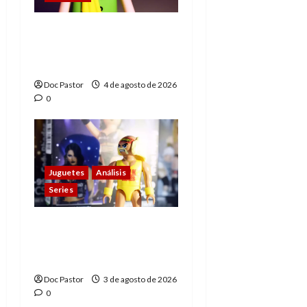
El principito de
Playmobil conquista
con su sencillez
Doc Pastor
4 de agosto de 2026
0
Juguetes
Análisis
Series
Playmobil y WWE Raw:
primeras impresiones
de la línea
Doc Pastor
3 de agosto de 2026
0