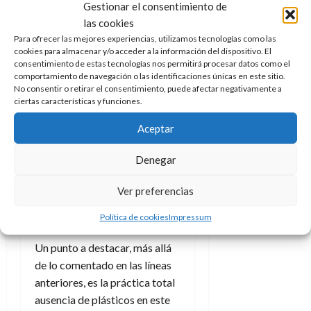
Gestionar el consentimiento de
Para este fin se incluyen unas
las cookies
ilustraciones con un helado,
Para ofrecer las mejores experiencias, utilizamos tecnologías como las
dos globos y tres plátanos
cookies para almacenar y/o acceder a la información del dispositivo. El
como posible guía de uso pero
consentimiento de estas tecnologías nos permitirá procesar datos como el
esto no deja de ser tan solo
comportamiento de navegación o las identificaciones únicas en este sitio.
No consentir o retirar el consentimiento, puede afectar negativamente a
una sugerencia, y es que a la
ciertas características y funciones.
hora de jugar es mejor que
Aceptar
cada uno encuentre su forma y
se deje llevar por lo que más le
Denegar
divierta.
Ver preferencias
Sin plásticos de
ningún tipo
Política de cookies
Impressum
Un punto a destacar, más allá
de lo comentado en las líneas
anteriores, es la práctica total
ausencia de plásticos en este