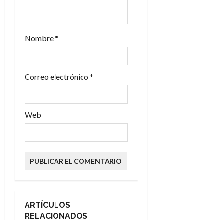
r
a
Nombre
*
d
a
Correo electrónico
*
s
Web
ARTÍCULOS
RELACIONADOS