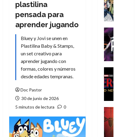
Literatura
plastilina
A
pensada para
m
í
aprender jugando
m
Cine
e
Cómic
Bluey y Jovi se unen en
g
T
Plastilina Baby & Stamps,
u
h
un set creativo para
s
e
aprender jugando con
t
P
formas, colores y números
a
h
Cine
L
a
Cómic
desde edades tempranas.
Crítica
a
n
S
L
t
Doc Pastor
p
i
o
30 de junio de 2026
i
g
m
5 minutos de lectura
0
d
a
,
Cine
e
Crítica
d
9
r
S
e
0
-
p
l
a
M
i
o
ñ