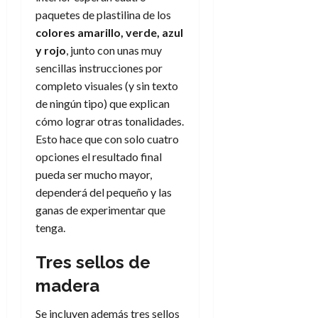
e
t
t
paquetes de plastilina de los
A
o
u
colores amarillo, verde, azul
p
r
r
y rojo
, junto con unas muy
o
n
a
c
sencillas instrucciones por
o
a
completo visuales (y sin texto
9
l
de ningún tipo) que explican
8
de
i
de
julio
cómo lograr otras tonalidades.
p
julio
de
Esto hace que con solo cuatro
s
de
2026
opciones el resultado final
2026
i
0
pueda ser mucho mayor,
s
0
dependerá del pequeño y las
ganas de experimentar que
7
de
tenga.
julio
de
Tres sellos de
2026
madera
0
Se incluyen además tres sellos