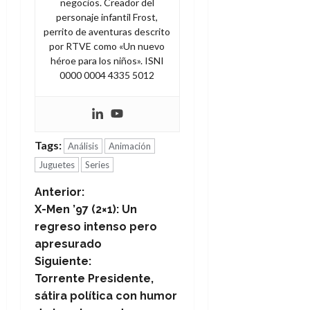
negocios. Creador del
personaje infantil Frost,
perrito de aventuras descrito
por RTVE como «Un nuevo
héroe para los niños». ISNI
0000 0004 4335 5012
Tags:
Análisis
Animación
Juguetes
Series
N
Anterior:
X-Men ’97 (2×1): Un
a
regreso intenso pero
apresurado
v
Siguiente:
e
Torrente Presidente,
sátira política con humor