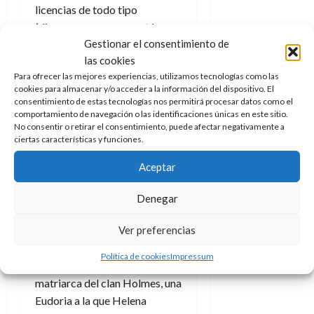
licencias de todo tipo
(digamos que uno ya está
Gestionar el consentimiento de
curado de espantos), Henry
las cookies
Cavill no da el pego como
Para ofrecer las mejores experiencias, utilizamos tecnologías como las
Sherlock Holmes
. Eso se
cookies para almacenar y/o acceder a la información del dispositivo. El
acrecienta en esta cinta, donde
consentimiento de estas tecnologías nos permitirá procesar datos como el
para lo poco que sale
su
comportamiento de navegación o las identificaciones únicas en este sitio.
No consentir o retirar el consentimiento, puede afectar negativamente a
forma de proceder se
ciertas características y funciones.
antoja totalmente contraria
Aceptar
al personaje
, pero el colmo se
lo lleva Moriarty, ya presente
Denegar
en la anterior secuela y que
también ronda por esta.
Ver preferencias
También aparece, quizás de
Política de cookies
Impressum
forma algo forzada, la
matriarca del clan Holmes, una
Eudoria a la que Helena