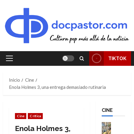
Saltar
al
contenido
TIKTOK
Menú
principal
Inicio
Cine
Enola Holmes 3, una entrega demasiado rutinaria
CINE
Cine
Crítica
Cine
Enola Holmes 3,
Cómic