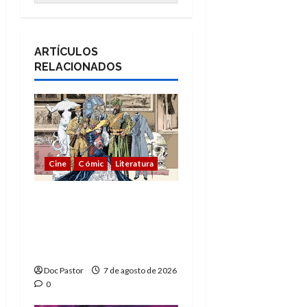
ARTÍCULOS
RELACIONADOS
Cine
Cómic
Literatura
A mí me gusta La Liga
de los Hombres
Extraordinarios (parte
1)
Doc Pastor
7 de agosto de 2026
0