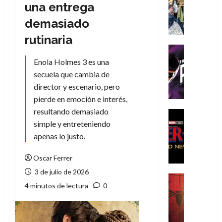
Literatura
una entrega
A
demasiado
m
í
rutinaria
m
Cine
e
Cómic
Enola Holmes 3 es una
g
T
secuela que cambia de
u
h
director y escenario, pero
s
e
pierde en emoción e interés,
t
P
resultando demasiado
a
h
Cine
L
a
Cómic
simple y entreteniendo
Crítica
a
n
apenas lo justo.
S
L
t
p
i
o
Oscar Ferrer
i
g
m
3 de julio de 2026
d
a
,
Cine
4 minutos de lectura
0
e
Crítica
d
9
r
S
e
0
-
p
l
a
M
i
o
ñ