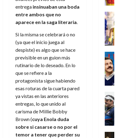
e
m
a
2026
j
o
r
l
entrega
insinuaban una boda
l
e
s
o
s
e
23
0
k
e
j
o
entre ambos que no
Juguetes
r
(
de
H
x
Análisis
o
c
aparece en la saga literaria
.
v
p
julio
5
o
Series
p
r
u
i
a
de
de
P
g
e
d
Si la misma se celebrará o no
l
l
2026
r
agosto
l
a
r
e
t
(ya que el inicio juega al
l
t
de
a
0
n
i
l
a
2026
a
e
despiste) es algo que se hace
y
e
m
o
Series
s
n
1
previsible en un guion más
0
m
n
Cine
e
e
d
o
)
rutinario de lo deseado. En lo
o
Misceláne
P
n
s
e
d
C
que se refiere a la
b
l
t
p
l
e
7
u
i
a
protagonista sigue habiendo
o
e
a
M
de
a
l
y
q
esas roturas de la cuarta pared
r
c
a
agosto
n
y
m
Crítica
u
a
i
ya vistas en las anteriores
de
r
d
W
Series
o
e
d
e
2026
v
entregas, lo que unido al
o
T
W
b
a
o
n
e
carisma de Millie Bobby
l
0
e
E
i
n
c
l
Brown (
cuya Enola duda
a
d
R
l
t
i
30
c
sobre si casarse o no por el
L
a
:
i
a
de
31
u
a
w
temor a tener que perder su
u
Análisis
c
julio
f
de