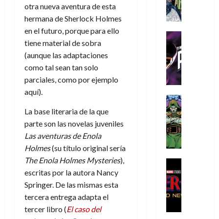
A
d
c
d
m
i
e
otra nueva aventura de esta
m
a
a
e
a
o
r
hermana de Sherlock Holmes
í
y
t
l
d
s
e
en el futuro, porque para ello
m
o
e
o
Cine
u
(
tiene material de sobra
e
c
v
Cómic
e
r
p
5
g
T
(aunque las adaptaciones
u
e
s
a
a
de
u
h
a
r
como tal sean tan solo
p
r
r
agosto
s
e
n
t
e
e
parciales, como por ejemplo
t
de
t
P
d
i
r
s
2026
e
aquí).
a
h
o
c
Cómic
a
u
1
0
L
a
Reseña
l
a
d
La base literaria de la que
n
)
L
a
n
a
l
o
a
parte son las novelas juveniles
a
L
t
n
,
c
Las aventuras de Enola
7
t
i
o
o
f
o
30
de
Holmes
(su título original sería
r
g
m
s
ó
m
de
agosto
The Enola Holmes Mysteries
),
a
a
,
t
Cine
r
julio
p
de
g
Cómic
escritas por la autora Nancy
d
9
a
m
de
2026
l
Crítica
e
e
0
l
Springer. De las mismas esta
2026
u
e
S
0
d
l
a
g
l
tercera entrega adapta el
j
0
p
i
o
ñ
i
a
a
tercer libro (
El caso del
i
a
s
o
a
r