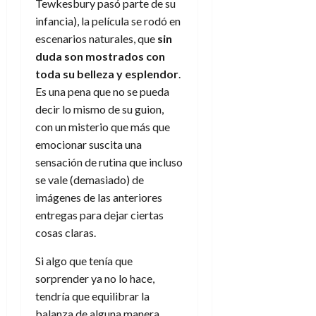
a
d
d
Tewkesbury pasó parte de su
de
:
0
l
n
b
e
e
julio
infancia), la película se rodó en
e
i
a
i
l
l
de
escenarios naturales, que
sin
l
p
l
l
a
2026
a
duda son mostrados con
o
s
d
i
l
W
0
r
toda su belleza y esplendor
.
i
e
d
í
W
i
s
Es una pena que no se pueda
l
a
n
E
g
y
M
d
decir lo mismo de su guion,
e
e
s
u
c
a
con un misterio que más que
6
n
u
n
o
de
emocionar suscita una
y
p
d
m
agosto
3
sensación de rutina que incluso
e
u
i
o
de
de
se vale (demasiado) de
l
n
a
2026
c
agosto
d
imágenes de las anteriores
t
l
de
o
0
e
o
entregas para dejar ciertas
2026
n
s
d
cosas claras.
t
20
0
t
e
r
de
i
n
Si algo que tenía que
julio
a
n
o
de
sorprender ya no lo hace,
c
o
r
2026
u
tendría que equilibrar la
d
e
l
balanza de alguna manera
0