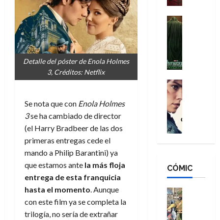
a
d
s
o
n
e
H
Cine
s
:
r
Cómic
o
d
Misceláne
B
-
m
e
V
r
M
b
l
e
a
Detalle del póster de Enola Holmes
a
r
h
n
n
3, Créditos: Netflix
n
e
é
g
d
:
Cine
s
r
a
Crítica
N
B
E
o
d
C
Se nota que con
Enola Holmes
e
r
x
e
o
l
w
3
se ha cambiado de director
a
t
q
r
e
D
n
(el Harry Bradbeer de las dos
r
u
e
a
a
d
a
e
primeras entregas cede el
s
n
y
N
o
n
mando a Philip Barantini) ya
:
e
,
e
r
u
que estamos ante
la más floja
D
CÓMIC
r
m
w
d
n
entrega de esta franquicia
o
:
e
D
i
c
o
hasta el momento
. Aunque
R
j
a
Cine
n
a
m
e
Cómic
con este film ya se completa la
o
y
a
m
s
Literatura
s
r
,
trilogía, no sería de extrañar
r
u