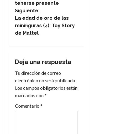
tenerse presente
v
Siguiente:
e
La edad de oro de las
minifiguras (4): Toy Story
g
de Mattel
a
c
Deja una respuesta
i
Tu dirección de correo
electrónico no será publicada.
ó
Los campos obligatorios están
n
marcados con
*
Comentario
*
d
e
e