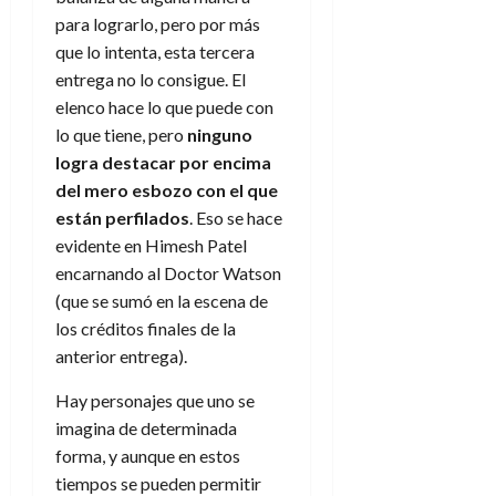
e
t
t
para lograrlo, pero por más
A
o
u
que lo intenta, esta tercera
p
r
r
entrega no lo consigue. El
o
n
a
c
elenco hace lo que puede con
o
a
lo que tiene, pero
ninguno
9
l
8
logra destacar por encima
de
i
de
julio
del mero esbozo con el que
p
julio
de
están perfilados
. Eso se hace
s
de
2026
evidente en Himesh Patel
2026
i
0
encarnando al Doctor Watson
s
0
(que se sumó en la escena de
los créditos finales de la
7
de
anterior entrega).
julio
de
Hay personajes que uno se
2026
imagina de determinada
0
forma, y aunque en estos
tiempos se pueden permitir