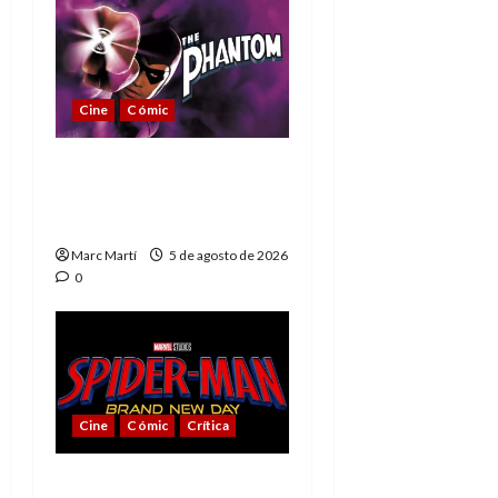
Cine
Cómic
The Phantom, 90 años
del héroe que nunca
muere
Marc Martí
5 de agosto de 2026
0
Cine
Cómic
Crítica
Spider-Man: Brand New