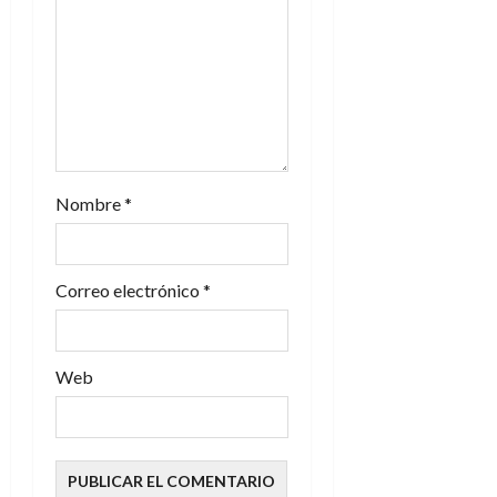
n
t
r
a
Nombre
*
d
a
Correo electrónico
*
s
Web