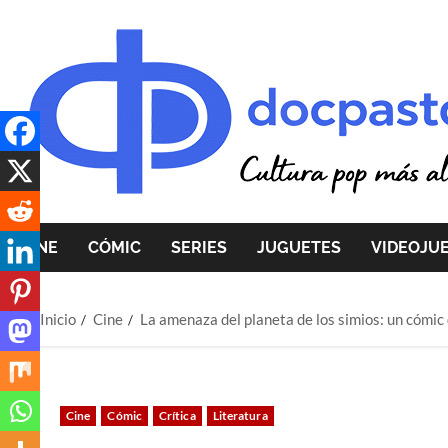
Saltar
al
contenido
CINE
CÓMIC
SERIES
JUGUETES
VIDEOJU
Inicio
Cine
La amenaza del planeta de los simios: un cómic
Cine
Cómic
Crítica
Literatura