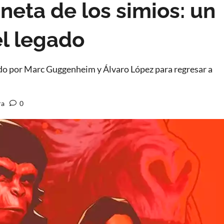
neta de los simios: un
l legado
ado por Marc Guggenheim y Álvaro López para regresar a
ra
0