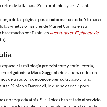
ecretos de la llamada Zona prohibida ya están ahí.
lo largo de las páginas para conformar un todo
. Y lo hacen,
 las viñetas originales de Marvel Comics en su
no hace mucho por Panini en
Aventuras en El planeta de
to).
plia
 expandir la mitología pre existente y enriquecerla,
 pero
el guionista Marc Guggenheim
sabe hacerlo con
os de un autor que conoce bien su trabajo y lo ha
utas, X-Men o Daredevil, lo que no es decir poco.
pez
no se queda atrás. Sus lápices han estado al servicio
 e incluso los ewoks. Todo completado con el color de