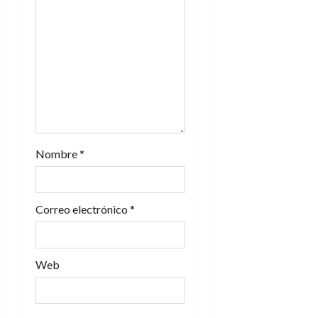
e
n
t
r
a
Nombre
*
d
a
Correo electrónico
*
s
Web