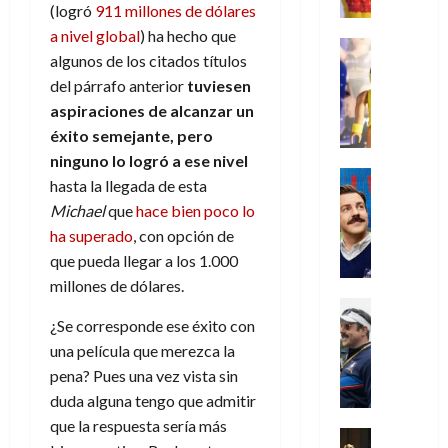
e
m
a
2026
j
o
r
(logró
911 millones de dólares
l
l
e
s
o
s
e
a nivel global
) ha hecho que
23
0
k
e
j
o
Juguetes
r
(
de
algunos de los citados títulos
H
x
Análisis
o
c
v
p
julio
5
o
Series
del párrafo anterior
tuviesen
p
r
u
i
a
de
de
P
g
e
aspiraciones de alcanzar un
d
l
l
2026
r
agosto
l
a
r
e
t
éxito semejante, pero
l
t
de
a
0
n
i
l
a
2026
a
ninguno lo logró a ese nivel
e
y
e
m
o
Series
s
n
1
hasta la llegada de esta
0
m
n
Cine
e
e
d
o
)
Michael
que
hace bien poco lo
o
Misceláne
P
n
s
e
d
C
ha superado
, con opción de
b
l
t
p
l
e
7
u
i
que pueda llegar a los 1.000
a
o
e
a
M
de
a
l
y
millones de dólares.
q
r
c
a
agosto
n
y
m
Crítica
u
a
i
de
r
d
W
¿Se corresponde ese éxito con
Series
o
e
d
e
2026
v
o
T
W
b
una película que merezca la
a
o
n
e
l
0
e
E
i
n
pena? Pues una vez vista sin
c
l
a
d
R
l
t
i
duda alguna tengo que admitir
30
c
L
a
:
i
a
de
que la respuesta sería más
31
u
a
w
u
Análisis
c
julio
f
de