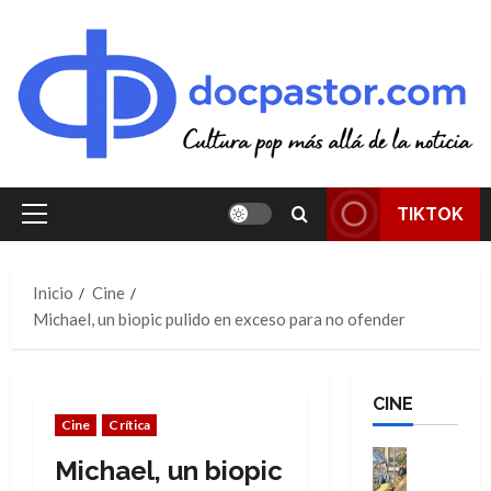
Saltar
al
contenido
TIKTOK
Menú
principal
Inicio
Cine
Michael, un biopic pulido en exceso para no ofender
CINE
Cine
Crítica
Cine
Michael, un biopic
Cómic