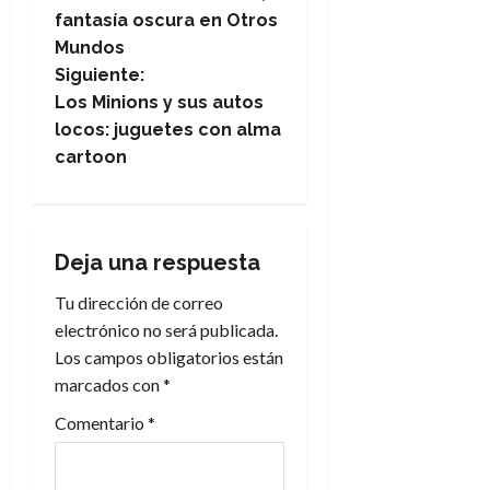
a
fantasía oscura en Otros
Mundos
v
Siguiente:
e
Los Minions y sus autos
locos: juguetes con alma
g
cartoon
a
c
Deja una respuesta
i
Tu dirección de correo
electrónico no será publicada.
ó
Los campos obligatorios están
n
marcados con
*
Comentario
*
d
e