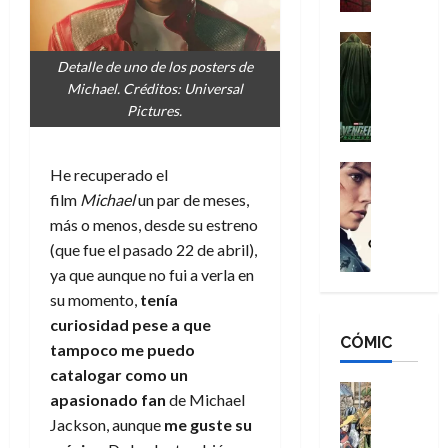
a
d
s
o
n
e
H
Cine
s
:
r
Cómic
o
d
Detalle de uno de los posters de
Misceláne
B
-
m
e
Michael. Créditos: Universal
V
r
M
b
l
Pictures.
e
a
a
r
h
n
n
n
e
é
g
d
:
Cine
s
r
He recuperado el
a
Crítica
N
B
E
o
film
Michael
un par de meses,
d
C
e
r
x
e
más o menos, desde su estreno
o
l
w
a
t
q
(que fue el pasado 22 de abril),
r
e
D
n
r
u
ya que aunque no fui a verla en
e
a
a
d
a
e
s
n
su momento,
tenía
y
N
o
n
:
e
,
e
curiosidad pese a que
r
u
D
CÓMIC
r
m
w
d
tampoco me puedo
n
o
:
e
D
i
c
catalogar como un
o
R
j
a
Cine
n
a
apasionado fan
de Michael
m
e
Cómic
o
y
a
m
Jackson, aunque
me guste su
s
Literatura
s
r
,
r
u