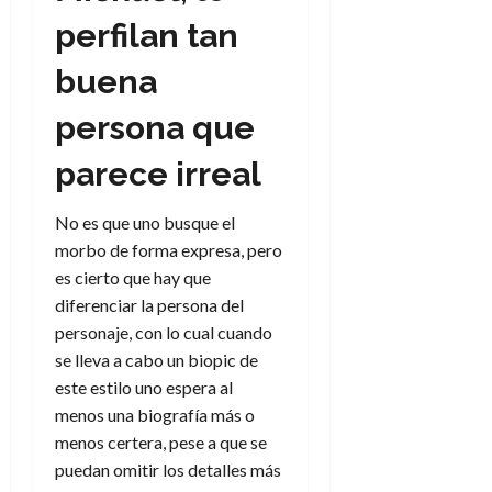
a
d
d
de
:
0
l
n
b
e
perfilan tan
e
julio
e
i
a
i
l
l
de
l
p
l
l
buena
a
2026
a
o
s
d
i
l
W
0
r
i
persona que
e
d
í
W
i
s
l
a
n
E
g
y
parece irreal
M
d
e
e
s
u
c
a
6
n
u
n
o
No es que uno busque el
de
y
p
d
m
agosto
3
morbo de forma expresa, pero
e
u
i
o
de
de
es cierto que hay que
l
n
a
2026
c
agosto
diferenciar la persona del
d
t
l
de
o
0
e
personaje, con lo cual cuando
o
2026
n
s
d
se lleva a cabo un biopic de
t
20
0
t
e
r
este estilo uno espera al
de
i
n
julio
a
menos una biografía más o
n
o
de
c
menos certera, pese a que se
o
r
2026
u
puedan omitir los detalles más
d
e
l
0