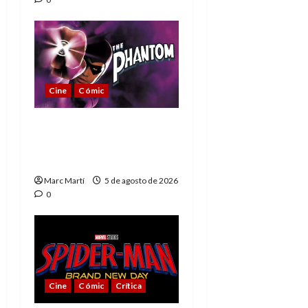
Cine
Cómic
The Phantom, 90 años
del héroe que nunca
muere
Marc Martí
5 de agosto de 2026
0
Cine
Cómic
Crítica