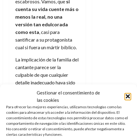
escabrosos. Vamos, que
si
e
t
t
A
cuenta su vida cuente más o
o
u
p
r
menos la real, no una
r
o
n
versión tan edulcorada
a
c
o
como esta
, casi para
a
9
santificar a su protagonista
l
8
de
cual si fuera un mártir bíblico.
i
de
julio
p
julio
de
La implicación de la familia del
s
de
2026
cantante parece ser la
2026
i
0
culpable de que cualquier
s
0
detalle inadecuado haya sido
eliminado de esta película, de
7
Gestionar el consentimiento de
de
tal forma que
la única
las cookies
julio
satisfacción está en ver
Para ofrecer las mejores experiencias, utilizamos tecnologías como las
de
cookies para almacenar y/o acceder a la información del dispositivo. El
ciertos números musicales
2026
consentimiento de estas tecnologías nos permitirá procesar datos como el
que logran, por un breve
comportamiento de navegación o las identificaciones únicas en este sitio.
0
momento, el magnetismo
No consentir o retirar el consentimiento, puede afectar negativamente a
ciertas características y funciones.
de sus primeros años de