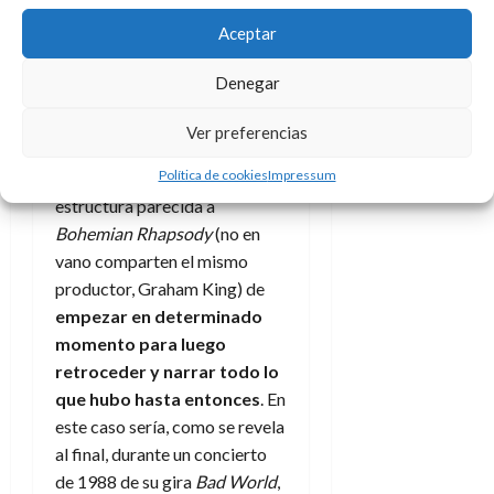
carrera
. A eso ayuda el
Aceptar
mimetismo con el que Jaafar
Jackson encarna en esta
Denegar
película a su tío, en el que sería
Ver preferencias
su debut en pantalla.
Política de cookies
Impressum
El presente film tiene una
estructura parecida a
Bohemian Rhapsody
(no en
vano comparten el mismo
productor, Graham King) de
empezar en determinado
momento para luego
retroceder y narrar todo lo
que hubo hasta entonces
. En
este caso sería, como se revela
al final, durante un concierto
de 1988 de su gira
Bad World
,