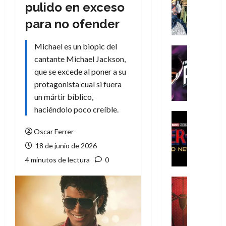
Literatura
pulido en exceso
A
para no ofender
m
í
Michael es un biopic del
m
Cine
e
cantante Michael Jackson,
Cómic
g
T
que se excede al poner a su
u
h
protagonista cual si fuera
s
e
un mártir bíblico,
t
P
haciéndolo poco creíble.
a
h
Cine
L
a
Cómic
Oscar Ferrer
Crítica
a
n
S
18 de junio de 2026
L
t
p
i
o
4 minutos de lectura
0
i
g
m
d
a
,
Cine
e
Crítica
d
9
r
S
e
0
-
p
l
a
M
i
o
ñ