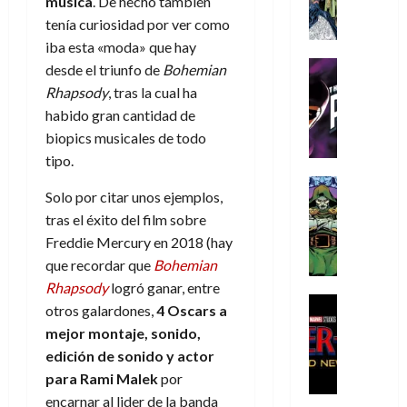
A
música
. De hecho también
d
c
d
m
i
e
m
a
a
tenía curiosidad por ver como
e
a
o
r
í
y
t
l
iba esta «moda» que hay
d
s
e
m
o
e
o
Cine
u
desde el triunfo de
Bohemian
(
e
c
v
Cómic
e
r
p
Rhapsody
, tras la cual ha
5
g
T
u
e
s
a
a
de
habido gran cantidad de
u
h
a
r
p
r
r
agosto
biopics musicales de todo
s
e
n
t
e
e
t
de
tipo.
t
P
d
i
r
s
2026
e
a
h
o
c
Cómic
a
u
1
Solo por citar unos ejemplos,
0
L
a
Reseña
l
a
d
n
)
tras el éxito del film sobre
L
a
n
a
l
o
a
a
L
t
Freddie Mercury en 2018 (hay
n
,
c
7
t
i
o
o
f
que recordar que
Bohemian
o
30
de
r
g
m
s
ó
m
Rhapsody
logró ganar, entre
de
agosto
a
a
,
t
Cine
r
julio
p
de
otros galardones,
4 Oscars a
g
Cómic
d
9
a
m
de
2026
l
mejor montaje, sonido,
Crítica
e
e
0
l
2026
u
e
S
edición de sonido y actor
0
d
l
a
g
l
j
0
p
para Rami Malek
por
i
o
ñ
i
a
a
i
a
s
encarnar al lider de la banda
o
a
r