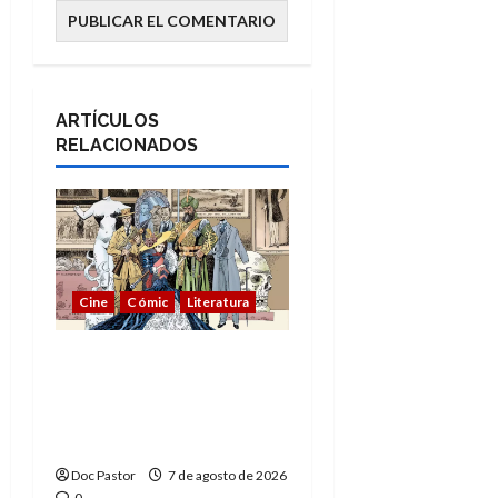
ARTÍCULOS
RELACIONADOS
Cine
Cómic
Literatura
A mí me gusta La Liga
de los Hombres
Extraordinarios (parte
1)
Doc Pastor
7 de agosto de 2026
0