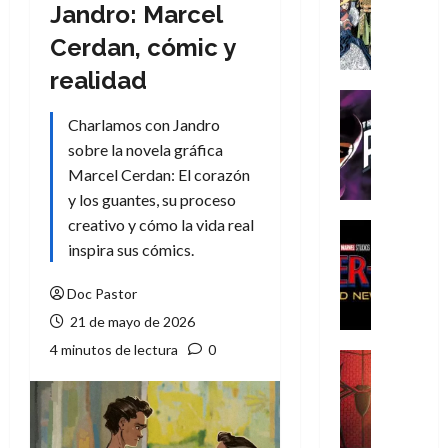
Literatura
Jandro: Marcel
A
Cerdan, cómic y
m
í
realidad
m
Cine
e
Cómic
Charlamos con Jandro
g
T
sobre la novela gráfica
u
h
Marcel Cerdan: El corazón
s
e
y los guantes, su proceso
t
P
creativo y cómo la vida real
a
h
Cine
L
a
Cómic
inspira sus cómics.
Crítica
a
n
S
L
t
Doc Pastor
p
i
o
21 de mayo de 2026
i
g
m
4 minutos de lectura
0
d
a
,
Cine
e
Crítica
d
9
r
S
e
0
-
p
l
a
M
i
o
ñ