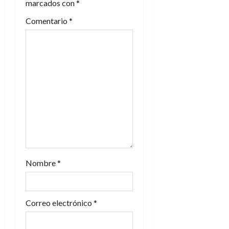
n
marcados con
*
Comentario
*
d
e
e
n
t
r
a
Nombre
*
d
a
Correo electrónico
*
s