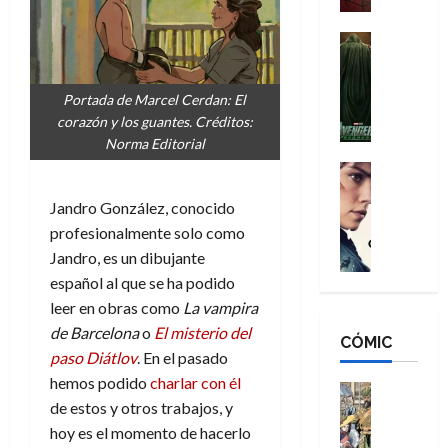
a
d
s
o
n
e
H
Cine
s
:
r
Cómic
o
d
Misceláne
B
-
m
e
V
Portada de Marcel Cerdan: El
r
M
b
l
e
corazón y los guantes. Créditos:
a
a
r
h
n
Norma Editorial
n
n
e
é
g
d
:
Cine
s
r
a
Crítica
N
B
E
o
Jandro González, conocido
d
C
e
r
x
e
o
l
profesionalmente solo como
w
a
t
q
r
e
D
Jandro, es un dibujante
n
r
u
e
a
a
d
español al que se ha podido
a
e
s
n
y
N
o
n
leer en obras como
La vampira
:
e
,
e
r
u
de Barcelona
o
El misterio del
D
CÓMIC
r
m
w
d
n
paso Diátlov
. En el pasado
o
:
e
D
i
c
hemos podido
charlar con él
o
R
j
a
Cine
n
a
m
de estos y otros trabajos, y
e
Cómic
o
y
a
m
s
Literatura
s
hoy es el momento de hacerlo
r
,
r
u