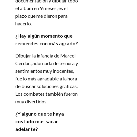
a
d
documentación y dibujar todo
d
de
:
0
l
n
b
e
e
el álbum en 9 meses, es el
julio
e
i
a
i
l
l
de
plazo que me dieron para
l
p
l
l
a
2026
a
hacerlo.
o
s
d
i
l
W
0
r
i
e
d
í
W
¿Hay algún momento que
i
s
l
a
n
E
recuerdes con más agrado?
g
y
M
d
e
e
s
u
c
a
Dibujar la infancia de Marcel
6
n
u
n
o
de
Cerdan, adornada de ternura y
y
p
d
m
agosto
3
sentimientos muy inocentes,
e
u
i
o
de
de
fue lo más agradable a la hora
l
n
a
2026
c
agosto
d
t
de buscar soluciones gráficas.
l
de
o
0
e
o
2026
Los combates también fueron
n
s
d
t
muy divertidos.
20
0
t
e
r
de
i
n
¿Y alguno que te haya
julio
a
n
o
de
c
costado más sacar
o
r
2026
u
adelante?
d
e
l
0