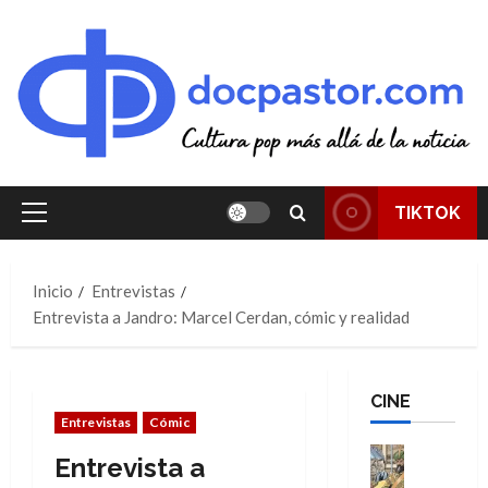
Saltar
al
contenido
TIKTOK
Menú
principal
Inicio
Entrevistas
Entrevista a Jandro: Marcel Cerdan, cómic y realidad
CINE
Entrevistas
Cómic
Cine
Entrevista a
Cómic