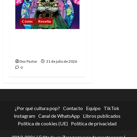
Cómic
Reseña
La tragedia del Doctor
Muerte, el mejor
villano de Marvel
Doc Pastor
31 de julio de 2026
0
¿Por qué cultura pop?
Contacto
Equipo
TikTok
Instagram
Canal de WhatsApp
Libros publicados
Política de cookies (UE)
Política de privacidad