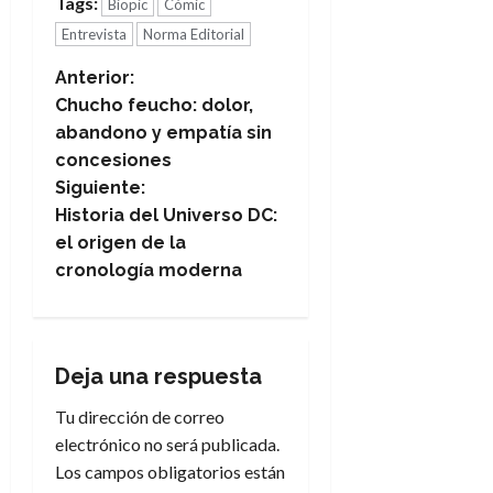
Tags:
Biopic
Cómic
Entrevista
Norma Editorial
N
Anterior:
Chucho feucho: dolor,
a
abandono y empatía sin
concesiones
v
Siguiente:
e
Historia del Universo DC:
el origen de la
g
cronología moderna
a
c
Deja una respuesta
i
Tu dirección de correo
electrónico no será publicada.
ó
Los campos obligatorios están