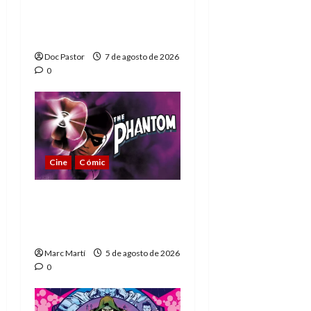
de los Hombres
Extraordinarios (parte
1)
Doc Pastor
7 de agosto de 2026
0
Cine
Cómic
The Phantom, 90 años
del héroe que nunca
muere
Marc Martí
5 de agosto de 2026
0