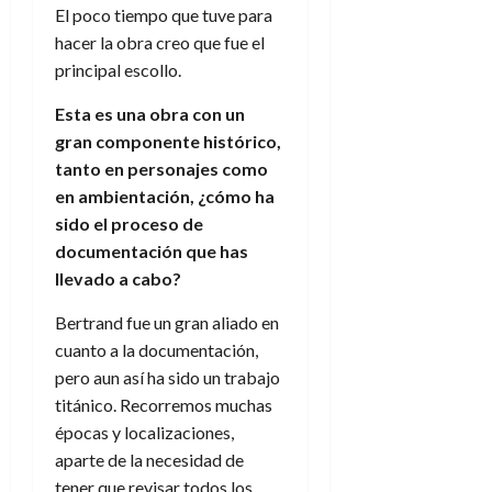
e
t
El poco tiempo que tuve para
t
A
o
u
hacer la obra creo que fue el
p
r
r
principal escollo.
o
n
a
c
o
Esta es una obra con un
a
gran componente histórico,
9
l
8
de
tanto en personajes como
i
de
julio
en ambientación, ¿cómo ha
p
julio
de
sido el proceso de
s
de
2026
2026
i
documentación que has
0
s
llevado a cabo?
0
Bertrand fue un gran aliado en
7
de
cuanto a la documentación,
julio
pero aun así ha sido un trabajo
de
titánico. Recorremos muchas
2026
épocas y localizaciones,
0
aparte de la necesidad de
tener que revisar todos los