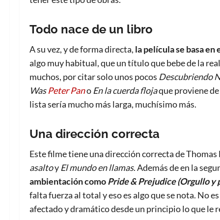
Todo nace de un libro
A su vez, y de forma directa,
la película se basa en e
algo muy habitual, que un título que bebe de la re
muchos, por citar solo unos pocos
Descubriendo 
Was
Peter Pan
o
En la cuerda floja
que proviene de 
lista sería mucho más larga, muchísimo más.
Una dirección correcta
Este filme tiene una dirección correcta de Thomas
asalto
y
El mundo en llamas
. Además de en la seg
ambientación como
Pride & Prejudice (Orgullo y 
falta fuerza al total y eso es algo que se nota. No 
afectado y dramático desde un principio lo que le r