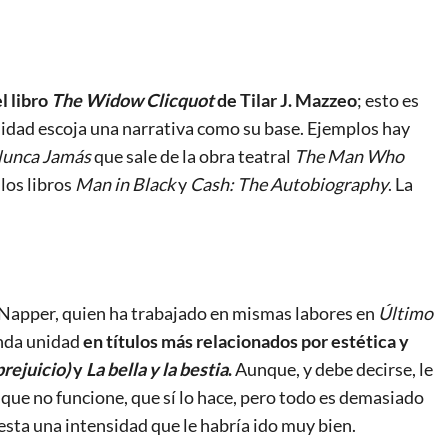
l libro
The Widow Clicquot
de Tilar J. Mazzeo
; esto es
alidad escoja una narrativa como su base. Ejemplos hay
Nunca Jamás
que sale de la obra teatral
The Man Who
los libros
Man in Black
y
Cash: The Autobiography
. La
 Napper, quien ha trabajado en mismas labores en
Último
unda unidad
en títulos más relacionados por estética y
prejuicio)
y
La bella y la bestia
.
Aunque, y debe decirse, le
es que no funcione, que sí lo hace, pero todo es demasiado
esta una intensidad que le habría ido muy bien.