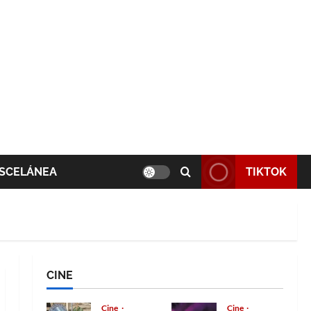
SCELÁNEA
TIKTOK
CINE
Cine
Cine