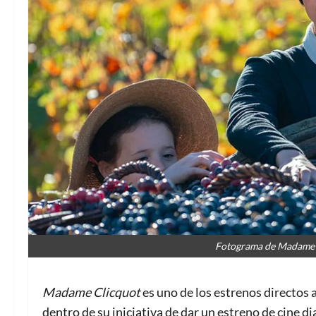
Fotograma de Madame C
Madame Clicquot
es uno de los estrenos directos 
dentro de su iniciativa de dar un estreno de cine di