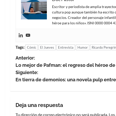
Escritor y periodista de amplia trayect
cultura pop aunque también ha escrito d
negocios. Creador del personaje infanti
héroe para los niños». ISNI 0000 0004 
Tags:
Cómic
El Jueves
Entrevista
Humor
Ricardo Peregri
N
Anterior:
Lo mejor de Pafman: el regreso del héroe d
a
Siguiente:
v
En tierra de demonios: una novela pulp entre 
e
g
Deja una respuesta
a
Tu dirección de correo electrónico no será publicada.
Los