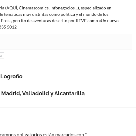
oria (AQUÍ, Cinemascomics, Infonegocios…), especializado en
e temáticas muy distintas como política y el mundo de los
l Frost, perrito de aventuras descrito por RTVE como «Un nuevo
4335 5012
na
e Logroño
Madrid, Valladolid y Alcantarilla
 campos obligatorios están marcados con
*