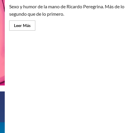
(1)
Sexo y humor de la mano de Ricardo Peregrina. Más de lo
segundo que de lo primero.
Leer
Leer Más
más
acerca
de
Coitus
imperfectus:
Ricardo
Peregrina
vuelve
a
la
carga