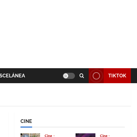
SCELÁNEA
TIKTOK
CINE
Cine
Cine