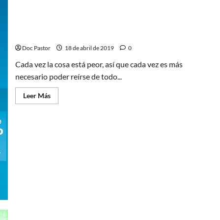
Don Julio y Ricardo Peregrina, reyes del humor
Doc Pastor
18 de abril de 2019
0
Cada vez la cosa está peor, así que cada vez es más
necesario poder reírse de todo...
Leer
Leer Más
más
acerca
de
Don
Julio
y
Ricardo
Peregrina,
reyes
del
humor