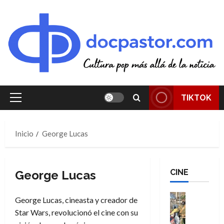
Saltar
al
contenido
TIKTOK
Menú
principal
Inicio
George Lucas
CINE
George Lucas
Cine
George Lucas, cineasta y creador de
Cómic
Star Wars, revolucionó el cine con su
Literatura