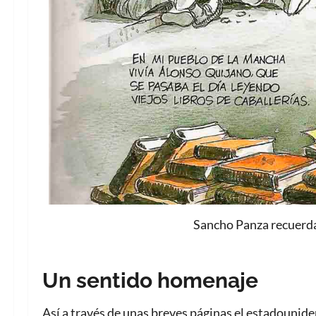
Sancho Panza recuerda
Un sentido homenaje
Así a través de unas breves páginas el estadouni