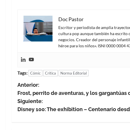
Doc Pastor
Escritor y periodista de amplia trayect
cultura pop aunque también ha escrito d
negocios. Creador del personaje infanti
héroe para los niños». ISNI 0000 0004 
Tags:
Cómic
Crítica
Norma Editorial
N
Anterior:
Frost, perrito de aventuras, y los gargantúas
a
Siguiente:
v
Disney 100: The exhibition – Centenario des
e