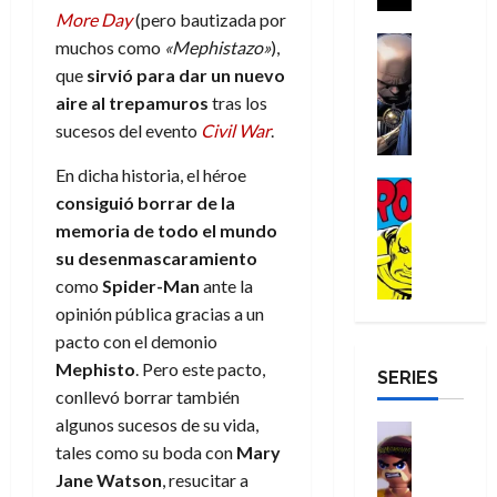
a
i
a
s
More Day
(pero bautizada por
o
a
r
a
d
d
H
Cómic
s
d
e
muchos como
«Mephistazo»
),
v
e
Reseña
e
o
d
e
p
que
sirvió para dar un nuevo
e
r
E
l
m
e
j
e
n
aire al trepamuros
tras los
-
l
D
b
l
a
t
t
sucesos del evento
Civil War
.
M
V
o
r
h
d
i
u
a
i
c
e
é
e
d
r
En dicha historia, el héroe
n
g
Cómic
t
s
r
e
a
a
consiguió borrar de la
:
i
Reseña
o
E
o
m
p
memoria de todo el mundo
D
B
l
r
x
e
o
e
29
o
r
a
su desenmascaramiento
M
t
q
c
r
de
c
a
n
como
Spider-Man
ante la
u
r
u
i
o
julio
t
n
t
e
a
e
opinión pública gracias a un
o
f
de
o
d
e
r
o
n
n
u
2026
pacto con el demonio
r
N
y
t
r
u
a
n
Mephisto
. Pero este pacto,
SERIES
D
0
e
l
e
d
n
r
c
conllevó borrar también
r
w
a
,
i
c
i
algunos sucesos de su vida,
o
D
s
Juguetes
e
n
a
o
27
o
a
tales como su boda con
Mary
j
Análisis
l
a
m
n
de
Series
m
y
o
Jane Watson
, resucitar a
m
r
u
julio
a
H