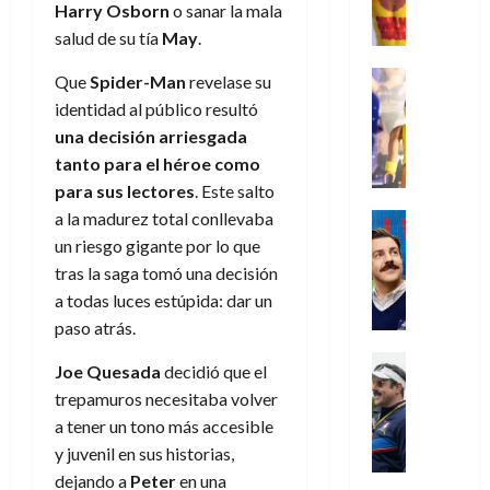
,
,
y
e
i
Harry Osborn
o sanar la mala
de
e
l
u
e
m
a
2026
j
o
r
salud de su tía
May
.
l
l
e
s
o
s
e
23
0
k
e
j
o
Juguetes
r
Que
Spider-Man
revelase su
(
de
H
x
Análisis
o
c
v
p
identidad al público resultó
julio
5
o
Series
p
r
u
i
a
de
de
una decisión arriesgada
P
g
e
d
l
l
2026
r
agosto
tanto para el héroe como
l
a
r
e
t
l
t
de
a
0
para sus lectores
. Este salto
n
i
l
a
2026
a
e
y
e
a la madurez total conllevaba
m
o
Series
s
n
1
0
m
n
Cine
e
e
d
un riesgo gigante por lo que
o
)
o
Misceláne
P
n
s
e
tras la saga tomó una decisión
d
C
b
l
t
p
l
e
a todas luces estúpida: dar un
7
u
i
a
o
e
a
M
de
paso atrás.
a
l
y
q
r
c
a
agosto
n
y
m
Crítica
u
a
i
de
r
Joe Quesada
decidió que el
d
W
Series
o
e
d
e
2026
v
trepamuros necesitaba volver
o
T
W
b
a
o
n
e
a tener un tono más accesible
l
0
e
E
i
n
c
l
a
d
y juvenil en sus historias,
R
l
t
i
30
c
L
a
:
dejando a
Peter
en una
i
a
de