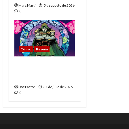
Marc Martí
5 de agosto de 2026
0
Cómic
Reseña
La tragedia del Doctor
Muerte, el mejor
villano de Marvel
Doc Pastor
31 de julio de 2026
0