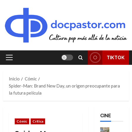
Saltar
al
contenido
TIKTOK
Menú
principal
Inicio
Cómic
Spider-Man: Brand New Day, un origen preocupante para
la futura película
CINE
Cómic
Crítica
Cine