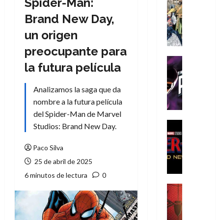
Spider-Man:
Cómic
Literatura
Brand New Day,
A
un origen
m
í
preocupante para
m
Cine
la futura película
e
Cómic
g
T
Analizamos la saga que da
u
h
s
nombre a la futura película
e
t
P
del Spider-Man de Marvel
a
h
Cine
Studios: Brand New Day.
L
a
Cómic
Crítica
a
n
Paco Silva
S
L
t
25 de abril de 2025
p
i
o
i
6 minutos de lectura
0
g
m
d
a
,
Cine
e
Crítica
d
9
r
S
e
0
-
p
l