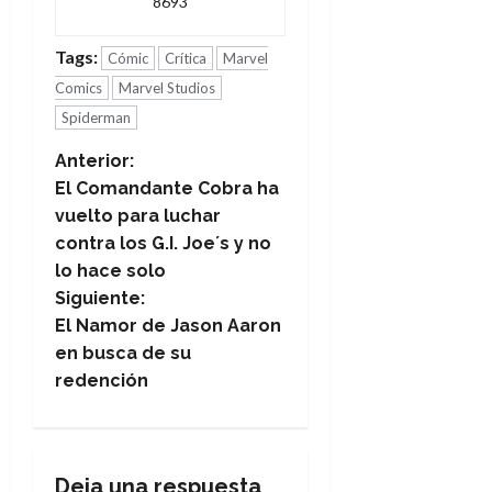
8693
Tags:
Cómic
Crítica
Marvel
Comics
Marvel Studios
Spiderman
N
Anterior:
El Comandante Cobra ha
a
vuelto para luchar
contra los G.I. Joe´s y no
v
lo hace solo
e
Siguiente:
El Namor de Jason Aaron
g
en busca de su
redención
a
c
i
Deja una respuesta