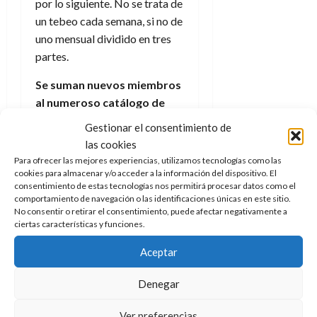
por lo siguiente. No se trata de
un tebeo cada semana, si no de
uno mensual dividido en tres
partes.
Se suman nuevos miembros
al numeroso catálogo de
villanos
, pero estos no tienen
Gestionar el consentimiento de
la presencia ni el carisma de
las cookies
los ya conocidos. Se añaden
Para ofrecer las mejores experiencias, utilizamos tecnologías como las
algunos como
Freak
, una
cookies para almacenar y/o acceder a la información del dispositivo. El
consentimiento de estas tecnologías nos permitirá procesar datos como el
especie de
Doomsday
venido
comportamiento de navegación o las identificaciones únicas en este sitio.
a menos que nace de un adicto
No consentir o retirar el consentimiento, puede afectar negativamente a
ciertas características y funciones.
tras tomar el suero de
Curt
Connors
. El
Señor Negativo
Aceptar
es el único que parece tener un
plan claro, pero su desarrollo
Denegar
no reviste de sorpresa ninguna.
Y, por supuesto, tenemos otra
Ver preferencias