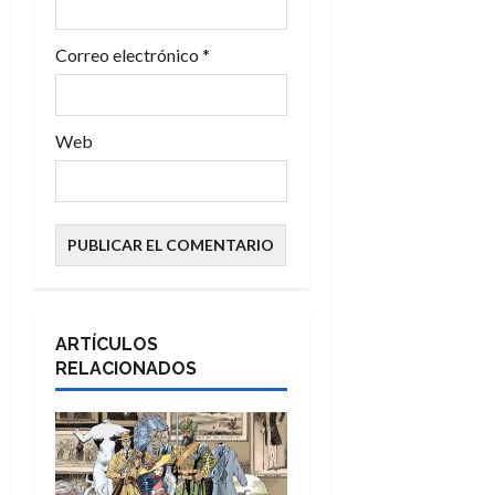
a
s
Correo electrónico
*
Web
ARTÍCULOS
RELACIONADOS