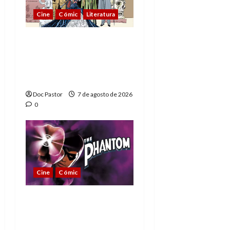
Cine
Cómic
Literatura
A mí me gusta La Liga
de los Hombres
Extraordinarios (parte
1)
Doc Pastor
7 de agosto de 2026
0
Cine
Cómic
The Phantom, 90 años
del héroe que nunca
muere