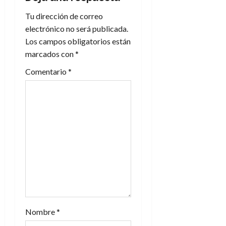
Tu dirección de correo
ó
electrónico no será publicada.
n
Los campos obligatorios están
marcados con
*
d
Comentario
*
e
e
n
t
r
a
d
Nombre
*