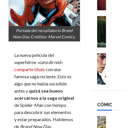
a
M
i
o
ñ
a
d
s
o
n
e
H
Cine
s
:
r
Cómic
o
d
Misceláne
B
-
Portada del recopilatorio Brand
m
e
V
r
M
New Day. Créditos: Marvel Comics.
b
l
e
a
a
r
h
n
n
n
e
é
g
La nueva película del
d
:
Cine
s
r
a
Crítica
N
B
superhéroe
«cara de red»
E
o
d
C
e
r
x
e
comparte título
con una
o
l
w
a
t
q
famosa saga reciente. Esto es
r
e
D
n
r
u
algo que no había sucedido
e
a
a
d
a
e
antes y
quizá sea bueno
s
n
y
N
o
n
acercarnos a la saga original
:
e
,
e
r
u
D
CÓMIC
r
de Spider-Man con tiempo
m
w
d
n
o
:
e
D
para descubrir sus elementos
i
c
o
R
j
a
Cine
n
y estar preparados. Hablemos
a
m
e
Cómic
o
y
a
m
de
Brand New Day
.