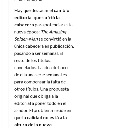
d
e
l
0
e
t
Hay que destacar el
cambio
t
A
o
u
editorial que sufrió la
p
r
r
cabecera
para potenciar esta
o
n
a
nueva época:
The Amazing
c
o
Spider-Man
se convirtió en la
a
9
única cabecera en publicación,
l
8
de
i
pasando a ser semanal. El
de
julio
p
julio
resto de los títulos:
de
s
de
2026
cancelados. La idea de hacer
2026
i
de ella una serie semanal es
0
s
0
para compensar la falta de
otros títulos. Una propuesta
7
original que obliga a la
de
editorial a poner todo en el
julio
de
asador. El problema reside en
2026
que
la calidad no está a la
0
altura de la nueva