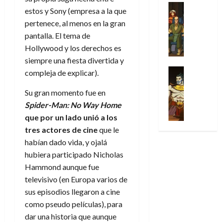
31
u
a
w
u
Análisis
c
julio
f
estos y Sony (empresa a la que
de
l
s
Cómic
:
n
de
i
i
julio
pertenece, al menos en la gran
Series
t
s
p
h
2026
p
c
de
X
pantalla. El tema de
u
o
r
o
ó
c
2026
0
-
Hollywood y los derechos es
r
:
i
m
a
i
M
0
a
e
m
siempre una fiesta divertida y
e
l
ó
e
p
l
e
Series
n
compleja de explicar).
D
n
n
Análisis
o
o
r
a
o
d
’
Cómic
p
p
Su gran momento fue en
a
j
c
e
X
9
c
t
s
e
Spider-Man: No Way Home
t
M
-
7
o
i
i
a
o
que por un lado unió a los
a
M
(
n
m
m
u
r
r
tres actores de cine
que le
e
2
q
i
p
n
E
v
habían dado vida, y ojalá
n
×
u
s
r
a
x
e
’
hubiera participado Nicholas
4
i
m
e
l
t
l
9
)
Hammond aunque fue
s
o
s
e
r
7
:
t
televisivo (en Europa varios de
y
i
y
a
30
(
A
ó
l
o
sus episodios llegaron a cine
e
ñ
de
2
p
l
a
n
n
como pseudo películas), para
o
julio
×
o
a
a
e
d
de
dar una historia que aunque
3
c