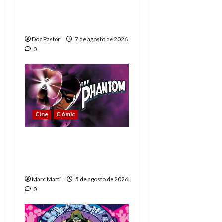
de los Hombres
Extraordinarios (parte
1)
Doc Pastor
7 de agosto de 2026
0
Cine
Cómic
The Phantom, 90 años
del héroe que nunca
muere
Marc Martí
5 de agosto de 2026
0