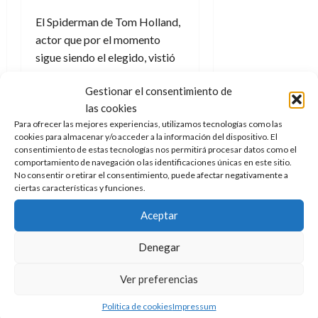
El Spiderman de Tom Holland,
actor que por el momento
sigue siendo el elegido, vistió
el traje clásico al final de ese
Gestionar el consentimiento de
entrega y emprendía una etapa
las cookies
distinta. El cómo será está por
Para ofrecer las mejores experiencias, utilizamos tecnologías como las
ver, pero tras las ideas y
cookies para almacenar y/o acceder a la información del dispositivo. El
venidas entre Marvel y Sony,
la
consentimiento de estas tecnologías nos permitirá procesar datos como el
comportamiento de navegación o las identificaciones únicas en este sitio.
ausencia de este entre la
No consentir o retirar el consentimiento, puede afectar negativamente a
lista de confirmados en
ciertas características y funciones.
Avengers: Doomsday
es más
Aceptar
que asumible la idea de que
por un tiempo irán por
Denegar
caminos separados (pero con
lazos y nexos para que todo
Ver preferencias
pueda unirse).
Política de cookies
Impressum