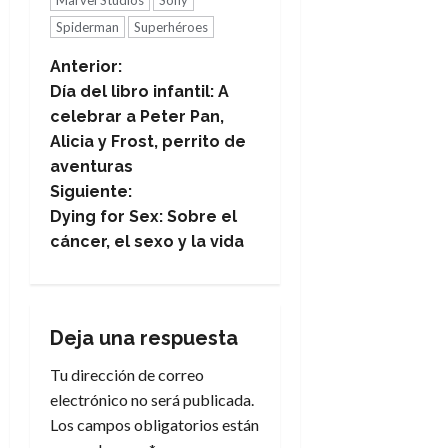
Marvel Studios
Sony
Spiderman
Superhéroes
N
Anterior:
Día del libro infantil: A
a
celebrar a Peter Pan,
Alicia y Frost, perrito de
v
aventuras
e
Siguiente:
Dying for Sex: Sobre el
g
cáncer, el sexo y la vida
a
c
Deja una respuesta
i
Tu dirección de correo
electrónico no será publicada.
ó
Los campos obligatorios están