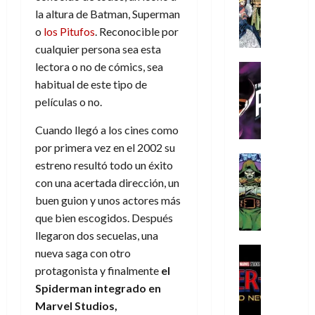
s
Literatura
s
r
,
r
u
la altura de Batman, Superman
A
d
c
d
m
i
e
o
los Pitufos
. Reconocible por
m
a
a
e
a
o
r
í
cualquier persona sea esta
y
t
l
d
s
e
m
o
e
lectora o no de cómics, sea
o
Cine
u
(
e
c
v
Cómic
e
habitual de este tipo de
r
p
5
g
T
u
e
s
a
películas o no.
a
de
u
h
a
r
p
r
r
agosto
s
e
n
t
Cuando llegó a los cines como
e
e
t
de
t
P
d
i
r
s
2026
por primera vez en el 2002 su
e
a
h
o
c
Cómic
a
u
1
estreno resultó todo un éxito
0
L
a
Reseña
l
a
d
n
)
con una acertada dirección, un
L
a
n
a
l
o
a
buen guion y unos actores más
a
L
t
n
,
c
7
que bien escogidos. Después
t
i
o
o
f
o
30
de
r
g
m
llegaron dos secuelas, una
s
ó
m
de
agosto
a
a
,
t
Cine
r
nueva saga con otro
julio
p
de
g
Cómic
d
9
a
m
de
2026
l
protagonista y finalmente
el
Crítica
e
e
0
l
2026
u
e
Spiderman integrado en
S
0
d
l
a
g
l
j
Marvel Studios,
0
p
i
o
ñ
i
a