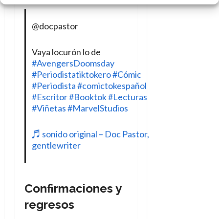
@docpastor
Vaya locurón lo de
#AvengersDoomsday
#Periodistatiktokero
#Cómic
#Periodista
#comictokespañol
#Escritor
#Booktok
#Lecturas
#Viñetas
#MarvelStudios
♬ sonido original – Doc Pastor,
gentlewriter
Confirmaciones y
regresos