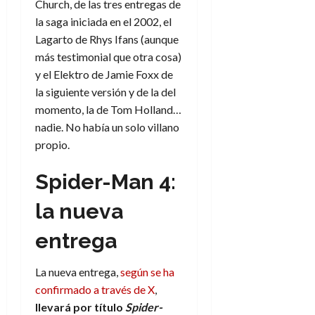
Church, de las tres entregas de
d
e
l
0
la saga iniciada en el 2002, el
e
t
t
A
o
Lagarto de Rhys Ifans (aunque
u
p
r
más testimonial que otra cosa)
r
o
n
a
y el Elektro de Jamie Foxx de
c
o
la siguiente versión y de la del
a
9
momento, la de Tom Holland…
l
8
de
nadie. No había un solo villano
i
de
julio
propio.
p
julio
de
s
de
2026
2026
Spider-Man 4:
i
0
s
0
la nueva
7
entrega
de
julio
de
La nueva entrega,
según se ha
2026
confirmado a través de X
,
0
llevará por título
Spider-