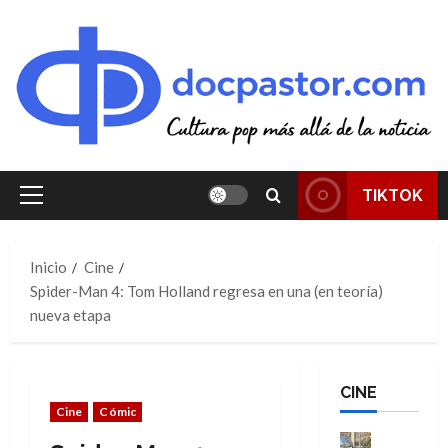
Saltar
al
contenido
TIKTOK
Menú
principal
Inicio
Cine
Spider-Man 4: Tom Holland regresa en una (en teoría)
nueva etapa
CINE
Cine
Cómic
Cine