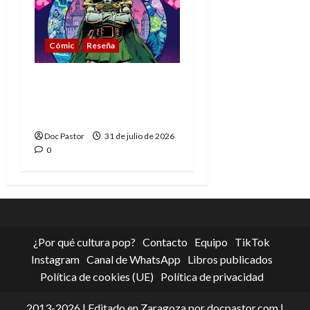
Cómic
Reseña
La tragedia del Doctor
Muerte, el mejor
villano de Marvel
Doc Pastor
31 de julio de 2026
0
¿Por qué cultura pop?
Contacto
Equipo
TikTok
Instagram
Canal de WhatsApp
Libros publicados
Política de cookies (UE)
Política de privacidad
2013-2026 | Editado en Zaragoza por docpastor.com |