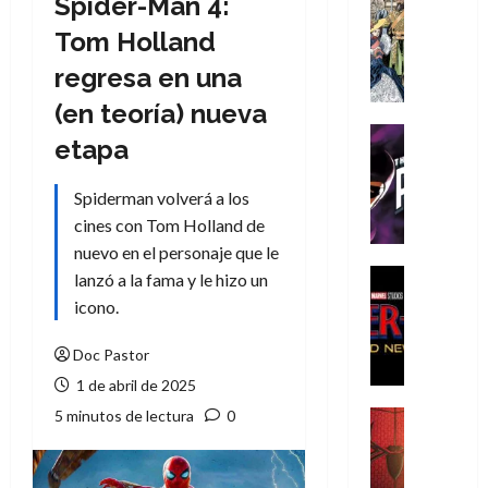
Spider-Man 4:
Cómic
Literatura
Tom Holland
A
regresa en una
m
í
(en teoría) nueva
m
Cine
etapa
e
Cómic
g
T
Spiderman volverá a los
u
h
s
cines con Tom Holland de
e
t
P
nuevo en el personaje que le
a
h
Cine
lanzó a la fama y le hizo un
L
a
Cómic
icono.
Crítica
a
n
S
L
t
Doc Pastor
p
i
o
1 de abril de 2025
i
g
m
d
a
5 minutos de lectura
0
,
Cine
e
Crítica
d
9
r
S
e
0
-
p
l