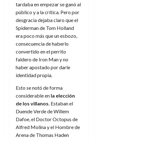
f
m
s
a
2026
29
tardaba en empezar se ganó al
)
a
i
a
d
d
de
público y a la crítica. Pero por
:
0
l
n
b
e
e
julio
e
i
desgracia dejaba claro que el
a
i
l
l
de
l
p
Spiderman de Tom Holland
l
l
a
2026
a
o
s
d
i
l
era poco más que un esbozo,
W
0
r
i
e
d
í
W
consecuencia de haberlo
i
s
l
a
n
E
convertido en el perrito
g
y
M
d
e
faldero de Iron Man y no
e
s
u
c
a
6
haber apostado por darle
n
u
n
o
de
y
identidad propia.
p
d
m
agosto
3
e
u
i
o
de
de
Esto se notó de forma
l
n
a
2026
c
agosto
d
considerable en
la elección
t
l
de
o
0
e
o
de los villanos.
Estaban el
2026
n
s
d
Duende Verde de Willem
t
20
0
t
e
r
de
Dafoe, el Doctor Octopus de
i
n
julio
a
Alfred Molina y el Hombre de
n
o
de
c
Arena de Thomas Haden
o
r
2026
u