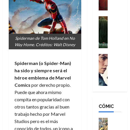
a
M
i
o
ñ
a
d
s
o
n
e
H
Cine
s
:
r
Cómic
o
d
Misceláne
B
-
m
e
V
r
M
b
l
Spiderman de Tom Holland en No
e
a
a
r
h
Way Home. Créditos: Walt Disney
n
n
n
e
é
g
d
:
Cine
s
r
a
Crítica
N
B
Spiderman (o Spider-Man)
E
o
d
C
e
r
x
e
ha sido y siempre será el
o
l
w
a
t
q
héroe emblema de Marvel
r
e
D
n
r
u
Comics
por derecho propio.
e
a
a
d
a
e
Puede que ahora mismo
s
n
y
N
o
n
compita en popularidad con
:
e
,
e
r
u
D
CÓMIC
r
otros tantos gracias al buen
m
w
d
n
o
:
e
D
trabajo hecho por Marvel
i
c
o
R
j
a
Cine
n
Studios pero es el más
a
m
e
Cómic
o
y
a
m
conocido de todos, un icono a