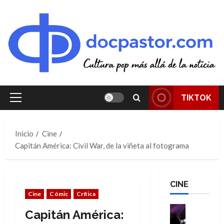
Saltar
al
contenido
TIKTOK
Menú
principal
Inicio
Cine
Capitán América: Civil War, de la viñeta al fotograma
CINE
Cine
Cómic
Crítica
Cine
Capitán América:
Cómic