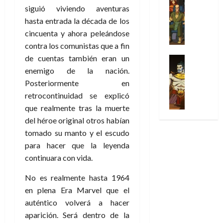
l
s
Cómic
:
a
n
siguió viviendo aventuras
o
d
Series
t
s
p
l
h
c
e
hasta entrada la década de los
X
u
o
r
g
o
t
M
cincuenta y ahora peleándose
-
r
:
i
i
m
o
a
contra los comunistas que a fin
M
a
e
m
a
e
r
r
e
de cuentas también eran un
p
l
e
Series
d
n
E
v
n
Análisis
o
o
enemigo de la nación.
r
e
a
x
e
’
Cómic
p
p
a
j
j
Posteriormente en
t
l
X
9
c
t
s
a
e
retrocontinuidad se explicó
r
-
7
o
i
i
d
a
a
que realmente tras la muerte
30
M
(
n
m
m
e
u
ñ
del héroe original otros habían
de
e
2
q
i
p
e
n
o
julio
n
tomado su manto y el escudo
×
u
s
r
m
a
de
’
4
para hacer que la leyenda
i
m
e
o
l
2026
29
9
)
s
continuara con vida.
o
s
c
e
de
7
:
0
t
y
i
i
y
julio
(
A
No es realmente hasta 1964
ó
l
o
o
e
de
2
p
en plena Era Marvel que el
l
a
n
n
n
2026
×
o
a
a
e
auténtico volverá a hacer
a
d
3
0
c
f
m
s
r
a
aparición. Será dentro de la
)
a
i