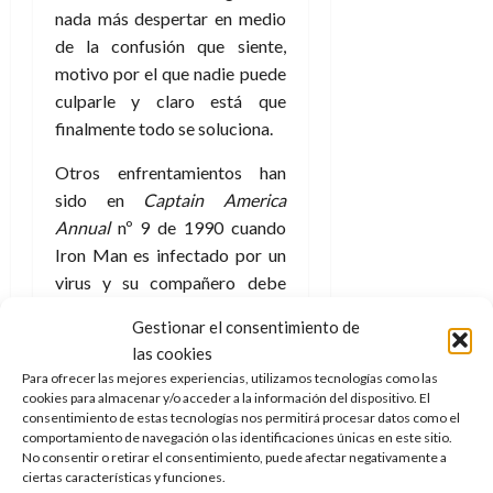
nada más despertar en medio
de la confusión que siente,
motivo por el que nadie puede
culparle y claro está que
finalmente todo se soluciona.
Otros enfrentamientos han
sido en
Captain America
Annual
nº 9 de 1990 cuando
Iron Man es infectado por un
virus y su compañero debe
pararle, la historia doble de
Gestionar el consentimiento de
Iron Man
nº 228 +
Captain
las cookies
America
nº 341 en el que
Para ofrecer las mejores experiencias, utilizamos tecnologías como las
pelean mientras Stark está
cookies para almacenar y/o acceder a la información del dispositivo. El
intentando recuperar su
consentimiento de estas tecnologías nos permitirá procesar datos como el
comportamiento de navegación o las identificaciones únicas en este sitio.
tecnología y la cosa se va de
No consentir o retirar el consentimiento, puede afectar negativamente a
las manos. Destaca por encima
ciertas características y funciones.