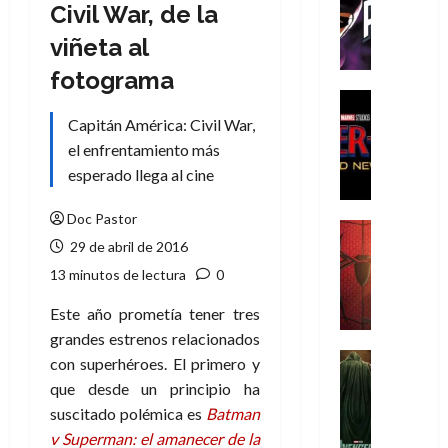
T
Civil War, de la
h
viñeta al
e
P
fotograma
h
Cine
a
Cómic
Capitán América: Civil War,
Crítica
n
el enfrentamiento más
S
t
esperado llega al cine
p
o
i
m
Doc Pastor
d
,
Cine
e
29 de abril de 2016
Crítica
9
r
S
0
13 minutos de lectura
0
-
p
a
M
i
Este año prometía tener tres
ñ
a
d
grandes estrenos relacionados
o
n
e
Cine
s
con superhéroes. El primero y
:
r
Cómic
d
que desde un principio ha
Misceláne
B
-
e
suscitado polémica es
Batman
V
r
M
l
v Superman: el amanecer de la
e
a
a