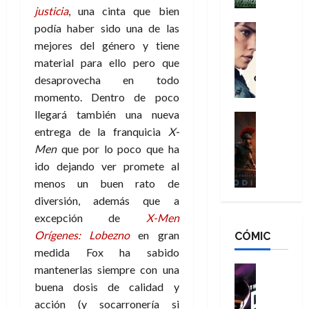
h
n
justicia
, una cinta que bien
n
n
é
g
d
podía haber sido una de las
:
Cine
r
a
Crítica
N
B
mejores del género y tiene
o
d
C
e
r
e
material para ello pero que
o
l
w
a
q
desaprovecha en todo
r
e
D
n
u
momento. Dentro de poco
e
a
a
d
e
llegará también una nueva
s
n
y
Cine
N
n
:
entrega de la franquicia
X-
e
Crítica
,
e
u
L
D
r
Men
que por lo poco que ha
m
w
n
a
o
:
e
D
ido dejando ver promete al
c
O
o
R
j
a
a
menos un buen rato de
d
m
e
o
y
m
diversión, además que a
i
s
s
r
,
u
excepción de
X-Men
s
d
c
d
m
e
Orígenes: Lobezno
en gran
CÓMIC
e
a
a
e
a
r
a
medida Fox ha sabido
y
t
l
d
e
d
o
e
mantenerlas siempre con una
o
Cine
u
e
c
v
Cómic
e
r
buena dosis de calidad y
5
C
T
u
e
s
a
acción (y socarronería si
de