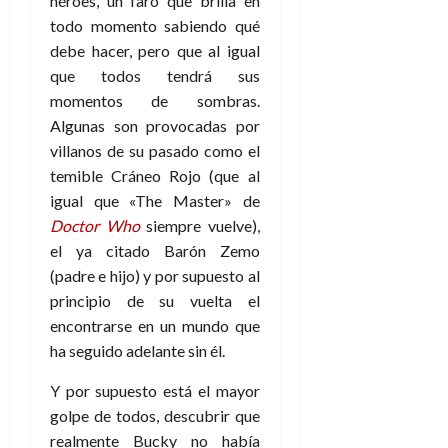
héroes, un faro que brilla en
e
t
t
todo momento sabiendo qué
A
o
u
debe hacer, pero que al igual
p
r
r
o
que todos tendrá sus
n
a
c
o
momentos de sombras.
a
Algunas son provocadas por
9
l
8
de
villanos de su pasado como el
i
de
julio
temible Cráneo Rojo (que al
p
julio
de
igual que «The Master» de
s
de
2026
Doctor Who
siempre vuelve),
2026
i
0
s
el ya citado Barón Zemo
0
(padre e hijo) y por supuesto al
7
principio de su vuelta el
de
encontrarse en un mundo que
julio
ha seguido adelante sin él.
de
2026
Y por supuesto está el mayor
0
golpe de todos, descubrir que
realmente Bucky no había