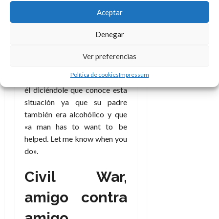
de otros el
Iron Man
nº 127 de
Aceptar
1979 en que no hay lucha física
y todo es simplemente un
Denegar
diálogo entre los dos hombres
cuando Tony está cayendo
Ver preferencias
irremediablemente en el
Política de cookies
Impressum
alcoholismo y Steve se abre a
él diciéndole que conoce esta
situación ya que su padre
también era alcohólico y que
«a man has to want to be
helped. Let me know when you
do».
Civil War,
amigo contra
amigo