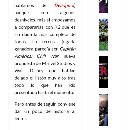
h
h
a
r
p
r
agosto
hablamos de
Deadpool
)
r
e
n
t
e
e
de
aunque con algunos
i
P
d
i
r
s
2026
desniveles, más si empezamos
s
h
o
c
Cómic
a
u
0
a compararlas con
X2
que es
t
a
Reseña
l
a
d
n
L
o
n
a
l
sin duda la más completa de
o
a
a
p
t
n
,
todas. La tercera jugada
c
t
h
o
o
f
o
ganadora parecía ser
Capitán
30
r
e
m
s
ó
m
de
América: Civil War
, nueva
a
r
,
t
Cine
r
julio
p
propuesta de Marvel Studios y
g
Cómic
N
9
a
m
de
l
Crítica
Walt Disney que habían
e
o
0
l
2026
u
e
S
d
dejado el listón muy alto tras
l
a
g
l
j
0
p
i
a
ñ
i
todo lo que han ido
a
a
i
a
n
o
a
r
presentado hasta el momento.
a
d
d
Cómic
,
s
d
e
v
e
Reseña
e
u
d
Pero antes de seguir, conviene
e
p
e
r
E
l
n
e
j
e
dar un poco de historia al
n
-
l
D
a
l
a
t
t
lector.
M
V
o
e
h
d
i
u
a
i
c
s
é
e
d