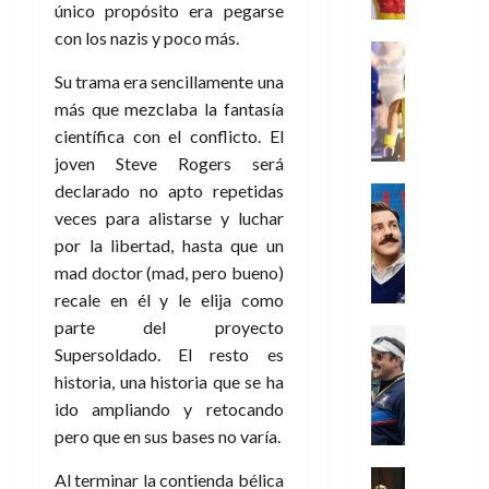
r
e
t
l
único propósito era pegarse
de
julio
o
l
0
i
l
a
2026
a
de
con los nazis y poco más.
o
k
m
o
Juguetes
s
2026
n
0
m
H
Análisis
e
e
d
Su trama era sencillamente una
o
0
s
o
Series
n
s
e
d
más que mezclaba la fantasía
P
d
g
t
p
l
e
científica con el conflicto. El
l
a
a
o
e
a
M
joven Steve Rogers será
a
y
n
q
r
c
a
y
o
e
declarado no apto repetidas
Series
u
a
i
r
m
c
n
Cine
veces para alistarse y luchar
e
d
e
v
o
Misceláne
u
P
a
o
por la libertad, hasta que un
n
e
C
b
a
l
n
c
mad doctor (mad, pero bueno)
l
u
i
n
a
t
i
30
recale en él y le elija como
a
l
d
y
i
a
de
parte del proyecto
31
n
y
o
m
Crítica
c
julio
f
de
d
Supersoldado. El resto es
W
Series
l
o
de
i
i
julio
o
T
W
historia, una historia que se ha
a
b
2026
p
c
de
l
e
E
n
i
ido ampliando y retocando
ó
c
2026
0
a
d
R
o
l
a
pero que en sus bases no varía.
i
c
L
0
a
s
:
l
ó
u
a
w
t
u
Análisis
Al terminar la contienda bélica
D
n