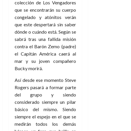
a
d
d
colección de Los Vengadores
:
l
n
b
e
e
27
que se encontrarán su cuerpo
e
i
a
i
l
l
de
congelado y atónitos verán
l
p
l
l
a
a
julio
o
que este despertará sin saber
s
d
i
l
de
W
r
i
dónde o cuándo está. Según se
e
2026
d
í
W
i
s
l
a
sabrá tras una fallida misión
n
E
0
g
y
M
d
e
contra el Barón Zemo (padre)
e
s
u
c
a
el Capitán América caerá al
6
n
u
n
o
de
mar y su joven compañero
y
p
d
m
agosto
3
Bucky morirá.
e
u
i
o
de
de
l
n
a
2026
c
agosto
Así desde ese momento Steve
d
t
l
de
o
0
Rogers pasará a formar parte
e
o
2026
n
del grupo y siendo
s
d
t
20
0
t
e
considerado siempre un pilar
r
de
i
n
básico del mismo. Siendo
julio
a
n
o
de
c
siempre el espejo en el que se
o
r
2026
u
medirán todos los demás
d
e
l
0