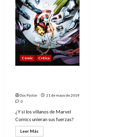
Cómic
Crítica
Los Vengadores: Actos
de venganza, la unión
hace la fuerza
Doc Pastor
21 de mayo de 2019
0
¿Y si los villanos de Marvel
Comics unieran sus fuerzas?
Leer
Leer Más
más