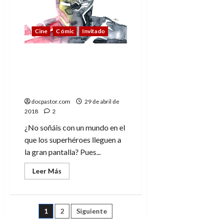
opinión)
Cine
Cómic
Invitado
Nunca van a hacerse
películas de
superhéroes como es
debido
docpastor.com
29 de abril de
2018
2
¿No soñáis con un mundo en el
que los superhéroes lleguen a
la gran pantalla? Pues...
Leer
Leer Más
más
acerca
de
Nunca
van
Paginación
1
2
Siguiente
a
hacerse