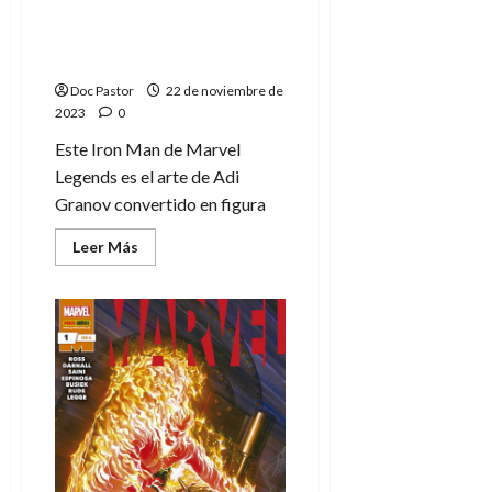
Extremis, la figura de
Robert
Downey
acción de Marvel
Jr.)
Legends
Doc Pastor
22 de noviembre de
2023
0
Este Iron Man de Marvel
Legends es el arte de Adi
Granov convertido en figura
Leer
Leer Más
más
acerca
de
Reseña:
Iron
Man
Extremis,
la
figura
de
acción
de
Marvel
Legends