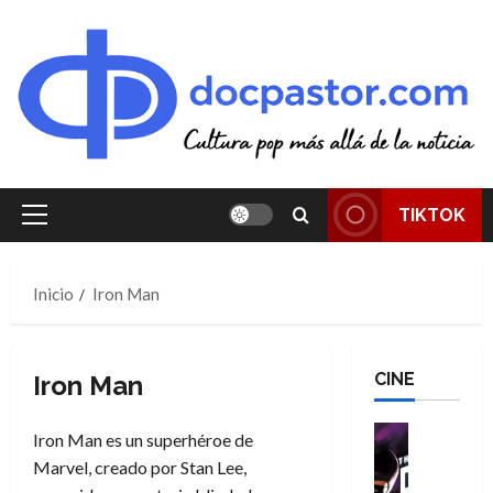
Saltar
al
contenido
TIKTOK
Menú
principal
Inicio
Iron Man
CINE
Iron Man
Cine
Iron Man es un superhéroe de
Cómic
Marvel, creado por Stan Lee,
T