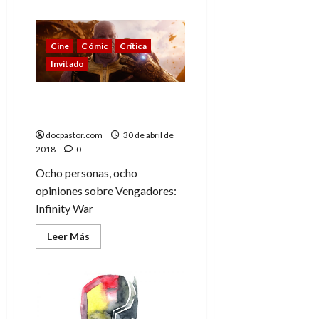
acerca
de
Los
Vengadores:
Actos
Cine
Cómic
Crítica
de
Invitado
venganza,
la
unión
hace
Vengadores: Infinity War
la
fuerza
(píldoras de opinión)
docpastor.com
30 de abril de
2018
0
Ocho personas, ocho
opiniones sobre Vengadores:
Infinity War
Leer
Leer Más
más
acerca
de
Vengadores:
Infinity
War
(píldoras
de