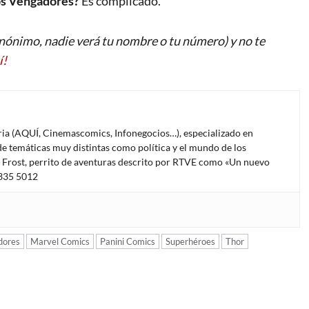
os Vengadores?
Es complicado.
ónimo, nadie verá tu nombre o tu número) y no te
í!
oria (AQUÍ, Cinemascomics, Infonegocios…), especializado en
e temáticas muy distintas como política y el mundo de los
l Frost, perrito de aventuras descrito por RTVE como «Un nuevo
4335 5012
dores
Marvel Comics
Panini Comics
Superhéroes
Thor