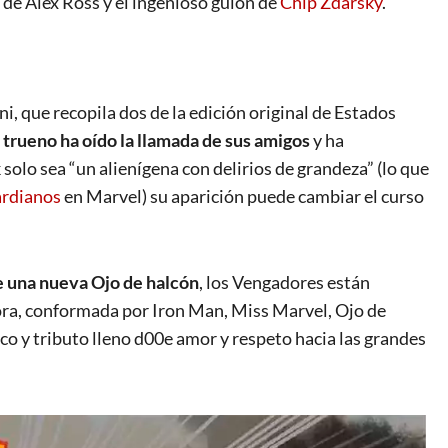
 de Alex Ross y el ingenioso guion de
Chip Zdarsky
.
i, que recopila dos de la edición original de Estados
l trueno ha oído la llamada de sus amigos
y ha
olo sea “un alienígena con delirios de grandeza” (lo que
ardianos
en Marvel) su aparición puede cambiar el curso
e una nueva Ojo de halcón
, los Vengadores están
ora, conformada por Iron Man, Miss Marvel, Ojo de
co y tributo lleno d00e amor y respeto hacia las grandes