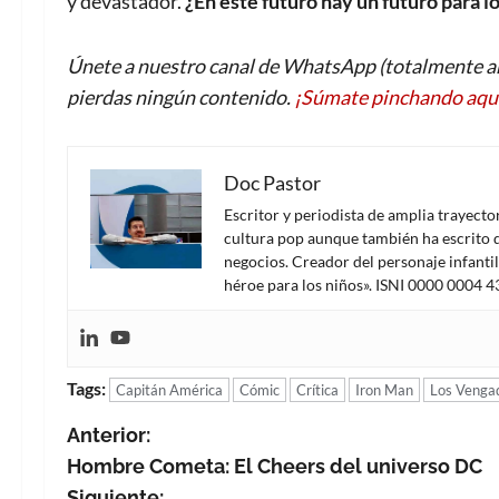
y devastador.
¿En este futuro ha
y
un futuro para
l
Únete a nuestro canal de WhatsApp (totalmente an
pierdas ningún contenido.
¡Súmate pinchando aqu
Doc Pastor
Escritor y periodista de amplia trayect
cultura pop aunque también ha escrito d
negocios. Creador del personaje infanti
héroe para los niños». ISNI 0000 0004 
Tags:
Capitán América
Cómic
Crítica
Iron Man
Los Venga
N
Anterior:
Hombre Cometa: El Cheers del universo DC
a
Siguiente: