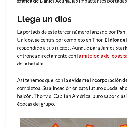
gráfica de Daniel Acuña
, las impactantes portadas
Llega un dios
La portada de este tercer número lanzado por Panin
Unidos, se centra por completo en Thor.
El dios de
respondido a sus ruegos. Aunque para James Stark s
entronca directamente con
la mitología de los asg
de la batalla.
Así tenemos que, con
la evidente incorporación d
completos. Su alineación en este futuro queda, ah
halcón, Thor y el Capitán América, puro sabor clási
épocas del grupo.