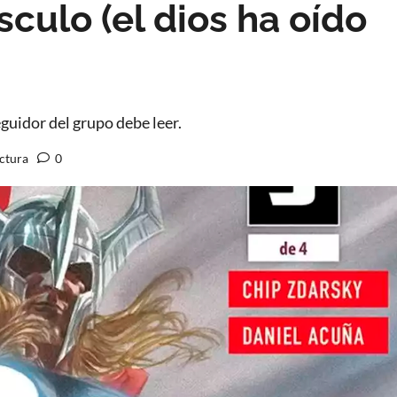
culo (el dios ha oído
guidor del grupo debe leer.
ectura
0