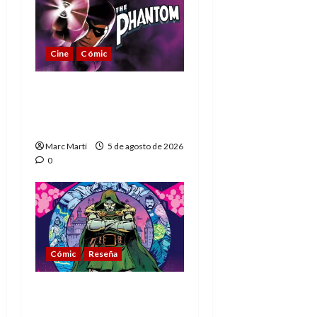
Cine
Cómic
The Phantom, 90 años
del héroe que nunca
muere
Marc Martí
5 de agosto de 2026
0
Cómic
Reseña
La tragedia del Doctor
Muerte, el mejor