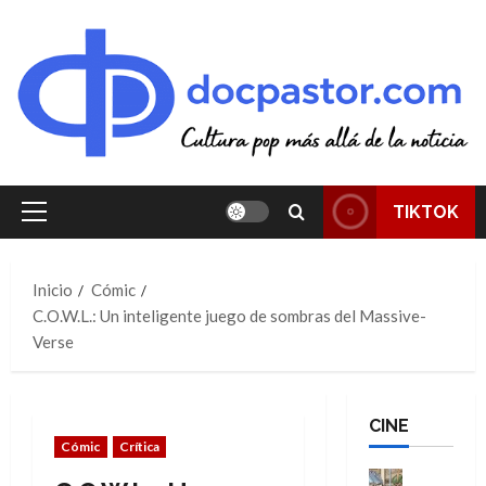
Saltar
al
contenido
TIKTOK
Menú
principal
Inicio
Cómic
C.O.W.L.: Un inteligente juego de sombras del Massive-
Verse
CINE
Cómic
Crítica
Cine