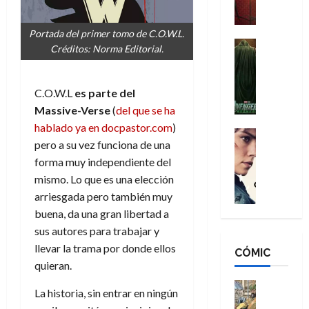
a
M
i
o
ñ
a
d
s
o
Portada del primer tomo de C.O.W.L.
n
e
H
Cine
s
Créditos: Norma Editorial.
:
r
Cómic
o
d
Misceláne
B
-
m
e
V
r
M
b
l
C.O.W.L
es parte del
e
a
a
r
h
Massive-V
e
rse
(
del que se ha
n
n
n
e
é
hablado ya en docpastor.com
)
g
d
:
Cine
s
r
pero a su vez funciona de una
a
Crítica
N
B
E
o
d
C
forma muy independiente del
e
r
x
e
o
l
w
mismo. Lo que es una elección
a
t
q
r
e
D
n
arriesgada pero también muy
r
u
e
a
a
d
a
e
buena, da una gran libertad a
s
n
y
N
o
n
sus autores para trabajar y
:
e
,
e
r
u
llevar la trama por donde ellos
D
CÓMIC
r
m
w
d
n
quieran.
o
:
e
D
i
c
o
R
j
a
Cine
n
a
La historia, sin entrar en ningún
m
e
Cómic
o
y
a
m