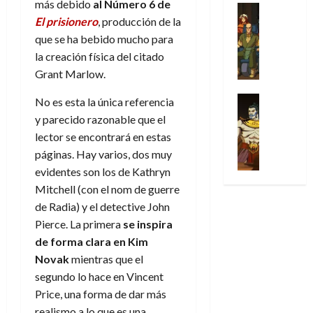
31
más debido
al Número 6 de
u
a
w
u
Análisis
c
julio
f
de
El prisionero
, producción de la
l
s
Cómic
:
n
de
i
i
julio
Series
t
s
p
que se ha bebido mucho para
h
2026
p
c
de
X
u
o
r
o
la creación física del citado
ó
c
2026
0
-
r
:
i
m
a
Grant Marlow.
i
M
0
a
e
m
e
l
ó
e
p
l
e
Series
n
No es esta la única referencia
D
n
n
Análisis
o
o
r
a
o
y parecido razonable que el
d
’
Cómic
p
p
a
j
c
e
lector se encontrará en estas
X
9
c
t
s
e
t
M
páginas. Hay varios, dos muy
-
7
o
i
i
a
o
a
M
evidentes son los de Kathryn
(
n
m
m
u
r
r
e
2
Mitchell (con el nom de guerre
q
i
p
n
E
v
n
×
u
de Radia) y el detective John
s
r
a
x
e
’
4
i
m
e
Pierce. La primera
se inspira
l
t
l
9
)
s
o
s
e
de forma clara en Kim
r
7
:
t
y
i
y
a
Novak
mientras que el
30
(
A
ó
l
o
e
ñ
de
segundo lo hace en Vincent
2
p
l
a
n
n
o
julio
Price, una forma de dar más
×
o
a
a
e
d
de
3
c
realismo a lo que es una