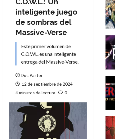
C.O.W.L.: Un
Cómic
Literatura
inteligente juego
A
de sombras del
m
í
Massive-Verse
m
Cine
e
Cómic
Este primer volumen de
g
T
C.O.WL. es una inteligente
u
h
entrega del Massive-Verse.
s
e
t
P
Doc Pastor
a
h
Cine
12 de septiembre de 2024
L
a
Cómic
Crítica
a
n
4 minutos de lectura
0
S
L
t
p
i
o
i
g
m
d
a
,
Cine
e
Crítica
d
9
r
S
e
0
-
p
l