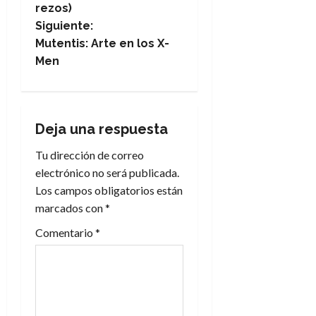
rezos)
v
Siguiente:
e
Mutentis: Arte en los X-
Men
g
a
Deja una respuesta
c
Tu dirección de correo
i
electrónico no será publicada.
Los campos obligatorios están
ó
marcados con
*
n
Comentario
*
d
e
e