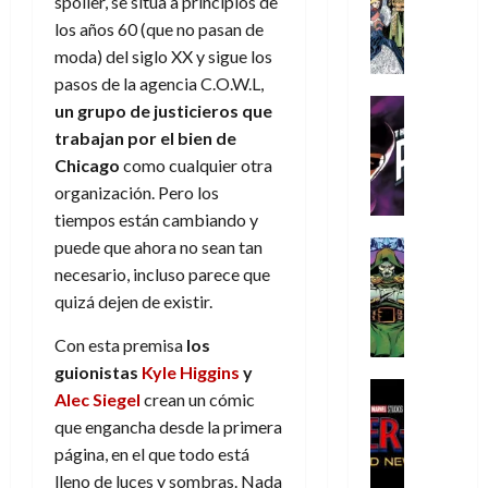
spoiler, se sitúa a principios de
s
Literatura
s
r
,
r
u
A
los años 60 (que no pasan de
d
c
d
m
i
e
m
a
a
moda) del siglo XX y sigue los
e
a
o
r
í
y
t
l
d
pasos de la agencia C.O.W.L,
s
e
m
o
e
o
Cine
u
(
un grupo de justicieros que
e
c
v
Cómic
e
r
p
trabajan por el bien de
5
g
T
u
e
s
a
a
de
Chicago
como cualquier otra
u
h
a
r
p
r
r
agosto
organización. Pero los
s
e
n
t
e
e
t
de
t
tiempos están cambiando y
P
d
i
r
s
2026
e
a
h
o
c
puede que ahora no sean tan
Cómic
a
u
1
0
L
a
Reseña
l
a
d
necesario, incluso parece que
n
)
L
a
n
a
l
o
a
quizá dejen de existir.
a
L
t
n
,
c
7
t
i
o
o
f
Con esta premisa
los
o
30
de
r
g
m
s
ó
m
guionistas
Kyle Higgins
y
de
agosto
a
a
,
t
Cine
r
julio
p
de
Alec Siegel
crean un cómic
g
Cómic
d
9
a
m
de
2026
l
que engancha desde la primera
Crítica
e
e
0
l
2026
u
e
S
página, en el que todo está
0
d
l
a
g
l
j
0
p
lleno de luces y sombras. Nada
i
o
ñ
i
a