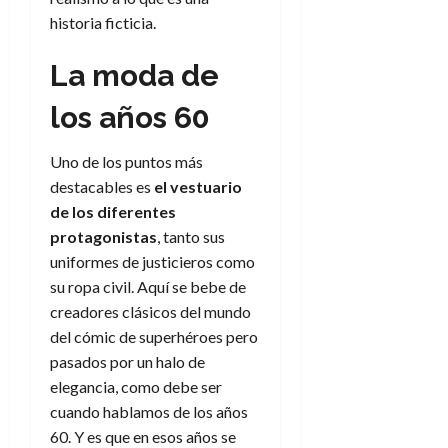
f
m
s
a
2026
29
)
a
historia ficticia.
i
a
d
d
de
:
0
l
n
b
e
e
julio
e
i
a
La moda de
i
l
l
de
l
p
l
l
a
2026
a
o
s
los años 60
d
i
l
W
0
r
i
e
d
í
W
i
s
l
a
n
E
Uno de los puntos más
g
y
M
d
e
destacables es
el vestuario
e
s
u
c
a
6
de los diferentes
n
u
n
o
de
protagonistas
, tanto sus
y
p
d
m
agosto
3
e
u
uniformes de justicieros como
i
o
de
de
l
n
su ropa civil. Aquí se bebe de
a
2026
c
agosto
d
t
l
de
o
creadores clásicos del mundo
0
e
o
2026
n
del cómic de superhéroes pero
s
d
t
20
pasados por un halo de
0
t
e
r
de
elegancia, como debe ser
i
n
julio
a
cuando hablamos de los años
n
o
de
c
o
60. Y es que en esos años se
r
2026
u