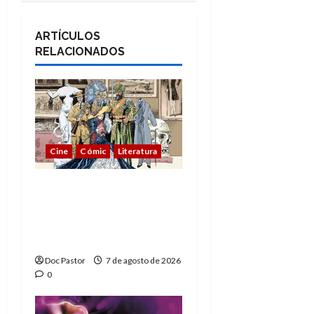
ARTÍCULOS
RELACIONADOS
Cine
Cómic
Literatura
A mí me gusta La Liga
de los Hombres
Extraordinarios (parte
1)
Doc Pastor
7 de agosto de 2026
0