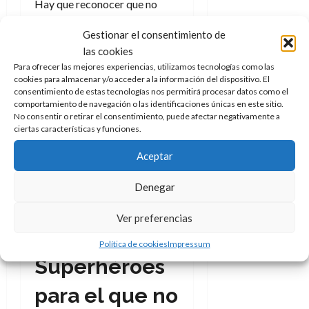
Hay que reconocer que no
chocaría ver a Twiggy
Gestionar el consentimiento de
paseando entre los agentes de
las cookies
C.O.W.L. del Massive-Verse.
Para ofrecer las mejores experiencias, utilizamos tecnologías como las
cookies para almacenar y/o acceder a la información del dispositivo. El
consentimiento de estas tecnologías nos permitirá procesar datos como el
comportamiento de navegación o las identificaciones únicas en este sitio.
No consentir o retirar el consentimiento, puede afectar negativamente a
ciertas características y funciones.
Aceptar
El arte de Rod Reis en
Denegar
C.O.W.L. Créditos: Norma
Editoria/Image.
Ver preferencias
Política de cookies
Impressum
Superhéroes
para el que no