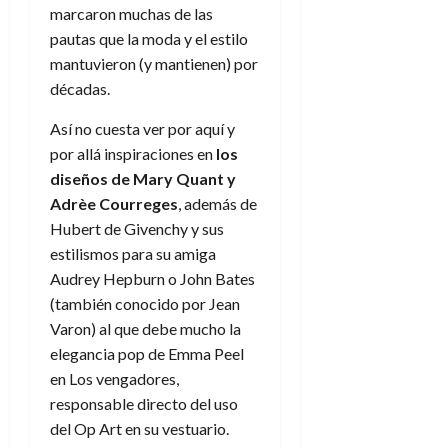
d
e
marcaron muchas de las
l
0
e
t
t
pautas que la moda y el estilo
A
o
u
mantuvieron (y mantienen) por
p
r
r
décadas.
o
n
a
c
o
Así no cuesta ver por aquí y
a
9
por allá inspiraciones en
los
l
8
de
diseños de Mary Quant y
i
de
julio
Adrèe Courreges
, además de
p
julio
de
Hubert de Givenchy y sus
s
de
2026
2026
i
estilismos para su amiga
0
s
Audrey Hepburn o John Bates
0
(también conocido por Jean
7
Varon) al que debe mucho la
de
elegancia pop de Emma Peel
julio
en Los vengadores,
de
2026
responsable directo del uso
del Op Art en su vestuario.
0