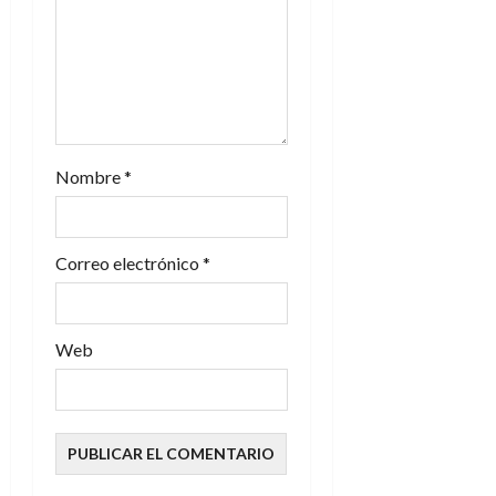
n
t
r
a
Nombre
*
d
Correo electrónico
*
a
s
Web