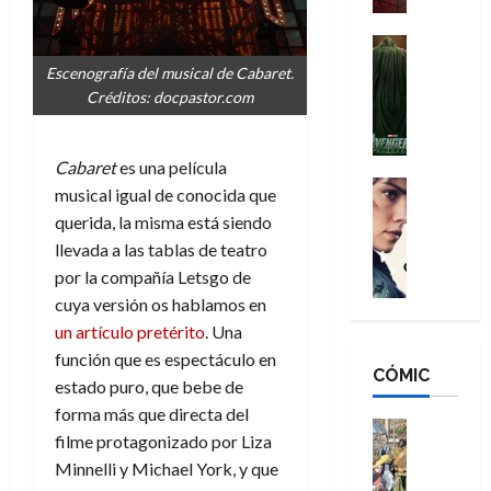
a
d
s
o
n
e
H
Cine
s
:
r
Cómic
o
d
Escenografía del musical de Cabaret.
Misceláne
B
-
m
e
Créditos: docpastor.com
V
r
M
b
l
e
a
a
r
h
n
n
n
e
é
Cabaret
es una película
g
d
:
Cine
s
r
musical igual de conocida que
a
Crítica
N
B
E
o
querida, la misma está siendo
d
C
e
r
x
e
llevada a las tablas de teatro
o
l
w
a
t
q
por la compañía Letsgo de
r
e
D
n
r
u
e
a
cuya versión os hablamos en
a
d
a
e
s
n
y
N
un artículo pretérito
. Una
o
n
:
e
,
e
r
función que es espectáculo en
u
D
CÓMIC
r
m
w
d
n
estado puro, que bebe de
o
:
e
D
i
c
forma más que directa del
o
R
j
a
Cine
n
a
filme protagonizado por Liza
m
e
Cómic
o
y
a
m
Minnelli y Michael York, y que
s
Literatura
s
r
,
r
u