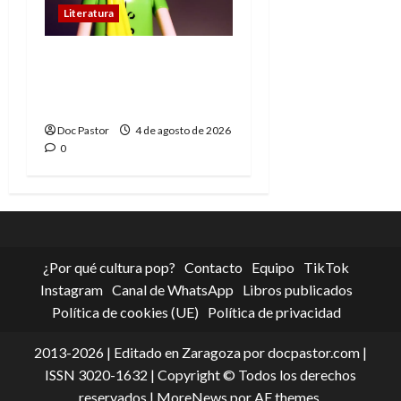
Literatura
El principito de
Playmobil conquista
con su sencillez
Doc Pastor
4 de agosto de 2026
0
¿Por qué cultura pop?
Contacto
Equipo
TikTok
Instagram
Canal de WhatsApp
Libros publicados
Política de cookies (UE)
Política de privacidad
2013-2026 | Editado en Zaragoza por docpastor.com |
ISSN 3020-1632 | Copyright © Todos los derechos
reservados
|
MoreNews
por AF themes.