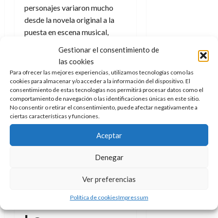
personajes variaron mucho
desde la novela original a la
puesta en escena musical,
algunos desaparecieron y
Gestionar el consentimiento de
otros se crearon de cero (o
las cookies
inspirados por
El señor Norris
Para ofrecer las mejores experiencias, utilizamos tecnologías como las
cambia de tren la novela
que
cookies para almacenar y/o acceder a la información del dispositivo. El
consentimiento de estas tecnologías nos permitirá procesar datos como el
precede a
Adiós a Berlín
),
comportamiento de navegación o las identificaciones únicas en este sitio.
junto con hechos de la trama y
No consentir o retirar el consentimiento, puede afectar negativamente a
ciertas características y funciones.
el argumento que también se
modificaron.
Aceptar
Denegar
Haz clic para aceptar cookies
de marketing y permitir este
Ver preferencias
contenido
Política de cookies
Impressum