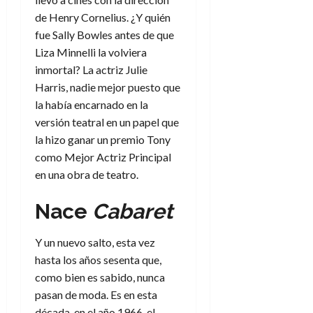
e
t
t
de Henry Cornelius. ¿Y quién
A
o
u
fue Sally Bowles antes de que
p
r
r
o
Liza Minnelli la volviera
n
a
c
o
inmortal? La actriz Julie
a
Harris, nadie mejor puesto que
9
l
8
de
la había encarnado en la
i
de
julio
versión teatral en un papel que
p
julio
de
la hizo ganar un premio Tony
s
de
2026
como Mejor Actriz Principal
2026
i
0
s
en una obra de teatro.
0
Nace
Cabaret
7
de
julio
Y un nuevo salto, esta vez
de
hasta los años sesenta que,
2026
como bien es sabido, nunca
0
pasan de moda. Es en esta
década, en el año 1966, el