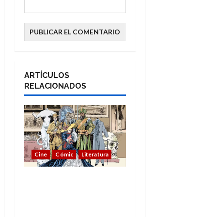
ARTÍCULOS
RELACIONADOS
Cine
Cómic
Literatura
A mí me gusta La Liga
de los Hombres
Extraordinarios (parte
1)