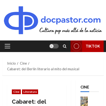
Saltar
al
contenido
TIKTOK
Menú
principal
Inicio
Cine
Cabaret: del Berlín literario al mito del musical
CINE
Cine
Literatura
Cine
Cabaret: del
Cómic