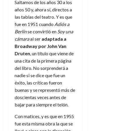
a
d
d
Saltamos de los años 30 a los
de
:
0
l
n
b
e
e
julio
años 50 y, ahora sí, directos a
e
i
a
i
l
l
de
las tablas del teatro. Y es que
l
p
l
l
a
2026
a
o
fue en 1951 cuando
Adiós a
s
d
i
l
W
0
r
i
Berlín
se convirtió en
Soy una
e
d
í
W
i
s
l
a
cámara
al ser
adaptada a
n
E
g
y
M
d
e
Broadway por John Van
e
s
u
c
a
Druten
, un título que viene de
6
n
u
n
o
de
una cita de la primera página
y
p
d
m
agosto
3
del libro. No sorprenderá a
e
u
i
o
de
de
l
nadie si se dice que fue un
n
a
2026
c
agosto
d
t
éxito, las críticas fueron
l
de
o
0
e
o
2026
buenas y se representó más de
n
s
d
t
doscientas veces antes de
20
0
t
e
r
de
bajar para siempre el telón.
i
n
julio
a
n
o
de
c
Con matices, y es que en 1955
o
r
2026
u
fue esta misma obra la que se
d
e
l
0
llevó a cines con la dirección