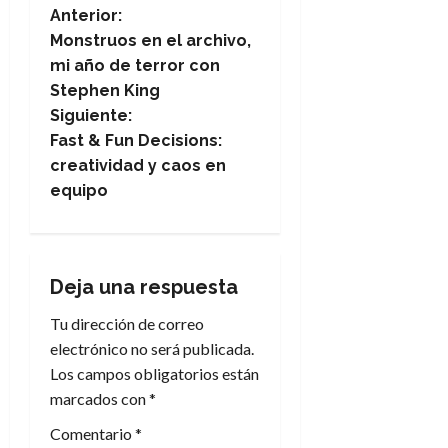
N
Anterior:
Monstruos en el archivo,
a
mi año de terror con
Stephen King
v
Siguiente:
e
Fast & Fun Decisions:
creatividad y caos en
g
equipo
a
c
Deja una respuesta
i
Tu dirección de correo
electrónico no será publicada.
ó
Los campos obligatorios están
n
marcados con
*
Comentario
*
d