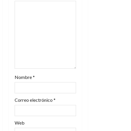
e
e
n
t
r
a
Nombre
*
d
a
Correo electrónico
*
s
Web