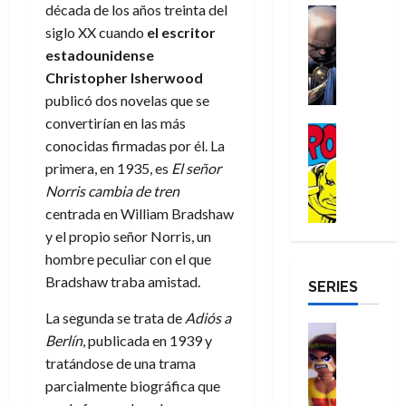
a
d
década de los años treinta del
d
H
Cómic
s
d
e
v
e
Reseña
siglo XX cuando
el escritor
e
o
d
e
p
e
r
E
l
m
e
estadounidense
j
e
n
-
l
D
b
l
a
t
Christopher Isherwood
t
M
V
o
r
h
d
i
u
publicó dos novelas que se
a
i
c
e
é
e
d
r
convertirían en las más
n
g
Cómic
t
s
r
e
a
a
conocidas firmadas por él. La
:
i
Reseña
o
E
o
m
p
D
B
primera, en 1935, es
El señor
l
r
x
e
o
e
29
o
r
a
Norris cambia de tren
M
t
q
c
r
de
c
a
n
u
r
centrada en William Bradshaw
u
i
o
julio
t
n
t
e
a
e
o
f
y el propio señor Norris, un
de
o
d
e
r
o
n
n
u
2026
hombre peculiar con el que
r
N
y
t
r
u
a
n
Bradshaw traba amistad.
SERIES
D
0
e
l
e
d
n
r
c
r
w
a
,
i
c
i
La segunda se trata de
Adiós a
o
D
s
Juguetes
e
n
a
o
27
Berlín
, publicada en 1939 y
o
a
j
Análisis
l
a
m
n
de
tratándose de una trama
Series
m
y
o
m
r
u
julio
a
H
parcialmente biográfica que
,
,
y
e
i
de
e
l
u