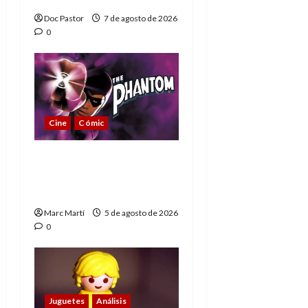
Doc Pastor
7 de agosto de 2026
0
Cine
Cómic
The Phantom, 90 años
del héroe que nunca
muere
Marc Martí
5 de agosto de 2026
0
Juguetes
Análisis