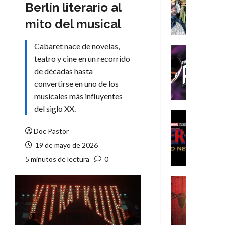
Literatura
Berlín literario al
A
mito del musical
m
í
Cabaret nace de novelas,
m
Cine
e
teatro y cine en un recorrido
Cómic
g
T
de décadas hasta
u
h
convertirse en uno de los
s
e
musicales más influyentes
t
P
del siglo XX.
a
h
Cine
L
a
Cómic
Doc Pastor
Crítica
a
n
S
19 de mayo de 2026
L
t
p
i
o
5 minutos de lectura
0
i
g
m
d
a
,
Cine
e
Crítica
d
9
r
S
e
0
-
p
l
a
M
i
o
ñ