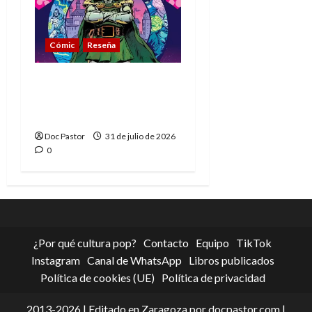
Cómic
Reseña
La tragedia del Doctor
Muerte, el mejor
villano de Marvel
Doc Pastor
31 de julio de 2026
0
¿Por qué cultura pop?
Contacto
Equipo
TikTok
Instagram
Canal de WhatsApp
Libros publicados
Política de cookies (UE)
Política de privacidad
2013-2026 | Editado en Zaragoza por docpastor.com |