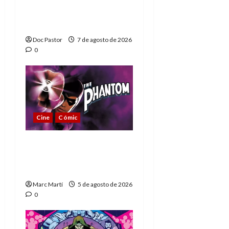
Extraordinarios (parte
1)
Doc Pastor
7 de agosto de 2026
0
Cine
Cómic
The Phantom, 90 años
del héroe que nunca
muere
Marc Martí
5 de agosto de 2026
0