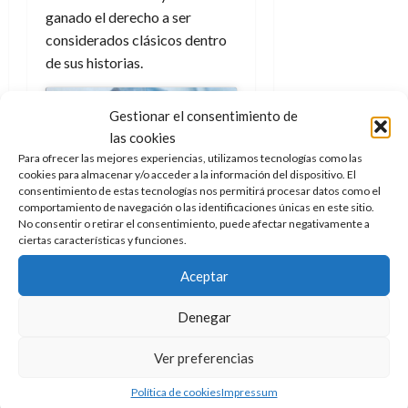
ganado el derecho a ser
considerados clásicos dentro
de sus historias.
Gestionar el consentimiento de
Haz clic para aceptar cookies
las cookies
de marketing y permitir este
Para ofrecer las mejores experiencias, utilizamos tecnologías como las
contenido
cookies para almacenar y/o acceder a la información del dispositivo. El
consentimiento de estas tecnologías nos permitirá procesar datos como el
comportamiento de navegación o las identificaciones únicas en este sitio.
¿Aparecen
No consentir o retirar el consentimiento, puede afectar negativamente a
ciertas características y funciones.
otros
Aceptar
monstruos en
Denegar
Godzilla: Here
Ver preferencias
There Be
Política de cookies
Impressum