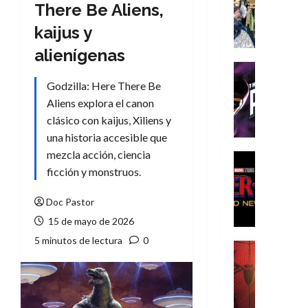
Literatura
There Be Aliens,
A
kaijus y
m
í
alienígenas
m
Cine
e
Cómic
Godzilla: Here There Be
g
T
Aliens explora el canon
u
h
clásico con kaijus, Xiliens y
s
e
una historia accesible que
t
P
mezcla acción, ciencia
a
h
Cine
L
a
Cómic
ficción y monstruos.
Crítica
a
n
S
L
t
Doc Pastor
p
i
o
15 de mayo de 2026
i
g
m
5 minutos de lectura
0
d
a
,
Cine
e
Crítica
d
9
r
S
e
0
-
p
l
a
M
i
o
ñ