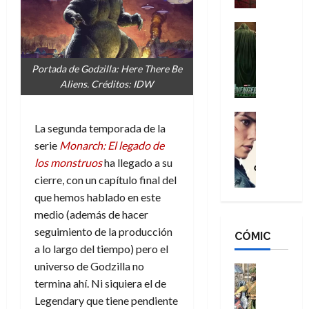
a
d
s
o
n
e
H
Cine
s
:
r
Cómic
o
d
Misceláne
B
-
m
e
V
Portada de Godzilla: Here There Be
r
M
b
l
e
Aliens. Créditos: IDW
a
a
r
h
n
n
n
e
é
g
d
:
Cine
s
r
La segunda temporada de la
a
Crítica
N
B
E
o
d
C
serie
Monarch: El legado de
e
r
x
e
o
l
w
los monstruos
ha llegado a su
a
t
q
r
e
D
n
cierre, con un capítulo final del
r
u
e
a
a
d
a
e
que hemos hablado en este
s
n
y
N
o
n
medio (además de hacer
:
e
,
e
r
u
seguimiento de la producción
D
CÓMIC
r
m
w
d
n
a lo largo del tiempo) pero el
o
:
e
D
i
c
o
universo de Godzilla no
R
j
a
Cine
n
a
m
e
Cómic
termina ahí. Ni siquiera el de
o
y
a
m
s
Literatura
s
r
,
Legendary que tiene pendiente
r
u