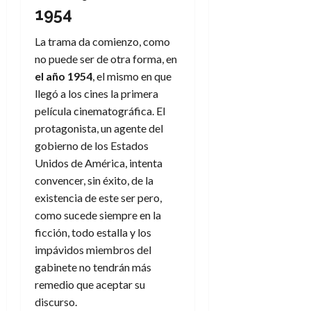
a
d
d
de
:
1954
0
l
n
b
e
e
julio
e
i
a
i
l
l
de
l
La trama da comienzo, como
p
l
l
a
2026
a
o
s
no puede ser de otra forma, en
d
i
l
W
0
r
i
e
el año 1954
, el mismo en que
d
í
W
i
s
l
a
n
llegó a los cines la primera
E
g
y
M
d
e
película cinematográfica. El
e
s
u
c
a
6
protagonista, un agente del
n
u
n
o
de
gobierno de los Estados
y
p
d
m
agosto
3
Unidos de América, intenta
e
u
i
o
de
de
l
n
convencer, sin éxito, de la
a
2026
c
agosto
d
t
existencia de este ser pero,
l
de
o
0
e
o
2026
n
como sucede siempre en la
s
d
t
20
ficción, todo estalla y los
0
t
e
r
de
impávidos miembros del
i
n
julio
a
gabinete no tendrán más
n
o
de
c
remedio que aceptar su
o
r
2026
u
d
discurso.
e
l
0