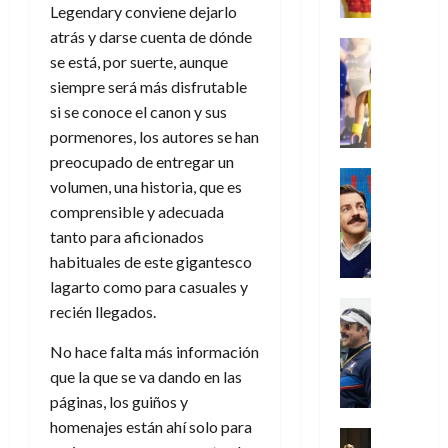
e
m
a
2026
j
o
r
Legendary conviene dejarlo
l
l
e
s
o
s
e
atrás y darse cuenta de dónde
23
0
k
e
j
o
Juguetes
r
(
de
se está, por suerte, aunque
H
x
Análisis
o
c
v
p
julio
5
o
Series
siempre será más disfrutable
p
r
u
i
a
de
de
P
g
e
d
si se conoce el canon y sus
l
l
2026
r
agosto
l
a
r
e
t
pormenores, los autores se han
l
t
de
a
0
n
i
l
a
2026
a
e
preocupado de entregar un
y
e
m
o
Series
s
n
1
volumen, una historia, que es
0
m
n
Cine
e
e
d
o
)
comprensible y adecuada
o
Misceláne
P
n
s
e
d
C
tanto para aficionados
b
l
t
p
l
e
7
u
i
a
habituales de este gigantesco
o
e
a
M
de
a
l
y
q
lagarto como para casuales y
r
c
a
agosto
n
y
m
Crítica
u
a
i
recién llegados.
de
r
d
W
Series
o
e
d
e
2026
v
o
T
W
b
No hace falta más información
a
o
n
e
l
0
e
E
i
n
c
que la que se va dando en las
l
a
d
R
l
t
i
páginas, los guiños y
30
c
L
a
:
i
a
de
homenajes están ahí solo para
31
u
a
w
u
Análisis
c
julio
f
de