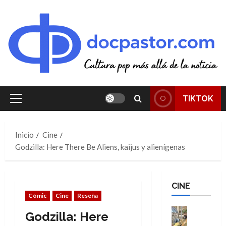
Saltar
al
contenido
TIKTOK
Menú
principal
Inicio
Cine
Godzilla: Here There Be Aliens, kaijus y alienígenas
CINE
Cómic
Cine
Reseña
Cine
Godzilla: Here
Cómic