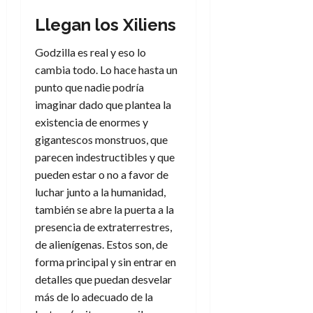
e
t
t
A
Llegan los Xiliens
o
u
p
r
r
o
Godzilla es real y eso lo
n
a
c
o
cambia todo. Lo hace hasta un
a
punto que nadie podría
9
l
8
de
imaginar dado que plantea la
i
de
julio
existencia de enormes y
p
julio
de
gigantescos monstruos, que
s
de
2026
parecen indestructibles y que
2026
i
0
s
pueden estar o no a favor de
0
luchar junto a la humanidad,
7
también se abre la puerta a la
de
presencia de extraterrestres,
julio
de alienígenas. Estos son, de
de
forma principal y sin entrar en
2026
detalles que puedan desvelar
0
más de lo adecuado de la