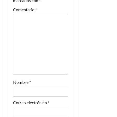
marcados con
*
n
Comentario
*
d
e
e
n
t
r
a
Nombre
*
d
Correo electrónico
*
a